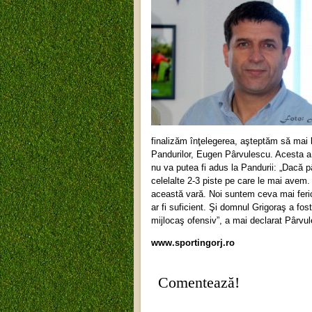
finalizăm înţelegerea, aşteptăm să mai la
Pandurilor, Eugen Pârvulescu. Acesta a 
nu va putea fi adus la Pandurii: „Dacă p
celelalte 2-3 piste pe care le mai avem.
această vară. Noi suntem ceva mai feric
ar fi suficient. Şi domnul Grigoraş a fo
mijlocaş ofensiv”, a mai declarat Pârvu
www.sportingorj.ro
Comentează!