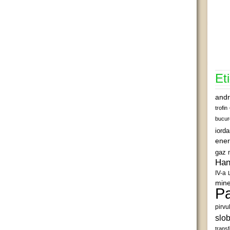
Et
andr
trofin
bucur
iord
ener
gaz 
Han
IV-a
mine
Pa
pirvu
slob
transf