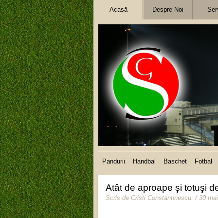
Acasă
Despre Noi
Serv
Pandurii
Handbal
Baschet
Fotbal
Atât de aproape şi totuşi d
Scris de
Cristi Constantinescu
.
/ 30 ma