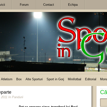
icii
Forum
Contact
Echipa
Atletism
Box
Alte Sporturi
Sport in Gorj
Minifotbal
Editorial
Mon
Că
eparte
i 2011
In
Pandurii
Dat ca aproape sigur, transferul lui Paul