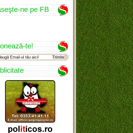
seşte-ne pe FB
onează-te!
blicitate