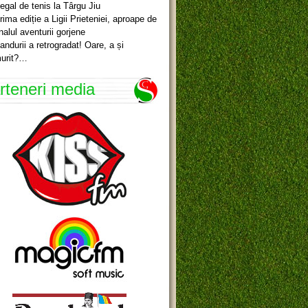
egal de tenis la Târgu Jiu
rima ediție a Ligii Prieteniei, aproape de
inalul aventurii gorjene
andurii a retrogradat! Oare, a și
urit?…
rteneri media