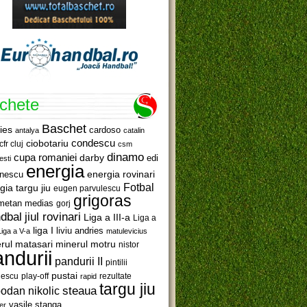
ichete
Baschet
ies
cardoso
antalya
catalin
ciobotariu
condescu
cfr cluj
csm
dinamo
cupa romaniei
darby
edi
esti
energia
anescu
energia rovinari
Fotbal
gia targu jiu
eugen parvulescu
grigoras
metan medias
gorj
jiul rovinari
dbal
Liga a III-a
Liga a
liga I
liviu andries
Liga a V-a
matulevicius
minerul motru
rul matasari
nistor
ndurii
pandurii II
pintilii
pustai
lescu
rezultate
play-off
rapid
targu jiu
steaua
odan nikolic
vasile stanga
er