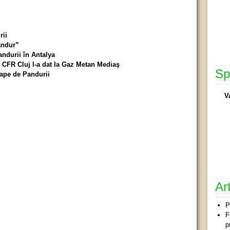
rii
andur”
ndurii în Antalya
r CFR Cluj l-a dat la Gaz Metan Mediaş
Sp
oape de Pandurii
V
Ar
P
F
p