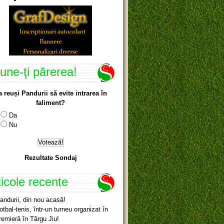
une-ţi părerea!
a reuși Pandurii să evite intrarea în
faliment?
Da
Nu
Rezultate Sondaj
ticole recente
andurii, din nou acasă!
otbal-tenis, într-un turneu organizat în
remieră în Târgu Jiu!