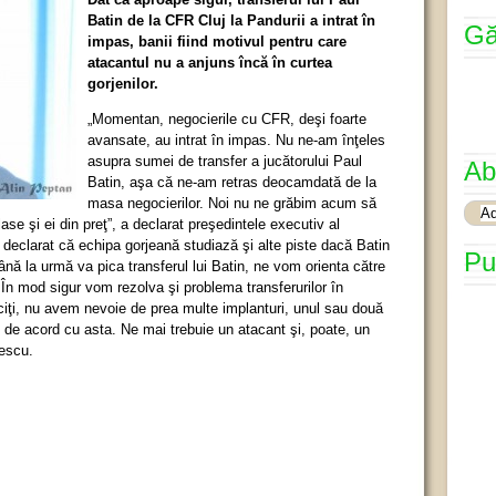
Batin de la CFR Cluj la Pandurii a intrat în
Gă
impas, banii fiind motivul pentru care
atacantul nu a anjuns încă în curtea
gorjenilor.
„Momentan, negocierile cu CFR, deşi foarte
avansate, au intrat în impas. Nu ne-am înţeles
asupra sumei de transfer a jucătorului Paul
Ab
Batin, aşa că ne-am retras deocamdată de la
masa negocierilor. Noi nu ne grăbim acum să
se şi ei din preţ”, a declarat preşedintele executiv al
declarat că echipa gorjeană studiază şi alte piste dacă Batin
Pu
ână la urmă va pica transferul lui Batin, ne vom orienta către
 În mod sigur vom rezolva şi problema transferurilor în
iţi, nu avem nevoie de prea multe implanturi, unul sau două
st de acord cu asta. Ne mai trebuie un atacant şi, poate, un
lescu.