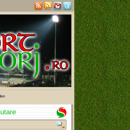
den
utare