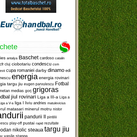
ichete
Baschet
ies
cardoso
antalya
catalin
ciobotariu
condescu
cfr cluj
csm
dinamo
cupa romaniei
darby
edi
esti
energia
anescu
energia rovinari
Fotbal
gia targu jiu
eugen parvulescu
grigoras
metan medias
gorj
jiul rovinari
dbal
Liga a III-a
Liga a
liga I
liviu andries
Liga a V-a
matulevicius
minerul motru
rul matasari
nistor
ndurii
pandurii II
pintilii
pustai
lescu
rezultate
play-off
rapid
targu jiu
steaua
odan nikolic
vasile stanga
er