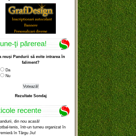
une-ţi părerea!
a reuși Pandurii să evite intrarea în
faliment?
Da
Nu
Rezultate Sondaj
ticole recente
andurii, din nou acasă!
otbal-tenis, într-un turneu organizat în
remieră în Târgu Jiu!