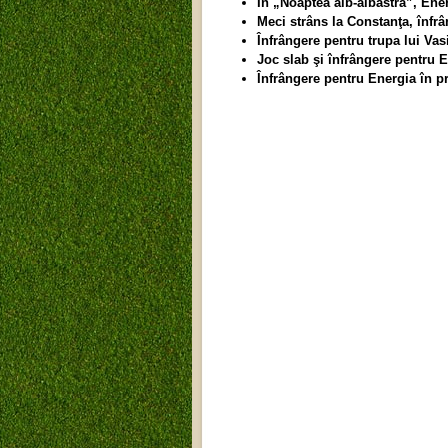
În „Noaptea alb-albastră”, Ener
Meci strâns la Constanţa, înfr
Înfrângere pentru trupa lui Va
Joc slab şi înfrângere pentru En
Înfrângere pentru Energia în p