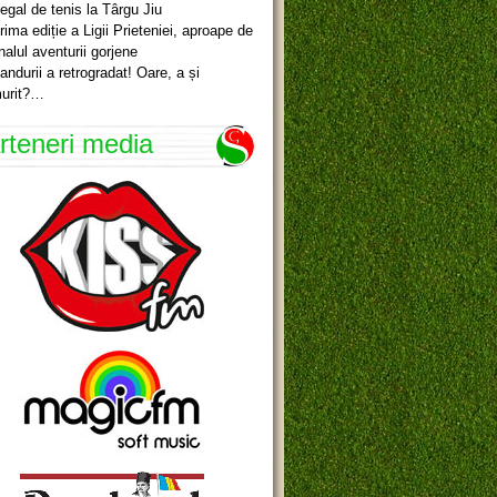
egal de tenis la Târgu Jiu
rima ediție a Ligii Prieteniei, aproape de
inalul aventurii gorjene
andurii a retrogradat! Oare, a și
urit?…
rteneri media