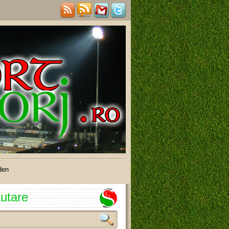
den
utare