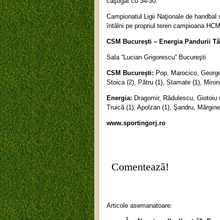
câştigat cu 34-30.
Campionatul Ligii Naţionale de handbal s
întâlni pe propriul teren campioana HC
CSM Bucureşti – Energia Pandurii Târ
Sala “Lucian Grigorescu” Bucureşti
CSM Bucureşti:
Pop, Marocico, Georges
Stoica (2), Pătru (1), Stamate (1), Miro
Energia:
Dragomir, Rădulescu, Giotoiu (9)
Truică (1), Apolzan (1), Şandru, Mărgine
www.sportingorj.ro
Comentează!
Articole asemanatoare: