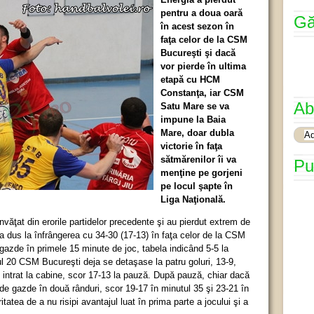
pentru a doua oară
Gă
în acest sezon în
faţa celor de la CSM
Bucureşti şi dacă
vor pierde în ultima
etapă cu HCM
Constanţa, iar CSM
Ab
Satu Mare se va
impune la Baia
Mare, doar dubla
victorie în faţa
sătmărenilor îi va
Pu
menţine pe gorjeni
pe locul şapte în
Liga Naţională.
 învăţat din erorile partidelor precedente şi au pierdut extrem de
a dus la înfrângerea cu 34-30 (17-13) în faţa celor de la CSM
gazde în primele 15 minute de joc, tabela indicând 5-5 la
ul 20 CSM Bucureşti deja se detaşase la patru goluri, 13-9,
 intrat la cabine, scor 17-13 la pauză. După pauză, chiar dacă
 de gazde în două rânduri, scor 19-17 în minutul 35 şi 23-21 în
tea de a nu risipi avantajul luat în prima parte a jocului şi a