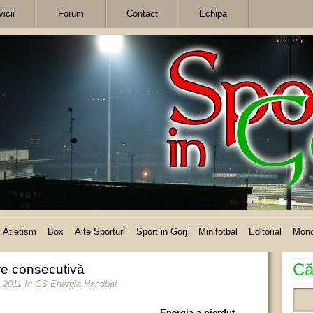
icii
Forum
Contact
Echipa
Atletism
Box
Alte Sporturi
Sport in Gorj
Minifotbal
Editorial
Mon
Că
ere consecutivă
i 2011
In
CS Energia
,
Handbal
Energia a pierdut