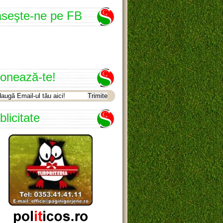
seşte-ne pe FB
onează-te!
blicitate