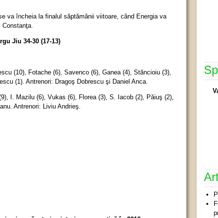
e va încheia la finalul săptămânii viitoare, când Energia va
M Constanţa.
gu Jiu 34-30 (17-13)
Sp
cu (10), Fotache (6), Savenco (6), Ganea (4), Stăncioiu (3),
nescu (1). Antrenori: Dragoş Dobrescu şi Daniel Anca.
V
, I. Mazilu (6), Vukas (6), Florea (3), S. Iacob (2), Păiuş (2),
anu. Antrenori: Liviu Andrieş.
Ar
P
F
p