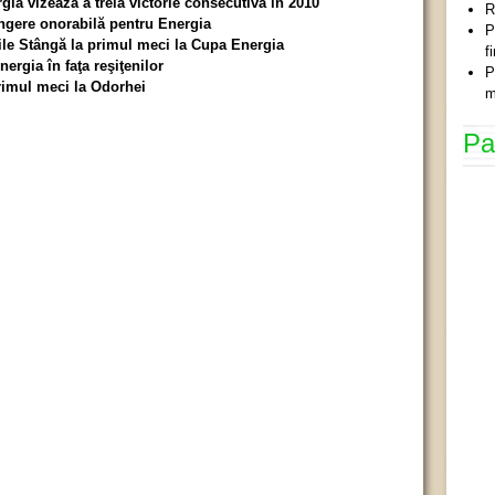
gia vizează a treia victorie consecutivă în 2010
R
ângere onorabilă pentru Energia
P
sile Stângă la primul meci la Cupa Energia
f
ergia în faţa reşiţenilor
P
rimul meci la Odorhei
m
Pa