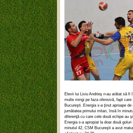
Elevii lui Liviu Andrieş n-au arătat să fi
multe mingi pe faza ofensivă, fapt care 
Bucureşti. Energia s-a ţinut aproape de 
jumătatea primului mitan, însă în minut
diferenţă cu care cele două echipe au şi
Energia s-a apropiat la doar două goluri
minutul 42, CSM Bucureşti a avut maturita