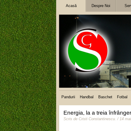
Acasă
Despre Noi
Serv
Pandurii
Handbal
Baschet
Fotbal
Energia, la a treia înfrâng
Scris de
Cristi Constantinescu
.
/ 14 ma