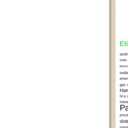
Et
andr
trofin
bucur
iord
ener
gaz 
Han
IV-a
mine
Pa
pirvu
slob
transf