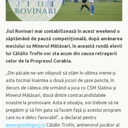
Jiul Rovinari mai contabilizează în acest weekend o
săptămână de pauză competiţională, după amânarea
meciului cu Minerul Mătăsari, în această rundă elevii
lui Cătălin Trofin vor sta acum din cauza retragerii
celor de la Progresul Corabia.
„Din păcate ne-am obişnuit să stăm în ultima vreme şi
asta tocmai înaintea a două jocuri de şase puncte, în
decurs de câteva zile urmând a juca cu CSM Slatina şi
Minerul Mătăsari, două dintre contracandidatele
noastre la promovare. Asta e situaţia, noi trebuie să ne
pregătim şi să fim gata să facem faţă şi acestui program
care nu e deloc favorabil”, a declarat pentru
www.sportingorj.ro
Cătălin Trofin, antrenorul-jucător al