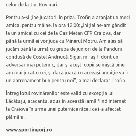
celor de la Jiul Rovinari.
Pentru a-şi ţine jucătorii în priză, Trofin a aranjat un meci
amical pentru mâine, la ora 12:00: „Iniţial ne-am gândit
la un amical cu cei de la Gaz Metan CFR Craiova, dar
până la urmă ei vor juca cu Minerul Motru. Am ales să
jucăm până la urmă cu grupa de juniori de la Pandurii
condusă de Costel Andriucă. Sigur, mi-aş fi dorit un
adversar mai puternic, dar şi aceşti copii se mişcă bine,
am mai jucat cu ei, şi dacă joacă cu aceeaşi ambiţie va fi
un antrenament bun pentru noi”, a mai declarat Trofin.
Întreg lotul rovinărenilor este valid cu excepţia lui
Lăcătuşu, atacantul adus în această iarnă fiind internat
la Craiova în urma unei puternice răceli ce i-a afectat
plămânii.
www.sportingorj.ro