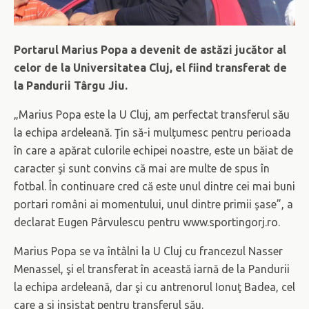
Portarul Marius Popa a devenit de astăzi jucător al
celor de la Universitatea Cluj, el fiind transferat de
la Pandurii Târgu Jiu.
„Marius Popa este la U Cluj, am perfectat transferul său
la echipa ardeleană. Ţin să-i mulţumesc pentru perioada
în care a apărat culorile echipei noastre, este un băiat de
caracter şi sunt convins că mai are multe de spus în
fotbal. În continuare cred că este unul dintre cei mai buni
portari români ai momentului, unul dintre primii şase”, a
declarat Eugen Pârvulescu pentru www.sportingorj.ro.
Marius Popa se va întâlni la U Cluj cu francezul Nasser
Menassel, şi el transferat în această iarnă de la Pandurii
la echipa ardeleană, dar şi cu antrenorul Ionuţ Badea, cel
care a şi insistat pentru transferul său.