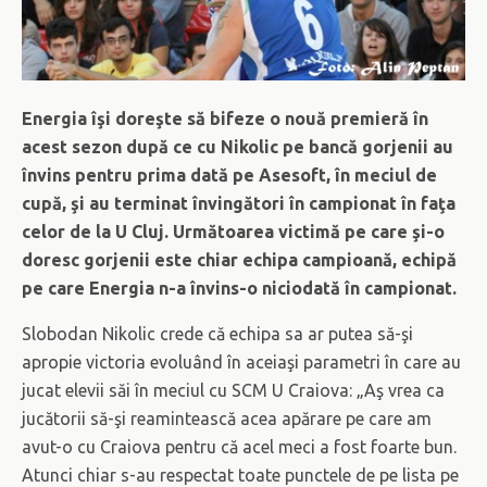
Energia îşi doreşte să bifeze o nouă premieră în
acest sezon după ce cu Nikolic pe bancă gorjenii au
învins pentru prima dată pe Asesoft, în meciul de
cupă, şi au terminat învingători în campionat în faţa
celor de la U Cluj. Următoarea victimă pe care şi-o
doresc gorjenii este chiar echipa campioană, echipă
pe care Energia n-a învins-o niciodată în campionat.
Slobodan Nikolic crede că echipa sa ar putea să-şi
apropie victoria evoluând în aceiaşi parametri în care au
jucat elevii săi în meciul cu SCM U Craiova: „Aş vrea ca
jucătorii să-şi reamintească acea apărare pe care am
avut-o cu Craiova pentru că acel meci a fost foarte bun.
Atunci chiar s-au respectat toate punctele de pe lista pe