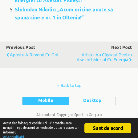
Energiei cu Asesoft Ploieşti
Slobodan Nikolic: „Acum oricine poate să
spună cine e nr. 1 în Oltenia!”
Previous Post
Next Post
Apostu A Revenit Cu Gol
Arbitrii Au Câştigat Pentru
Asesoft Meciul Cu Energia
Back to top
Mobile
Desktop
All content Copyright Sport in Gorj .ro
Acest site foloseşte cookie-uri. Prin continuarea
Sunt de acord
navigării, eşti de acord cu modul de utilizare a acestor
informaţii.
Află detalii aici.