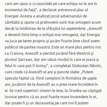
care am spus-o cu punctele pe care echipa nu le are în
momentul de faţă”, a declarat antrenorul plav al
Energiei. Acesta a analizat jocul adversarului de
sâmbătă şi spune că prahovenii sunt mai omogeni acum
decât la întâlnirea de la sfârşitul lui septembrie: „Asesoft
a devenit între timp o echipă mai omogenă, dar Energia
va juca pe teren propriu şi jucăm foarte bine când avem
publicul de partea noastră. Este un mare plus pentru noi.
La Craiova, Asesoft a pierdut jucând fără Westrol şi
pivotul Qarraan, dar am văzut modul în care ei joacă şi
felul în care pot fi învinşi”, a completat Slobodan Nikolic,
care crede că Asesoft-ul are şi puncte slabe: „Putem
specula faptul că, fiind campioni în România de şapte
ani, jucătorii de la Asesoft au o prea mare încredere în
ei. Se cred superiori. Uneori le iese, la Oradea au câştigat
tocmai pentru că au avut foarte mare înceredere în ei,
dar poate fi şi un dezavantaj pe care noi îl putem