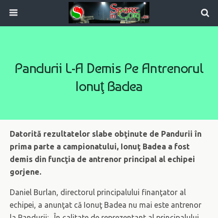
Pandurii L-A Demis Pe Antrenorul
Ionuţ Badea
Datorită rezultatelor slabe obţinute de Pandurii în
prima parte a campionatului, Ionuţ Badea a fost
demis din funcţia de antrenor principal al echipei
gorjene.
Daniel Burlan, directorul principalului finanţator al
echipei, a anunţat că Ionuţ Badea nu mai este antrenor
la Pandurii: „În calitate de reprezentant al principalului