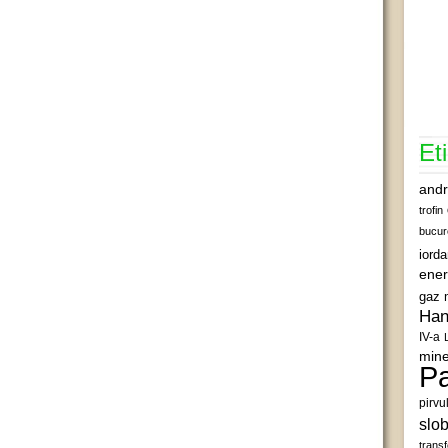
Et
andr
trofin
bucur
iord
ener
gaz 
Han
IV-a
mine
Pa
pirvu
slob
transf