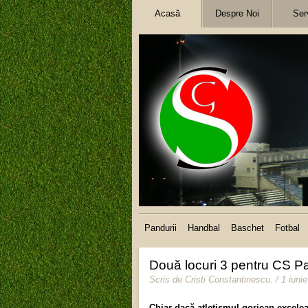
Acasă
Despre Noi
Serv
Pandurii
Handbal
Baschet
Fotbal
Două locuri 3 pentru CS Pa
Scris de
Cristi Constantinescu
.
/ 1 iuni
Chiar dacă atletismul gorjean excelea