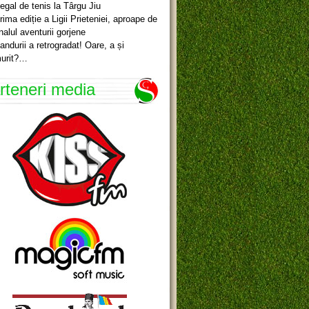
egal de tenis la Târgu Jiu
rima ediție a Ligii Prieteniei, aproape de
inalul aventurii gorjene
andurii a retrogradat! Oare, a și
urit?…
rteneri media