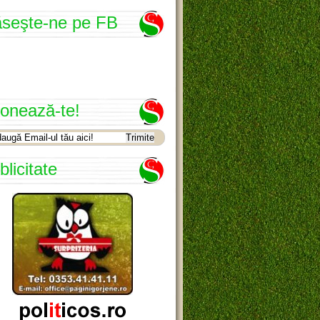
seşte-ne pe FB
onează-te!
blicitate