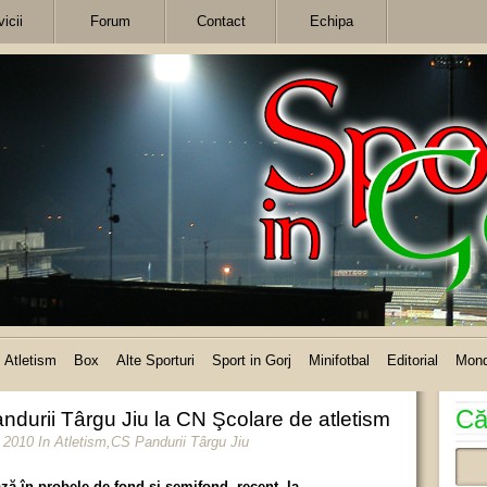
icii
Forum
Contact
Echipa
Atletism
Box
Alte Sporturi
Sport in Gorj
Minifotbal
Editorial
Mon
Că
ndurii Târgu Jiu la CN Şcolare de atletism
e 2010
In
Atletism
,
CS Pandurii Târgu Jiu
ză în probele de fond şi semifond, recent, la