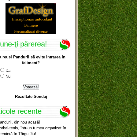
une-ţi părerea!
a reuși Pandurii să evite intrarea în
faliment?
Da
Nu
Rezultate Sondaj
ticole recente
andurii, din nou acasă!
otbal-tenis, într-un turneu organizat în
remieră în Târgu Jiu!