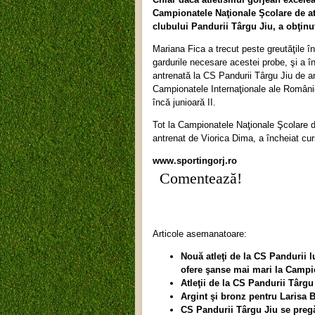
Campionatele Naţionale Şcolare de atl
clubului Pandurii Târgu Jiu, a obţinut
Mariana Fica a trecut peste greutăţile 
gardurile necesare acestei probe, şi a în
antrenată la CS Pandurii Târgu Jiu de an
Campionatele Internaţionale ale României
încă junioară II.
Tot la Campionatele Naţionale Şcolare de
antrenat de Viorica Dima, a încheiat cur
www.sportingorj.ro
Comentează!
Articole asemanatoare:
Nouă atleţi de la CS Pandurii l
ofere şanse mai mari la Campi
Atleţii de la CS Pandurii Târgu
Argint şi bronz pentru Larisa 
CS Pandurii Târgu Jiu se preg