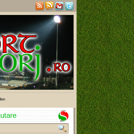
den
utare