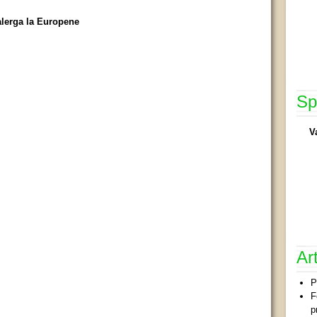
 alerga la Europene
Sp
V
Ar
P
F
p