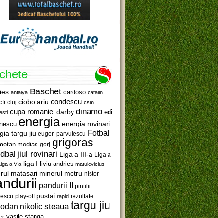
ichete
Baschet
ies
cardoso
antalya
catalin
ciobotariu
condescu
cfr cluj
csm
dinamo
cupa romaniei
darby
edi
esti
energia
anescu
energia rovinari
Fotbal
gia targu jiu
eugen parvulescu
grigoras
metan medias
gorj
jiul rovinari
dbal
Liga a III-a
Liga a
liga I
liviu andries
Liga a V-a
matulevicius
minerul motru
rul matasari
nistor
ndurii
pandurii II
pintilii
pustai
lescu
rezultate
play-off
rapid
targu jiu
steaua
odan nikolic
vasile stanga
er