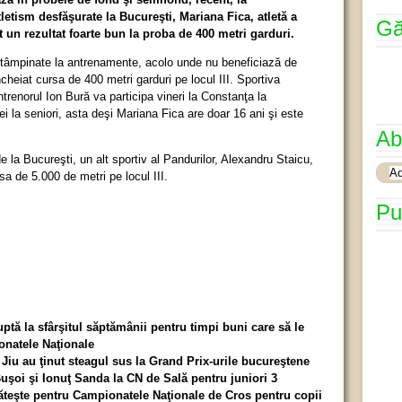
etism desfăşurate la Bucureşti, Mariana Fica, atletă a
Gă
 un rezultat foarte bun la proba de 400 metri garduri.
întâmpinate la antrenamente, acolo unde nu beneficiază de
cheiat cursa de 400 metri garduri pe locul III. Sportiva
trenorul Ion Bură va participa vineri la Constanţa la
 la seniori, asta deşi Mariana Fica are doar 16 ani şi este
Ab
 la Bucureşti, un alt sportiv al Pandurilor, Alexandru Staicu,
sa de 5.000 de metri pe locul III.
Pu
uptă la sfârşitul săptămânii pentru timpi buni care să le
onatele Naţionale
 Jiu au ţinut steagul sus la Grand Prix-urile bucureştene
Buşoi şi Ionuţ Sanda la CN de Sală pentru juniori 3
ăteşte pentru Campionatele Naţionale de Cros pentru copii