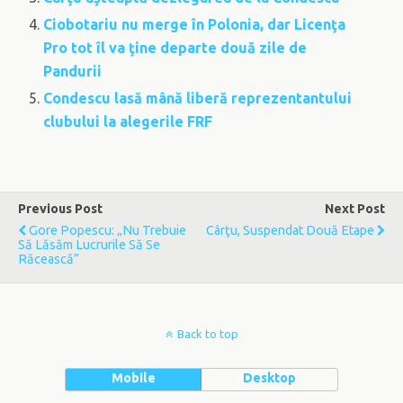
Ciobotariu nu merge în Polonia, dar Licenţa
Pro tot îl va ţine departe două zile de
Pandurii
Condescu lasă mână liberă reprezentantului
clubului la alegerile FRF
Previous Post
Next Post
Gore Popescu: „Nu Trebuie
Cârţu, Suspendat Două Etape
Să Lăsăm Lucrurile Să Se
Răcească”
Back to top
Mobile
Desktop