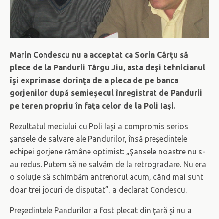
Marin Condescu nu a acceptat ca Sorin Cârţu să
plece de la Pandurii Târgu Jiu, asta deşi tehnicianul
îşi exprimase dorinţa de a pleca de pe banca
gorjenilor după semieşecul înregistrat de Pandurii
pe teren propriu în faţa celor de la Poli Iaşi.
Rezultatul meciului cu Poli Iaşi a compromis serios
şansele de salvare ale Pandurilor, însă preşedintele
echipei gorjene rămâne optimist: „Şansele noastre nu s-
au redus. Putem să ne salvăm de la retrogradare. Nu era
o soluţie să schimbăm antrenorul acum, când mai sunt
doar trei jocuri de disputat”, a declarat Condescu.
Preşedintele Pandurilor a fost plecat din ţară şi nu a