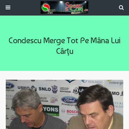
Condescu Merge Tot Pe Mâna Lui
Cârţu