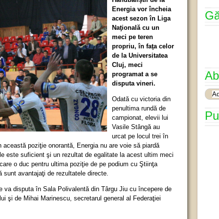
Energia vor încheia
Gă
acest sezon în Liga
Naţională cu un
meci pe teren
propriu, în faţa celor
de la Universitatea
Cluj, meci
Ab
programat a se
disputa vineri.
Odată cu victoria din
penultima rundă de
Pu
campionat, elevii lui
Vasile Stângă au
urcat pe locul trei în
n această poziţie onorantă, Energia nu are voie să piardă
le este suficient şi un rezultat de egalitate la acest ultim meci
care o duc pentru ultima poziţie de pe podium cu Ştiinţa
sunt avantajaţi de rezultatele directe.
se va disputa în Sala Polivalentă din Târgu Jiu cu începere de
ului şi de Mihai Marinescu, secretarul general al Federaţiei