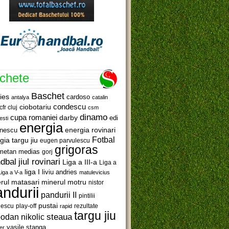
ichete
Baschet
ies
cardoso
antalya
catalin
ciobotariu
condescu
cfr cluj
csm
dinamo
cupa romaniei
darby
edi
esti
energia
anescu
energia rovinari
Fotbal
gia targu jiu
eugen parvulescu
grigoras
metan medias
gorj
jiul rovinari
dbal
Liga a III-a
Liga a
liga I
liviu andries
Liga a V-a
matulevicius
minerul motru
rul matasari
nistor
ndurii
pandurii II
pintilii
pustai
lescu
rezultate
play-off
rapid
targu jiu
steaua
odan nikolic
vasile stanga
er