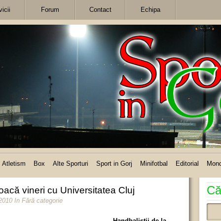
icii
Forum
Contact
Echipa
Atletism
Box
Alte Sporturi
Sport in Gorj
Minifotbal
Editorial
Mon
Că
joacă vineri cu Universitatea Cluj
 2010
In Fără categorie
Handbaliştii de la