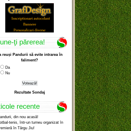
une-ţi părerea!
a reuși Pandurii să evite intrarea în
faliment?
Da
Nu
Rezultate Sondaj
ticole recente
andurii, din nou acasă!
otbal-tenis, într-un turneu organizat în
remieră în Târgu Jiu!