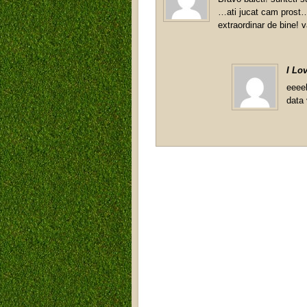
…ati jucat cam prost…
extraordinar de bine! 
I Lo
eeeeh
data 