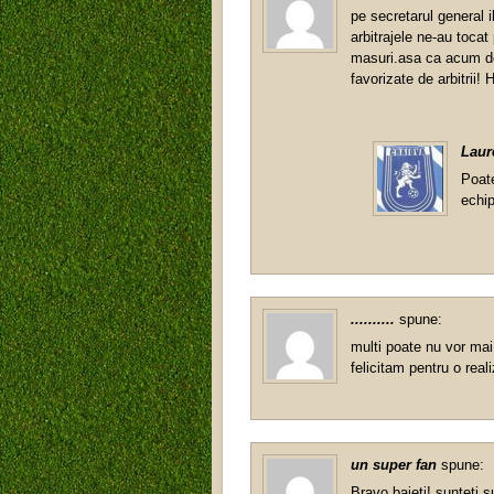
pe secretarul general 
arbitrajele ne-au tocat 
masuri.asa ca acum de
favorizate de arbitrii
Laur
Poate
echip
..........
spune:
multi poate nu vor mai
felicitam pentru o real
un super fan
spune:
Bravo baieti! sunteti su