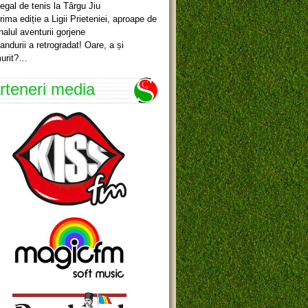
egal de tenis la Târgu Jiu
rima ediție a Ligii Prieteniei, aproape de
inalul aventurii gorjene
andurii a retrogradat! Oare, a și
urit?…
rteneri media