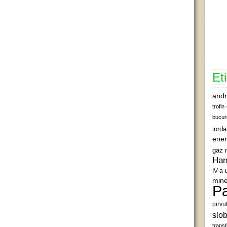
Et
andr
trofin
bucur
iord
ener
gaz 
Han
IV-a
mine
Pa
pirvu
slob
transf