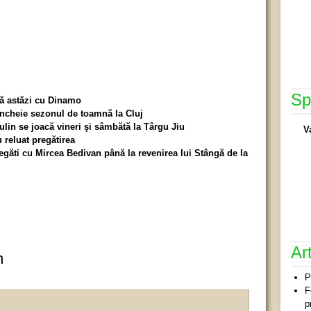
Sp
că astăzi cu Dinamo
 încheie sezonul de toamnă la Cluj
in se joacă vineri şi sâmbătă la Târgu Jiu
V
u reluat pregătirea
egăti cu Mircea Bedivan până la revenirea lui Stângă de la
Ar
m
P
F
p