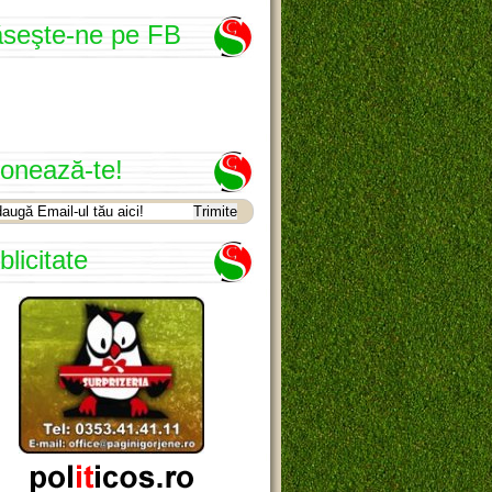
seşte-ne pe FB
onează-te!
blicitate