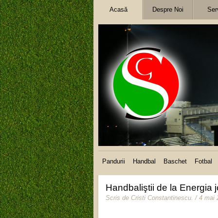
Acasă
Despre Noi
Serv
Pandurii
Handbal
Baschet
Fotbal
Handbaliştii de la Energia 
Scris de
Cristi Constantinescu
.
/ 4 mai