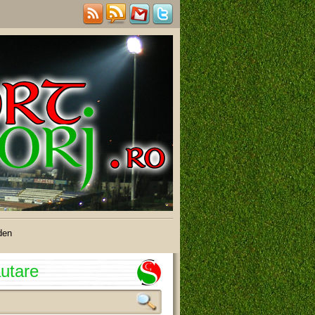
den
utare