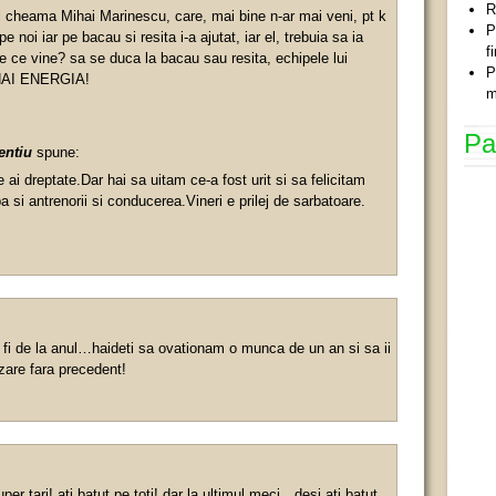
R
il cheama Mihai Marinescu, care, mai bine n-ar mai veni, pt k
P
pe noi iar pe bacau si resita i-a ajutat, iar el, trebuia sa ia
f
 ce vine? sa se duca la bacau sau resita, echipele lui
P
! HAI ENERGIA!
m
Pa
entiu
spune:
 ai dreptate.Dar hai sa uitam ce-a fost urit si sa felicitam
a si antrenorii si conducerea.Vineri e prilej de sarbatoare.
 fi de la anul…haideti sa ovationam o munca de un an si sa ii
izare fara precedent!
per tari! ati batut pe toti! dar la ultimul meci…desi ati batut