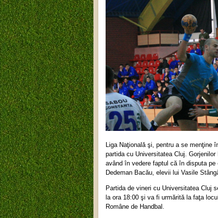
Liga Naţională şi, pentru a se menţine î
partida cu Universitatea Cluj. Gorjenilor 
având în vedere faptul că în disputa pe 
Dedeman Bacău, elevii lui Vasile Stângă 
Partida de vineri cu Universitatea Cluj 
la ora 18:00 şi va fi urmărită la faţa loc
Române de Handbal.