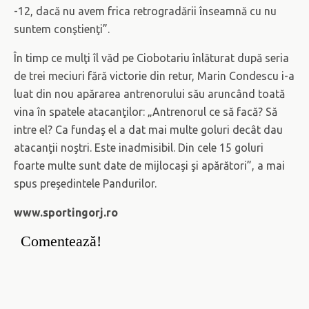
-12, dacă nu avem frica retrogradării înseamnă cu nu
suntem conştienţi”.
În timp ce mulţi îl văd pe Ciobotariu înlăturat după seria
de trei meciuri fără victorie din retur, Marin Condescu i-a
luat din nou apărarea antrenorului său aruncând toată
vina în spatele atacanţilor: „Antrenorul ce să facă? Să
intre el? Ca fundaş el a dat mai multe goluri decât dau
atacanţii noştri. Este inadmisibil. Din cele 15 goluri
foarte multe sunt date de mijlocaşi şi apărători”, a mai
spus preşedintele Pandurilor.
www.sportingorj.ro
Comentează!