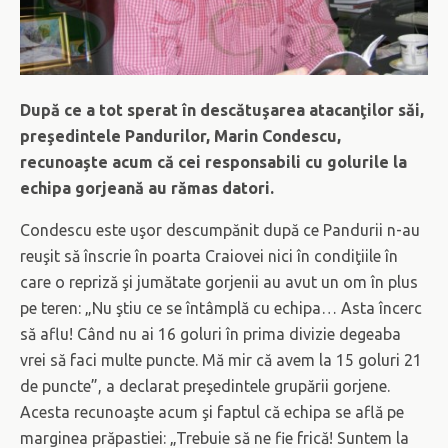
După ce a tot sperat în descătuşarea atacanţilor săi,
preşedintele Pandurilor, Marin Condescu,
recunoaşte acum că cei responsabili cu golurile la
echipa gorjeană au rămas datori.
Condescu este uşor descumpănit după ce Pandurii n-au
reuşit să înscrie în poarta Craiovei nici în condiţiile în
care o repriză şi jumătate gorjenii au avut un om în plus
pe teren: „Nu ştiu ce se întâmplă cu echipa… Asta încerc
să aflu! Când nu ai 16 goluri în prima divizie degeaba
vrei să faci multe puncte. Mă mir că avem la 15 goluri 21
de puncte”, a declarat preşedintele grupării gorjene.
Acesta recunoaşte acum şi faptul că echipa se află pe
marginea prăpastiei: „Trebuie să ne fie frică! Suntem la