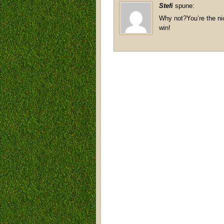
Stefi
spune:
Why not?You’re the ni
win!