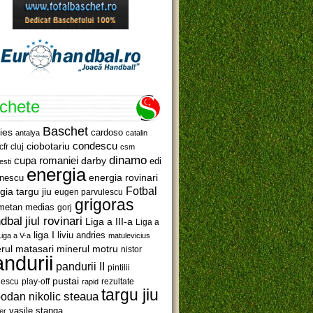
ichete
Baschet
ies
cardoso
antalya
catalin
ciobotariu
condescu
cfr cluj
csm
dinamo
cupa romaniei
darby
edi
esti
energia
anescu
energia rovinari
Fotbal
gia targu jiu
eugen parvulescu
grigoras
metan medias
gorj
jiul rovinari
dbal
Liga a III-a
Liga a
liga I
liviu andries
Liga a V-a
matulevicius
minerul motru
rul matasari
nistor
ndurii
pandurii II
pintilii
pustai
lescu
rezultate
play-off
rapid
targu jiu
steaua
odan nikolic
vasile stanga
er