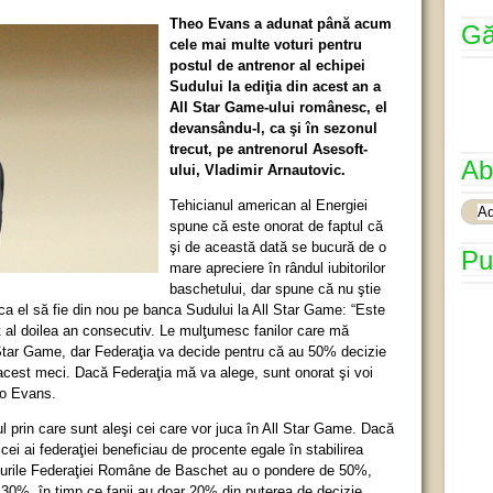
Theo Evans a adunat până acum
Gă
cele mai multe voturi pentru
postul de antrenor al echipei
Sudului la ediţia din acest an a
All Star Game-ului românesc, el
devansându-l, ca şi în sezonul
trecut, pe antrenorul Asesoft-
Ab
ului, Vladimir Arnautovic.
Tehicianul american al Energiei
spune că este onorat de faptul că
şi de această dată se bucură de o
Pu
mare apreciere în rândul iubitorilor
baschetului, dar spune că nu ştie
u ca el să fie din nou pe banca Sudului la All Star Game: “Este
 al doilea an consecutiv. Le mulţumesc fanilor care mă
l Star Game, dar Federaţia va decide pentru că au 50% decizie
 acest meci. Dacă Federaţia mă va alege, sunt onorat şi voi
eo Evans.
l prin care sunt aleşi cei care vor juca în All Star Game. Dacă
i cei ai federaţiei beneficiau de procente egale în stabilirea
 voturile Federaţiei Române de Baschet au o pondere de 50%,
 30%, în timp ce fanii au doar 20% din puterea de decizie.