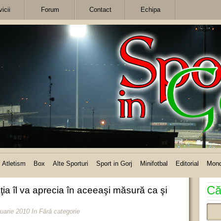
icii
Forum
Contact
Echipa
Atletism
Box
Alte Sporturi
Sport in Gorj
Minifotbal
Editorial
Mon
Că
ia îl va aprecia în aceeaşi măsură ca şi
ruarie 2010
In Fără categorie