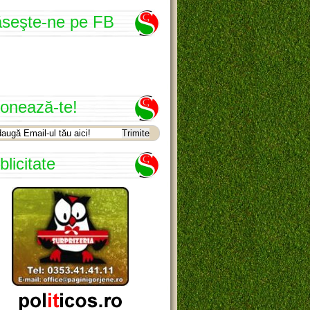
seşte-ne pe FB
onează-te!
blicitate