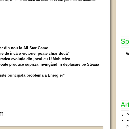
Sp
vor din nou la All Star Game
 de încă o victorie, poate chiar două”
V
radea evoluţia din jocul cu U Mobitelco
oate produce supriza învingând în deplasare pe Steaua
este principala problemă a Energiei”
Ar
um
P
F
p