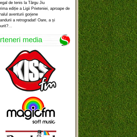
egal de tenis la Târgu Jiu
rima ediție a Ligii Prieteniei, aproape de
inalul aventurii gorjene
andurii a retrogradat! Oare, a și
urit?…
rteneri media