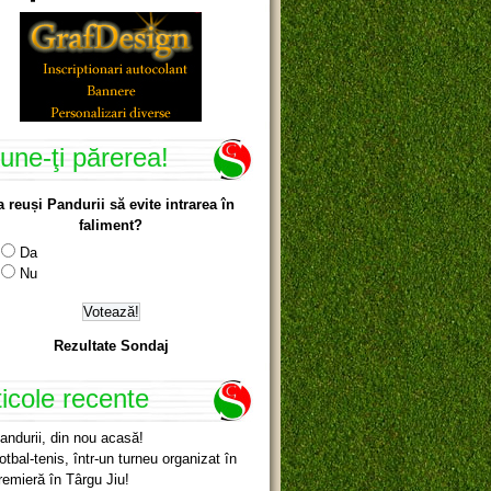
une-ţi părerea!
a reuși Pandurii să evite intrarea în
faliment?
Da
Nu
Rezultate Sondaj
ticole recente
andurii, din nou acasă!
otbal-tenis, într-un turneu organizat în
remieră în Târgu Jiu!