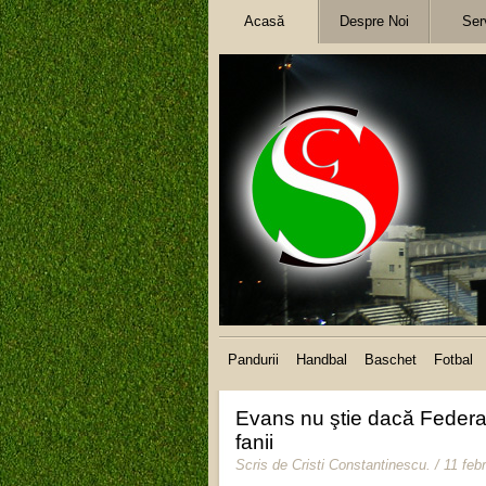
Acasă
Despre Noi
Serv
Pandurii
Handbal
Baschet
Fotbal
Evans nu ştie dacă Federaţ
fanii
Scris de
Cristi Constantinescu
.
/ 11 feb