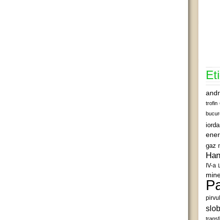
Et
andr
trofin
bucur
iord
ener
gaz 
Han
IV-a
mine
Pa
pirvu
slob
transf