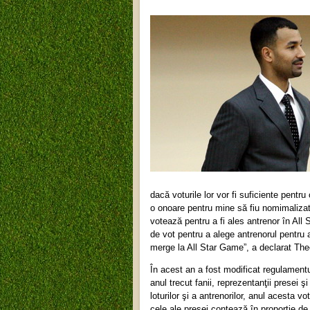
dacă voturile lor vor fi suficiente pentr
o onoare pentru mine să fiu nomimalizat
votează pentru a fi ales antrenor în Al
de vot pentru a alege antrenorul pentru
merge la All Star Game”, a declarat Th
În acest an a fost modificat regulamentu
anul trecut fanii, reprezentanţii presei ş
loturilor şi a antrenorilor, anul acesta
cele ale presei contează în proporţie de