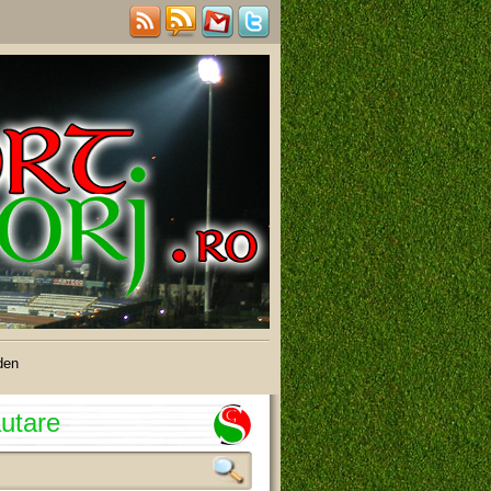
den
utare