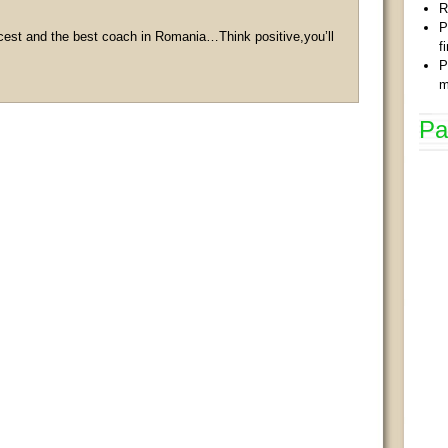
R
P
cest and the best coach in Romania…Think positive,you’ll
f
P
m
Pa