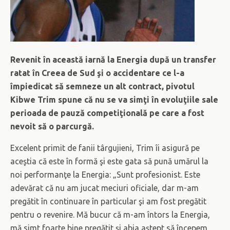
Revenit în această iarnă la Energia după un transfer
ratat în Creea de Sud şi o accidentare ce l-a
împiedicat să semneze un alt contract, pivotul
Kibwe Trim spune că nu se va simţi în evoluţiile sale
perioada de pauză competiţională pe care a fost
nevoit să o parcurgă.
Excelent primit de fanii târgujieni, Trim îi asigură pe
aceştia că este în formă şi este gata să pună umărul la
noi performanţe la Energia: „Sunt profesionist. Este
adevărat că nu am jucat meciuri oficiale, dar m-am
pregătit în continuare în particular şi am fost pregătit
pentru o revenire. Mă bucur că m-am întors la Energia,
mă simt foarte bine pregătit şi abia aştept să începem