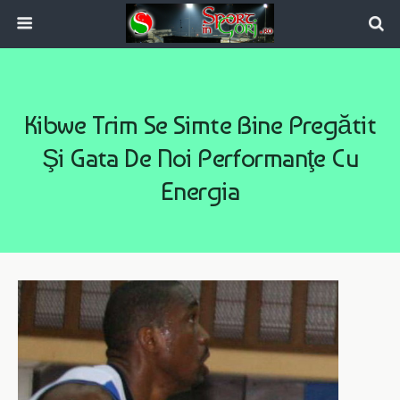
Kibwe Trim Se Simte Bine Pregătit
Şi Gata De Noi Performanţe Cu
Energia