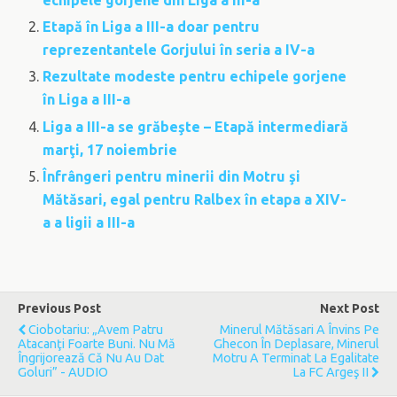
echipele gorjene din Liga a III-a
Etapă în Liga a III-a doar pentru
reprezentantele Gorjului în seria a IV-a
Rezultate modeste pentru echipele gorjene
în Liga a III-a
Liga a III-a se grăbeşte – Etapă intermediară
marţi, 17 noiembrie
Înfrângeri pentru minerii din Motru şi
Mătăsari, egal pentru Ralbex în etapa a XIV-
a a ligii a III-a
Previous Post
Next Post
Ciobotariu: „Avem Patru
Minerul Mătăsari A Învins Pe
Atacanţi Foarte Buni. Nu Mă
Ghecon În Deplasare, Minerul
Îngrijorează Că Nu Au Dat
Motru A Terminat La Egalitate
Goluri” - AUDIO
La FC Argeş II