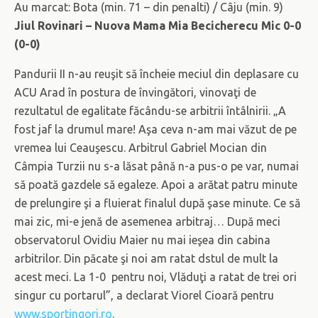
Au marcat: Bota (min. 71 – din penalti) / Câju (min. 9)
Jiul Rovinari – Nuova Mama Mia Becicherecu Mic 0-0
(0-0)
Pandurii II n-au reuşit să încheie meciul din deplasare cu
ACU Arad în postura de învingători, vinovaţi de
rezultatul de egalitate făcându-se arbitrii întâlnirii. „A
fost jaf la drumul mare! Aşa ceva n-am mai văzut de pe
vremea lui Ceauşescu. Arbitrul Gabriel Mocian din
Câmpia Turzii nu s-a lăsat până n-a pus-o pe var, numai
să poată gazdele să egaleze. Apoi a arătat patru minute
de prelungire şi a fluierat finalul după şase minute. Ce să
mai zic, mi-e jenă de asemenea arbitraj… După meci
observatorul Ovidiu Maier nu mai ieşea din cabina
arbitrilor. Din păcate şi noi am ratat dstul de mult la
acest meci. La 1-0 pentru noi, Vlăduţi a ratat de trei ori
singur cu portarul”, a declarat Viorel Cioară pentru
www.sportingorj.ro
.