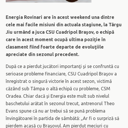
Energia Rovinari are în acest weekend una dintre
cele mai facile misiuni din actuala stagiune, la Târgu
Jiu urmând a juca CSU Cuadripol Braşov, o echipă
care în acest moment ocupă ultima poziţie în
clasament fiind foarte departe de evoluţiile
apreciate din sezonul precedent.
După ce a pierdut jucători importanţi şi se confruntă cu
serioase probleme financiare, CSU Cuadripol Braşov a
înregistrat o singură victorie în acest sezon, victimă
căzând sub Tâmpa o altă echipă cu probleme, CSM
Oradea. Chiar dacă şi Energia este mult sub nivelul
baschetului arătat în sezonul trecut, antrenorul Theo
Evans spune că nu ar trebui să se pună problema
învingătoarei în partida de sâmbătă: „Ar fi o surpriză să
pierdem acasă cu Braşovul. Am pierdut meciuri cu