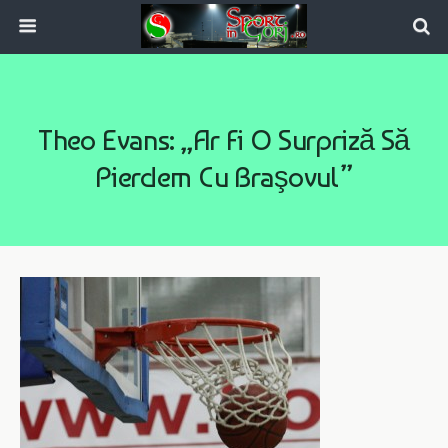
Theo Evans: „Ar Fi O Surpriză Să
Pierdem Cu Braşovul”