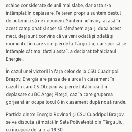
echipe considerate de unii mai slabe, dar asta s-a
întâmplat în deplasare. Pe teren propriu suntem destul
de puternici să ne impunem. Suntem neînvinşi acasă în
acest campionat şi sper să râmânem aşa şi după acest
meci, deşi sunt convins că va veni odată şi odată şi
momentul în care vom pierde la Târgu Jiu, dar sper să se
întâmple cât mai târziu asta”, a declarat tehnicianul
Energiei.
În cazul unei victorii în faţa celor de la CSU Cuadripol
Braşov, Energia are şansa de a urca în clasament în
cazul în care CS Otopeni va pierde întâlnirea din
deplasare cu BC Argeş Piteşti, caz în care gruparea
gorjeană ar ocupa locul 6 în clasament după nouă runde.
Partida dintre Energia Rovinari şi CSU Cuadripol Braşov
se va disputa sâmbătă în Sala Polivalentă din Târgu Jiu,
cu începere de la ora 19:30.