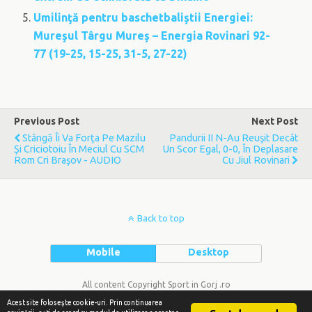
Umilinţă pentru baschetbaliştii Energiei:
Mureşul Târgu Mureş – Energia Rovinari 92-
77 (19-25, 15-25, 31-5, 27-22)
Previous Post
Next Post
Stângă Îi Va Forţa Pe Mazilu
Pandurii II N-Au Reuşit Decât
Şi Criciotoiu În Meciul Cu SCM
Un Scor Egal, 0-0, În Deplasare
Rom Cri Braşov - AUDIO
Cu Jiul Rovinari
Back to top
Mobile
Desktop
All content Copyright Sport in Gorj .ro
Acest site foloseşte cookie-uri. Prin continuarea