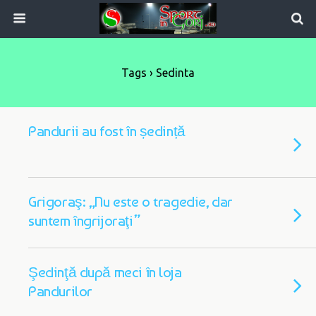
Tags › Sedinta
Pandurii au fost în ședință
Grigoraş: „Nu este o tragedie, dar
suntem îngrijoraţi”
Şedinţă după meci în loja
Pandurilor