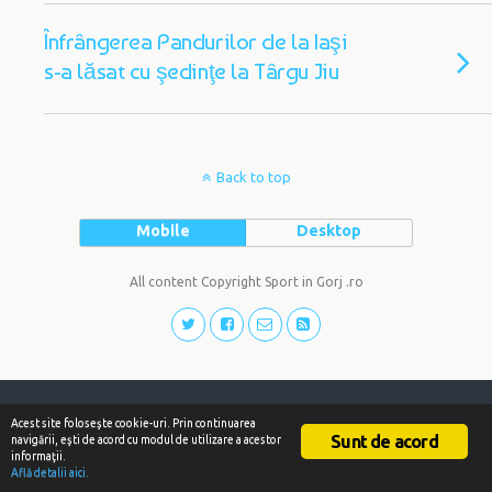
Înfrângerea Pandurilor de la Iaşi
s-a lăsat cu şedinţe la Târgu Jiu
Back to top
Mobile
Desktop
All content Copyright Sport in Gorj .ro
Acest site foloseşte cookie-uri. Prin continuarea
Sunt de acord
navigării, eşti de acord cu modul de utilizare a acestor
informaţii.
Află detalii aici.