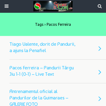
Tags › Pacos Ferreira
Tiago Valente, dorit de Pandurii,
a ajuns la Penafiel
Pacos Ferreira – Pandurii Târgu
Jiu 1-1 (0-1) – Live Text
Antrenamentul oficial al
Pandurilor de la Guimaraes –
GALERIE FOTO