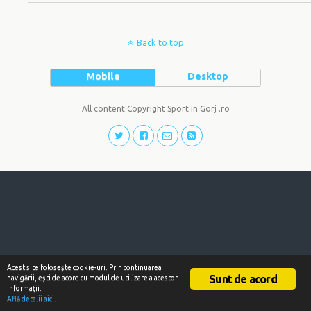
Back to top
Mobile
Desktop
All content Copyright Sport in Gorj .ro
Acest site foloseşte cookie-uri. Prin continuarea
Sunt de acord
navigării, eşti de acord cu modul de utilizare a acestor
informaţii.
Află detalii aici.