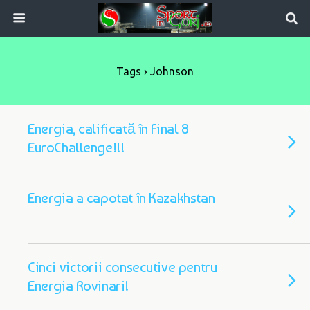
Tags › Johnson
Energia, calificată în Final 8
EuroChallenge!!!
Energia a capotat în Kazakhstan
Cinci victorii consecutive pentru
Energia Rovinari!