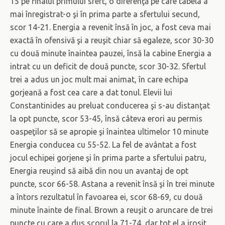
15 pe finalul primului sfert, o diferenţă pe care tabela a
mai înregistrat-o şi în prima parte a sfertului secund,
scor 14-21. Energia a revenit însă în joc, a fost ceva mai
exactă în ofensivă şi a reuşit chiar să egaleze, scor 30-30
cu două minute înaintea pauzei, însă la cabine Energia a
intrat cu un deficit de două puncte, scor 30-32. Sfertul
trei a adus un joc mult mai animat, în care echipa
gorjeană a fost cea care a dat tonul. Elevii lui
Constantinides au preluat conducerea şi s-au distanţat
la opt puncte, scor 53-45, însă câteva erori au permis
oaspeţilor să se apropie şi înaintea ultimelor 10 minute
Energia conducea cu 55-52. La fel de avântat a fost
jocul echipei gorjene şi în prima parte a sfertului patru,
Energia reuşind să aibă din nou un avantaj de opt
puncte, scor 66-58. Astana a revenit însă şi în trei minute
a întors rezultatul în favoarea ei, scor 68-69, cu două
minute înainte de final. Brown a reuşit o aruncare de trei
puncte cu care a dus scorul la 71-74, dar tot el a irosit