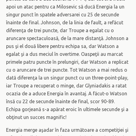
apoi un atac pentru ca Milosevic să ducă Energia la un
singur punct în spatele adversarei cu 25 de secunde
înainte de final. Johnson, de la linia de fault, a refăcut
diferenţa de trei puncte, dar Troupe a egalat cu o
aruncare spectaculoasă, de la mare distanţă. Johnson a
pus şi el două libere pentru echipa sa, dar Watson a
egalat şi a dus meciul în overtime. Oaspeţii au marcat
primele patru puncte în prelungiri, dar Watson a replicat
cu o aruncare de trei puncte. Tot Watson a mai redus o
dată diferenţa la un singur punct cu un three-point-play,
iar Troupe a recuperat o minge, dar Glyniadakis a ratat
ocazia de a aduce Energia în avantaj. A făcut-o Watson
însă cu 22 de secunde înainte de final, scor 90-89.
Echipa gorjeană s-a apărat eroic în ultimele secunde şi a
obţinut un succes magnific!
Energia merge aşadar în faza următoare a competiţiei şi