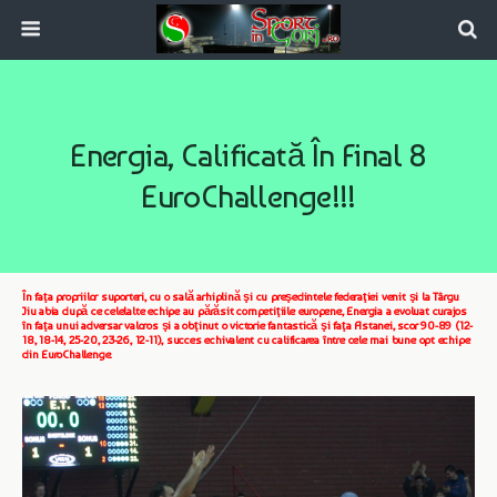
Energia, Calificată În Final 8
EuroChallenge!!!
În faţa propriilor suporteri, cu o sală arhiplină şi cu preşedintele federaţiei venit şi la Târgu
Jiu abia după ce celelalte echipe au părăsit competiţiile europene, Energia a evoluat curajos
în faţa unui adversar valoros şi a obţinut o victorie fantastică şi faţa Astanei, scor 90-89 (12-
18, 18-14, 25-20, 23-26, 12-11), succes echivalent cu calificarea între cele mai bune opt echipe
din EuroChallenge.