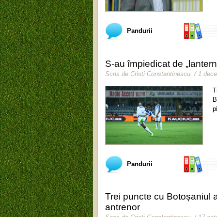
Pandurii
S-au împiedicat de „lantern
Scris de
Cristi Constantinescu
.
/ 1 dec
T
B
p
Pandurii
Trei puncte cu Botoșaniul a
antrenor