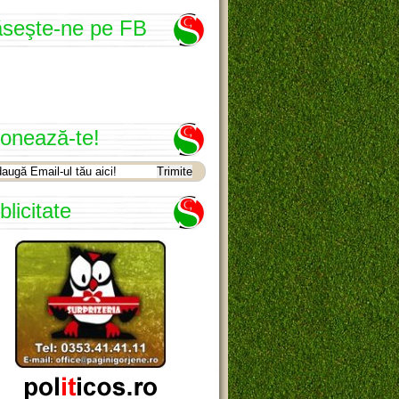
seşte-ne pe FB
onează-te!
blicitate