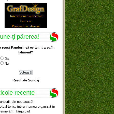
une-ţi părerea!
a reuși Pandurii să evite intrarea în
faliment?
Da
Nu
Rezultate Sondaj
ticole recente
andurii, din nou acasă!
otbal-tenis, într-un turneu organizat în
remieră în Târgu Jiu!