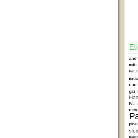
Et
andr
trofin
bucur
iord
ener
gaz 
Han
IV-a
mine
Pa
pirvu
slob
transf