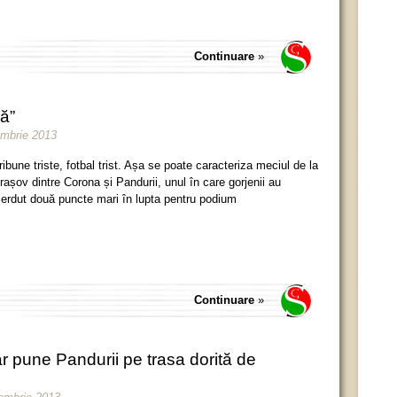
Continuare
»
ă”
embrie 2013
ribune triste, fotbal trist. Așa se poate caracteriza meciul de la
rașov dintre Corona și Pandurii, unul în care gorjenii au
ierdut două puncte mari în lupta pentru podium
Continuare
»
r pune Pandurii pe trasa dorită de