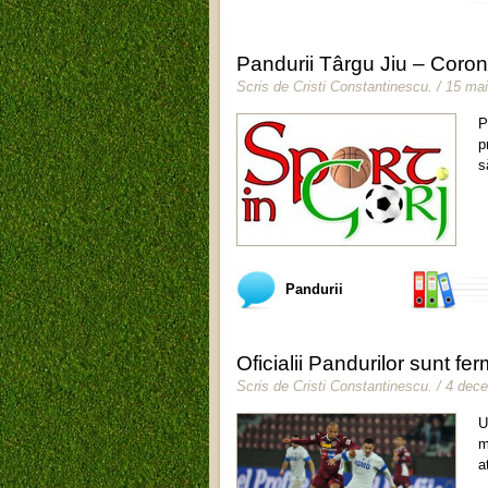
Pandurii Târgu Jiu – Coro
Scris de
Cristi Constantinescu
.
/ 15 ma
P
p
s
Pandurii
Oficialii Pandurilor sunt fe
Scris de
Cristi Constantinescu
.
/ 4 dec
U
m
a