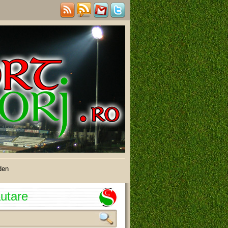
den
utare