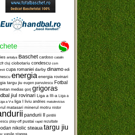
ichete
Baschet
ies
cardoso
antalya
catalin
ciobotariu
condescu
cfr cluj
csm
dinamo
cupa romaniei
darby
edi
esti
energia
anescu
energia rovinari
Fotbal
gia targu jiu
eugen parvulescu
grigoras
metan medias
gorj
jiul rovinari
dbal
Liga a III-a
Liga a
liga I
liviu andries
Liga a V-a
matulevicius
minerul motru
rul matasari
nistor
ndurii
pandurii II
pintilii
pustai
lescu
rezultate
play-off
rapid
targu jiu
steaua
odan nikolic
vasile stanga
er