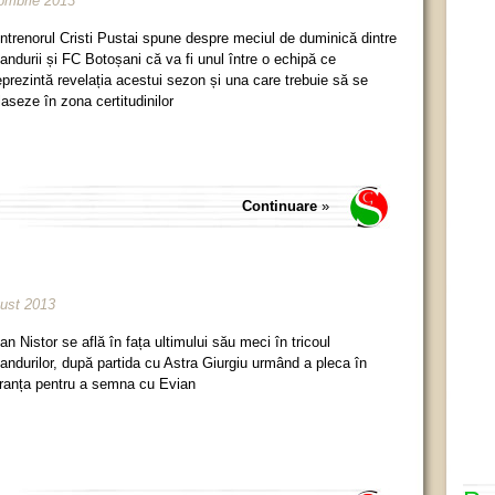
tombrie 2013
ntrenorul Cristi Pustai spune despre meciul de duminică dintre
andurii și FC Botoșani că va fi unul între o echipă ce
eprezintă revelația acestui sezon și una care trebuie să se
laseze în zona certitudinilor
Continuare
»
gust 2013
an Nistor se află în fața ultimului său meci în tricoul
andurilor, după partida cu Astra Giurgiu urmând a pleca în
ranța pentru a semna cu Evian