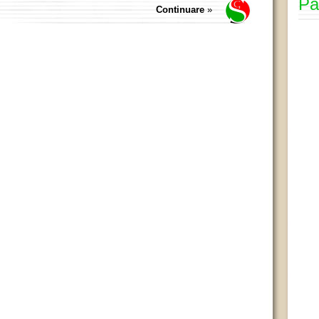
Pa
Continuare
»