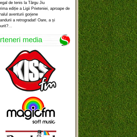
egal de tenis la Târgu Jiu
rima ediție a Ligii Prieteniei, aproape de
inalul aventurii gorjene
andurii a retrogradat! Oare, a și
urit?…
rteneri media