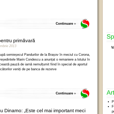
Continuare
»
Sp
 pentru primăvară
embrie 2013
V
upă semieșecul Pandurilor de la Brașov în meciul cu Corona,
reședintele Marin Condescu a anunțat o remaniere a lotului în
ceastă pauză de iarnă nemulțumit fiind în special de aportul
ucătorilor veniți de pe banca de rezerve
Ar
Continuare
»
P
F
u Dinamo: „Este cel mai important meci
p