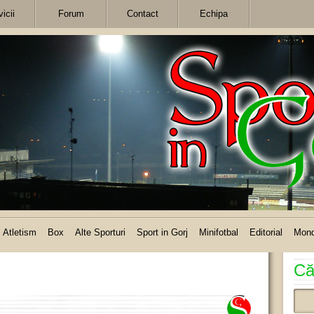
icii
Forum
Contact
Echipa
Atletism
Box
Alte Sporturi
Sport in Gorj
Minifotbal
Editorial
Mon
Că