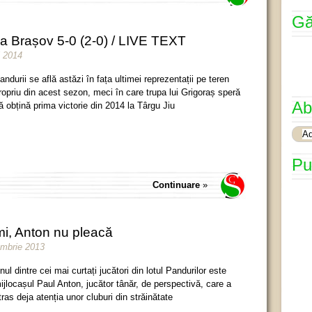
Gă
na Brașov 5-0 (2-0) / LIVE TEXT
i 2014
andurii se află astăzi în fața ultimei reprezentații pe teren
ropriu din acest sezon, meci în care trupa lui Grigoraș speră
Ab
ă obțină prima victorie din 2014 la Târgu Jiu
Pu
Continuare
»
rmi, Anton nu pleacă
embrie 2013
nul dintre cei mai curtați jucători din lotul Pandurilor este
ijlocașul Paul Anton, jucător tânăr, de perspectivă, care a
tras deja atenția unor cluburi din străinătate