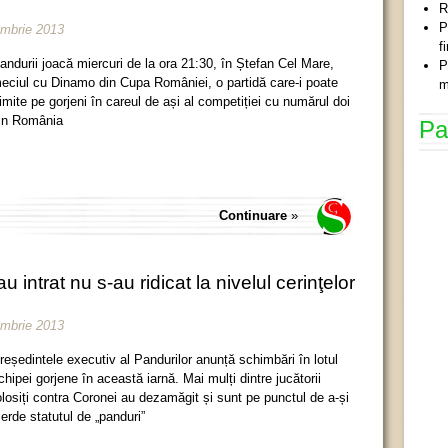
R
P
embrie 2013
f
andurii joacă miercuri de la ora 21:30, în Ștefan Cel Mare,
P
eciul cu Dinamo din Cupa României, o partidă care-i poate
m
rimite pe gorjeni în careul de ași al competiției cu numărul doi
in România
Pa
Continuare
»
u intrat nu s-au ridicat la nivelul cerinţelor
embrie 2013
reședintele executiv al Pandurilor anunță schimbări în lotul
chipei gorjene în această iarnă. Mai mulți dintre jucătorii
olosiți contra Coronei au dezamăgit și sunt pe punctul de a-și
ierde statutul de „panduri”