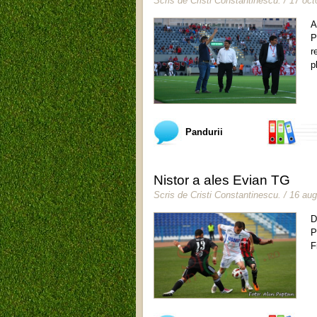
Scris de
Cristi Constantinescu
.
/ 17 oc
A
P
r
p
Pandurii
Nistor a ales Evian TG
Scris de
Cristi Constantinescu
.
/ 16 au
D
P
F