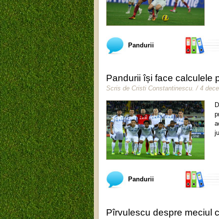
Pandurii
Pandurii își face calculele
Scris de
Cristi Constantinescu
.
/ 4 dec
D
p
a
j
Pandurii
Pîrvulescu despre meciul c