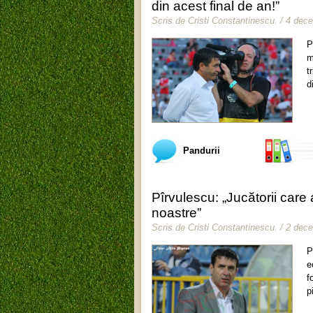
din acest final de an!”
Scris de
Cristi Constantinescu
.
/ 4 dec
P
m
t
d
Pandurii
Pîrvulescu: „Jucătorii care a
noastre”
Scris de
Cristi Constantinescu
.
/ 2 dec
P
e
f
p