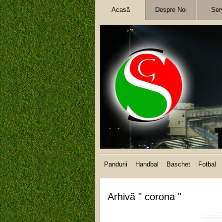
Acasă
Despre Noi
Serv
Pandurii
Handbal
Baschet
Fotbal
Arhivă " corona "