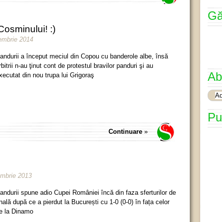
Gă
 Cosminului! :)
iembrie 2014
andurii a început meciul din Copou cu banderole albe, însă
rbitrii n-au ţinut cont de protestul bravilor panduri şi au
Ab
xecutat din nou trupa lui Grigoraş
Pu
Continuare
»
embrie 2013
andurii spune adio Cupei României încă din faza sferturilor de
inală după ce a pierdut la București cu 1-0 (0-0) în fața celor
e la Dinamo