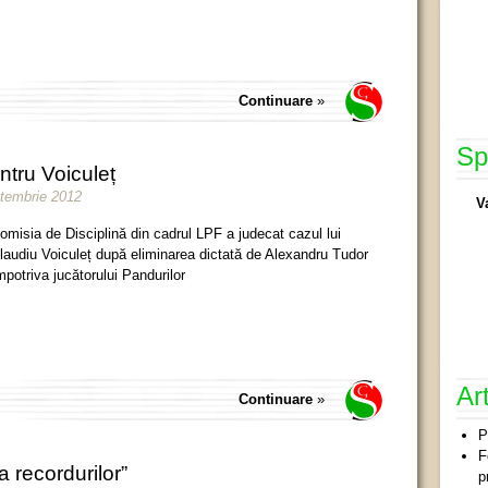
Continuare
»
Sp
tru Voiculeț
ptembrie 2012
V
omisia de Disciplină din cadrul LPF a judecat cazul lui
laudiu Voiculeț după eliminarea dictată de Alexandru Tudor
mpotriva jucătorului Pandurilor
Ar
Continuare
»
P
F
a recordurilor”
p