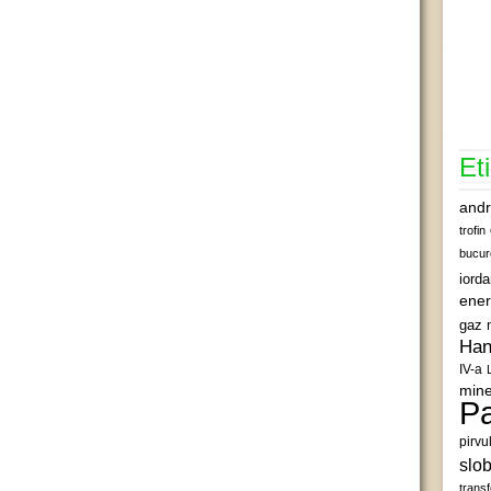
Et
andr
trofin
bucur
iord
ener
gaz 
Han
IV-a
mine
Pa
pirvu
slob
transf