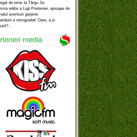
egal de tenis la Târgu Jiu
rima ediție a Ligii Prieteniei, aproape de
inalul aventurii gorjene
andurii a retrogradat! Oare, a și
urit?…
rteneri media