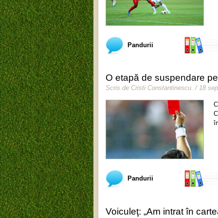
Pandurii
O etapă de suspendare pen
Scris de
Cristi Constantinescu
.
/ 18 se
C
C
î
Pandurii
Voiculeţ: „Am intrat în carte