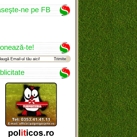
seşte-ne pe FB
onează-te!
blicitate