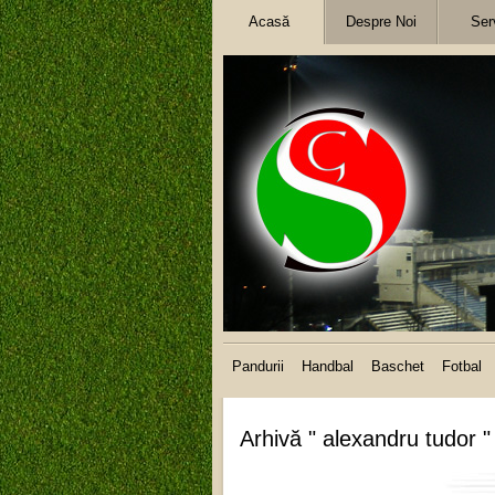
Acasă
Despre Noi
Serv
Pandurii
Handbal
Baschet
Fotbal
Arhivă " alexandru tudor "