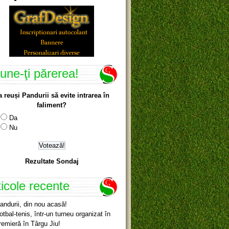
une-ţi părerea!
a reuși Pandurii să evite intrarea în
faliment?
Da
Nu
Rezultate Sondaj
ticole recente
andurii, din nou acasă!
otbal-tenis, într-un turneu organizat în
remieră în Târgu Jiu!