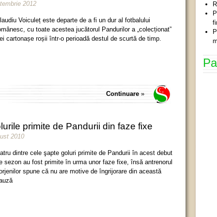
ptembrie 2012
R
P
laudiu Voiculeț este departe de a fi un dur al fotbalului
f
omânesc, cu toate acestea jucătorul Pandurilor a „colecționat”
P
rei cartonașe roșii într-o perioadă destul de scurtă de timp.
m
Pa
Continuare
»
urile primite de Pandurii din faze fixe
gust 2010
atru dintre cele şapte goluri primite de Pandurii în acest debut
e sezon au fost primite în urma unor faze fixe, însă antrenorul
orjenilor spune că nu are motive de îngrijorare din această
auză