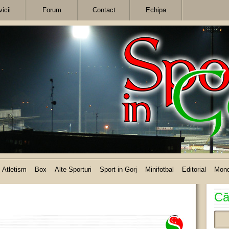
icii
Forum
Contact
Echipa
Atletism
Box
Alte Sporturi
Sport in Gorj
Minifotbal
Editorial
Mon
Că