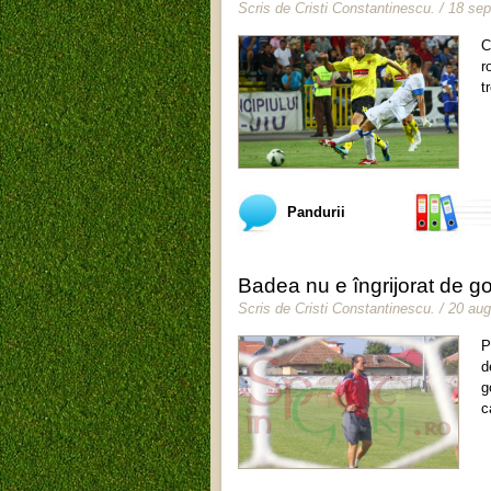
Scris de
Cristi Constantinescu
.
/ 18 se
C
r
t
Pandurii
Badea nu e îngrijorat de gol
Scris de
Cristi Constantinescu
.
/ 20 au
P
d
g
c