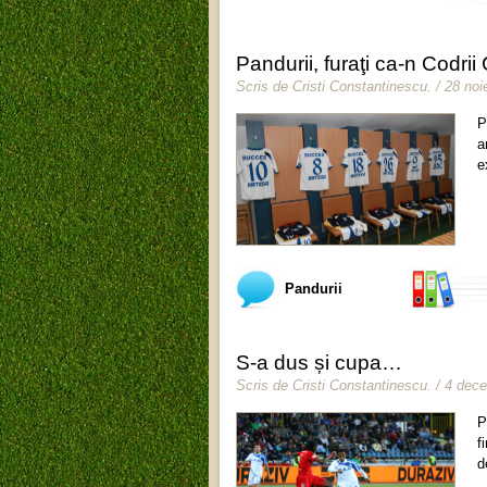
Pandurii, furaţi ca-n Codrii
Scris de
Cristi Constantinescu
.
/ 28 no
P
a
e
Pandurii
S-a dus și cupa…
Scris de
Cristi Constantinescu
.
/ 4 dec
P
f
d