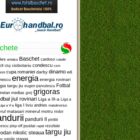
ichete
Baschet
ies
cardoso
antalya
catalin
ciobotariu
condescu
cfr cluj
csm
dinamo
cupa romaniei
darby
edi
esti
energia
anescu
energia rovinari
Fotbal
gia targu jiu
eugen parvulescu
grigoras
metan medias
gorj
jiul rovinari
dbal
Liga a III-a
Liga a
liga I
liviu andries
Liga a V-a
matulevicius
minerul motru
rul matasari
nistor
ndurii
pandurii II
pintilii
pustai
lescu
rezultate
play-off
rapid
targu jiu
steaua
odan nikolic
vasile stanga
er