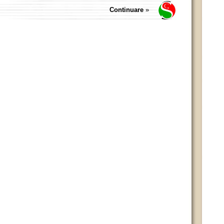
Continuare
»