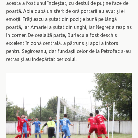
acesta a fost unul încleștat, cu destul de puține faze de
poartă. Abia după un sfert de oră portarii au avut și ei
emoții. Frățilescu a șutat din poziție bună pe lângă
poartă, iar Amariei a șutat din unghi, iar Negreț a respins
în corner. De cealaltă parte, Burlacu a fost deschis
excelent în zonă centrală, a pătruns și apoi a întors
pentru Segîrceanu, dar fundașii celor de la Petrofac s-au
retras și au îndepărtat pericolul.