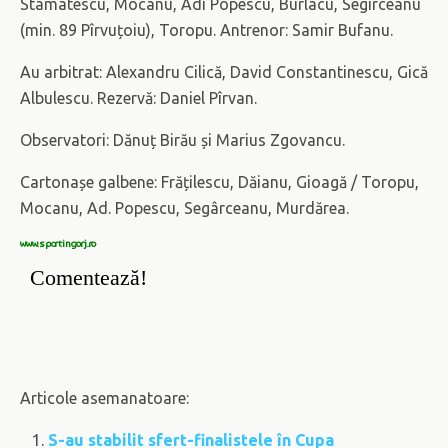
Stamatescu, Mocanu, Adi Popescu, Burlacu, Segîrceanu
(min. 89 Pîrvuțoiu), Toropu. Antrenor: Samir Bufanu.
Au arbitrat: Alexandru Cilică, David Constantinescu, Gică
Albulescu. Rezervă: Daniel Pîrvan.
Observatori: Dănuț Birău și Marius Zgovancu.
Cartonașe galbene: Frățilescu, Dăianu, Gioagă / Toropu,
Mocanu, Ad. Popescu, Segârceanu, Murdărea.
www.sportingorj.ro
Comentează!
Articole asemanatoare:
S-au stabilit sfert-finalistele în Cupa