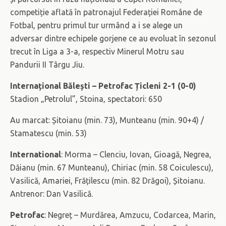
competiție aflată în patronajul Federației Române de
Fotbal, pentru primul tur urmând a i se alege un
adversar dintre echipele gorjene ce au evoluat în sezonul
trecut în Liga a 3-a, respectiv Minerul Motru sau
Pandurii II Târgu Jiu.
Internațional Bălești – Petrofac Țicleni 2-1 (0-0)
Stadion „Petrolul”, Stoina, spectatori: 650
Au marcat: Șitoianu (min. 73), Munteanu (min. 90+4) /
Stamatescu (min. 53)
International
: Morma – Clenciu, Iovan, Gioagă, Negrea,
Dăianu (min. 67 Munteanu), Chiriac (min. 58 Coiculescu),
Vasilică, Amariei, Frățilescu (min. 82 Drăgoi), Șitoianu.
Antrenor: Dan Vasilică.
Petrofac
: Negreț – Murdărea, Amzucu, Codarcea, Marin,