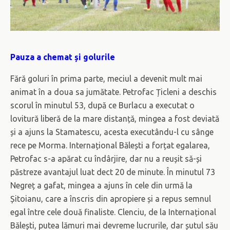
Pauza a chemat și golurile
Fără goluri în prima parte, meciul a devenit mult mai
animat în a doua sa jumătate. Petrofac Țicleni a deschis
scorul în minutul 53, după ce Burlacu a executat o
lovitură liberă de la mare distanță, mingea a fost deviată
și a ajuns la Stamatescu, acesta executându-l cu sânge
rece pe Morma. Internațional Bălești a forțat egalarea,
Petrofac s-a apărat cu îndârjire, dar nu a reușit să-și
păstreze avantajul luat dect 20 de minute. În minutul 73
Negreț a gafat, mingea a ajuns în cele din urmă la
Șitoianu, care a înscris din apropiere și a repus semnul
egal între cele două finaliste. Clenciu, de la Internațional
Bălești, putea lămuri mai devreme lucrurile, dar șutul său