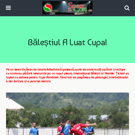
Băleștiul A Luat Cupa!
Pe un teren încărcat de istorie fotbalistică gorjeană, acolo de unde mulți jucători și echipe
cu nume au părăsit terenul de joc cu capul plecat, Internațional Bălești și Petrofac Țicleni au
luptat cu ardoare pentru Cupa României. Când toți se pregăteau de prelungiri, Internaționalul
a dat lovitura și a punctat decisiv.