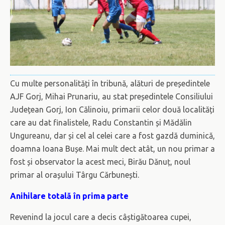
Cu multe personalități în tribună, alături de președintele
AJF Gorj, Mihai Prunariu, au stat președintele Consiliului
Județean Gorj, Ion Călinoiu, primarii celor două localități
care au dat finalistele, Radu Constantin și Mădălin
Ungureanu, dar și cel al celei care a fost gazdă duminică,
doamna Ioana Bușe. Mai mult dect atât, un nou primar a
fost și observator la acest meci, Birău Dănuț, noul
primar al orașului Târgu Cărbunești.
Anihilare totală în prima parte
Revenind la jocul care a decis câștigătoarea cupei,