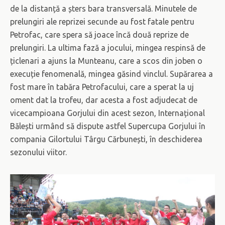
de la distanță a șters bara transversală. Minutele de
prelungiri ale reprizei secunde au fost fatale pentru
Petrofac, care spera să joace încă două reprize de
prelungiri. La ultima fază a jocului, mingea respinsă de
țiclenari a ajuns la Munteanu, care a scos din joben o
execuție fenomenală, mingea găsind vinclul. Supărarea a
fost mare în tabăra Petrofacului, care a sperat la uj
oment dat la trofeu, dar acesta a fost adjudecat de
vicecampioana Gorjului din acest sezon, Internațional
Bălești urmând să dispute astfel Supercupa Gorjului în
compania Gilortului Târgu Cărbunești, în deschiderea
sezonului viitor.