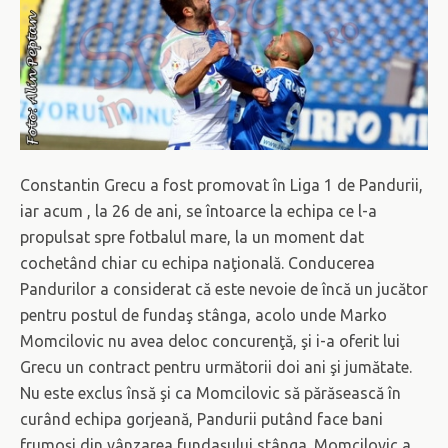
Constantin Grecu a fost promovat în Liga 1 de Pandurii,
iar acum , la 26 de ani, se întoarce la echipa ce l-a
propulsat spre fotbalul mare, la un moment dat
cochetând chiar cu echipa naţională. Conducerea
Pandurilor a considerat că este nevoie de încă un jucător
pentru postul de fundaş stânga, acolo unde Marko
Momcilovic nu avea deloc concurenţă, şi i-a oferit lui
Grecu un contract pentru următorii doi ani şi jumătate.
Nu este exclus însă şi ca Momcilovic să părăsească în
curând echipa gorjeană, Pandurii putând face bani
frumoşi din vânzarea fundaşului stânga. Momcilovic a