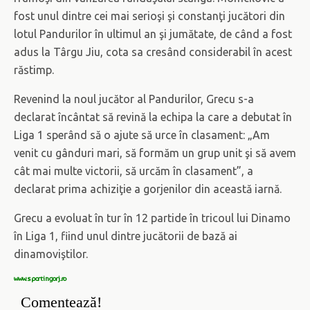
fost unul dintre cei mai serioşi şi constanţi jucători din
lotul Pandurilor în ultimul an şi jumătate, de când a fost
adus la Târgu Jiu, cota sa cresând considerabil în acest
răstimp.
Revenind la noul jucător al Pandurilor, Grecu s-a
declarat încântat să revină la echipa la care a debutat în
Liga 1 sperând să o ajute să urce în clasament: „Am
venit cu gânduri mari, să formăm un grup unit şi să avem
cât mai multe victorii, să urcăm în clasament”, a
declarat prima achiziţie a gorjenilor din această iarnă.
Grecu a evoluat în tur în 12 partide în tricoul lui Dinamo
în Liga 1, fiind unul dintre jucătorii de bază ai
dinamoviştilor.
www.sportingorj.ro
Comentează!