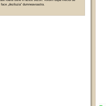
 face „deziluzia” dumneavoastra.