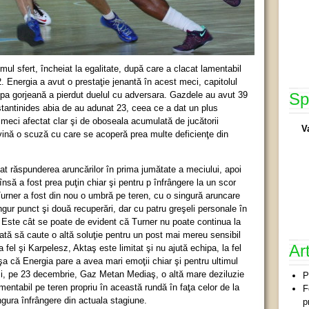
mul sfert, încheiat la egalitate, după care a clacat lamentabil
12. Energia a avut o prestaţie jenantă în acest meci, capitolul
hipa gorjeană a pierdut duelul cu adversara. Gazdele au avut 39
Sp
stantinides abia de au adunat 23, ceea ce a dat un plus
meci afectat clar şi de oboseala acumulată de jucătorii
V
vină o scuză cu care se acoperă prea multe deficienţe din
at răspunderea aruncărilor în prima jumătate a meciului, apoi
nsă a fost prea puţin chiar şi pentru p înfrângere la un scor
Turner a fost din nou o umbră pe teren, cu o singură aruncare
ngur punct şi două recuperări, dar cu patru greşeli personale în
 Este cât se poate de evident că Turner nu poate continua la
ată să caute o altă soluţie pentru un post mai mereu sensibil
Ar
a fel şi Karpelesz, Aktaş este limitat şi nu ajută echipa, la fel
aşa că Energia pare a avea mari emoţii chiar şi pentru ultimul
si, pe 23 decembrie, Gaz Metan Mediaş, o altă mare deziluzie
P
entabil pe teren propriu în această rundă în faţa celor de la
F
gura înfrângere din actuala stagiune.
p