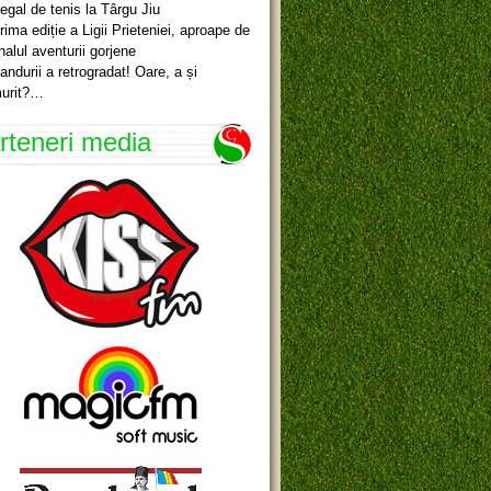
egal de tenis la Târgu Jiu
rima ediție a Ligii Prieteniei, aproape de
inalul aventurii gorjene
andurii a retrogradat! Oare, a și
urit?…
rteneri media