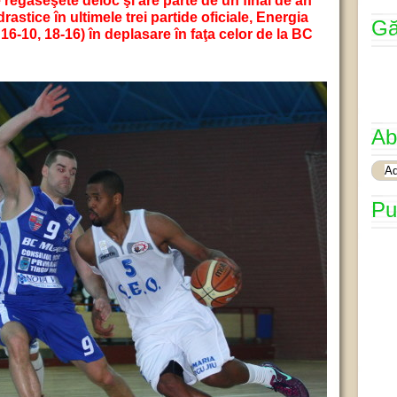
 regăseşete deloc şi are parte de un final de an
astice în ultimele trei partide oficiale, Energia
Gă
16-10, 18-16) în deplasare în faţa celor de la BC
Ab
Pu