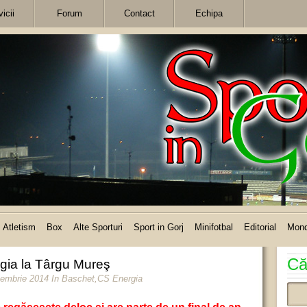
icii
Forum
Contact
Echipa
Atletism
Box
Alte Sporturi
Sport in Gorj
Minifotbal
Editorial
Mon
Că
rgia la Târgu Mureş
cembrie 2014
In
Baschet
,
CS Energia