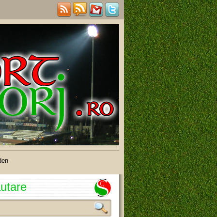
den
utare