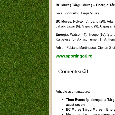
BC Mureş Târgu Mureş – Energia Târgu 
Sala Sporturilor, Târgu Mureş
BC Mureş
: Polyak (3), Barro (20), Ada
Jakab, Lazăr (6), Gajovic (9), Căpuşan 
Energia
: Watson (4), Troupe (16), Ştef
Karpelesz (3), Aktaş, Turner (1). Antren
Arbitri: Fabiana Martinescu, Ciprian St
www.sportingorj.ro
Comentează!
Articole asemanatoare:
Theo Evans îşi doreşte la Târg
acest sezon
BC Mureş Târgu Mureş – Energ
Meciul cu Farul, un antrename