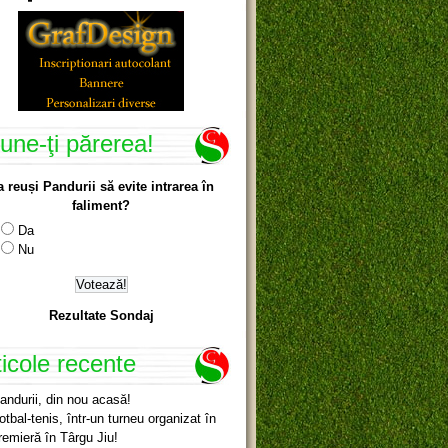
une-ţi părerea!
a reuși Pandurii să evite intrarea în
faliment?
Da
Nu
Rezultate Sondaj
ticole recente
andurii, din nou acasă!
otbal-tenis, într-un turneu organizat în
remieră în Târgu Jiu!