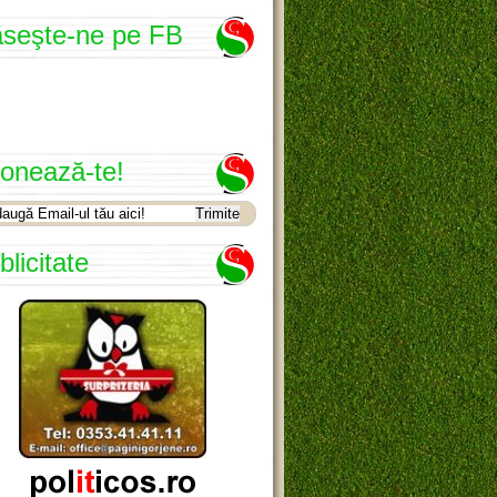
seşte-ne pe FB
onează-te!
blicitate