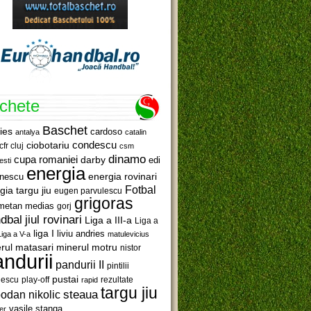
ichete
Baschet
ies
cardoso
antalya
catalin
ciobotariu
condescu
cfr cluj
csm
dinamo
cupa romaniei
darby
edi
esti
energia
anescu
energia rovinari
Fotbal
gia targu jiu
eugen parvulescu
grigoras
metan medias
gorj
jiul rovinari
dbal
Liga a III-a
Liga a
liga I
liviu andries
Liga a V-a
matulevicius
minerul motru
rul matasari
nistor
ndurii
pandurii II
pintilii
pustai
lescu
rezultate
play-off
rapid
targu jiu
steaua
odan nikolic
vasile stanga
er