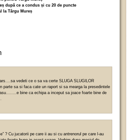
reș după ce a condus și cu 20 de puncte
al la Târgu Mureș
m
ati ars….sa vedeti ce o sa va certe SLUGA SLUGILOR
parte sa si faca cate un raport si sa mearga la presedintele
asu……..e bine ca echipa a inceput sa joace foarte bine de
.
” ? Cu jucatorii pe care ii au si cu antrenorul pe care l-au
tate foarte bune in acest sezon. Vorbim dupa meciul de