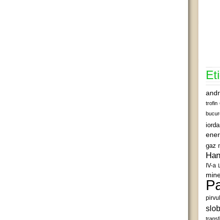
Et
andr
trofin
bucur
iord
ener
gaz 
Han
IV-a
mine
Pa
pirvu
slob
transf