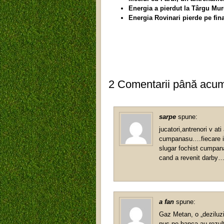
Energia a pierdut la Târgu Mu
Energia Rovinari pierde pe fin
2 Comentarii până acu
sarpe
spune:
jucatori,antrenori v 
cumpanasu….fiecare in 
slugar fochist cumpan
cand a revenit darby…
a fan
spune:
Gaz Metan, o „deziluzie
pus pe banca au rezul