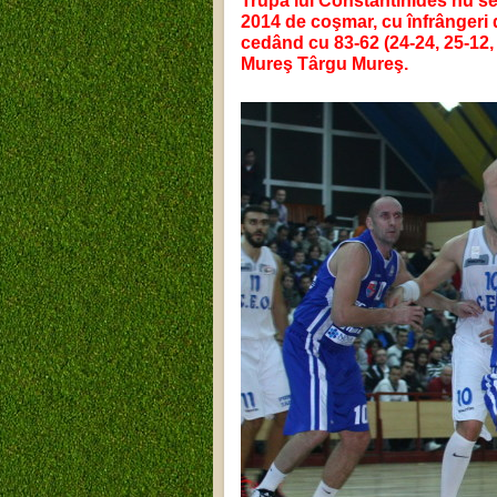
Trupa lui Constantinides nu se
2014 de coşmar, cu înfrângeri dr
cedând cu 83-62 (24-24, 25-12, 
Mureş Târgu Mureş.