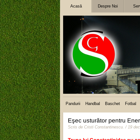
Acasă
Despre Noi
Serv
Pandurii
Handbal
Baschet
Fotbal
Eşec usturător pentru Ene
Scris de
Cristi Constantinescu
.
/ 19 de