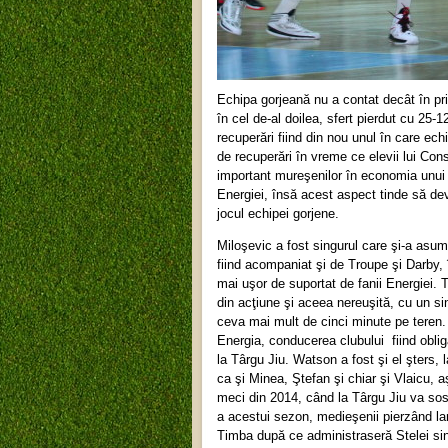
Echipa gorjeană nu a contat decât în pri
în cel de-al doilea, sfert pierdut cu 25-
recuperări fiind din nou unul în care ec
de recuperări în vreme ce elevii lui Con
important mureşenilor în economia unui 
Energiei, însă acest aspect tinde să de
jocul echipei gorjene.
Miloşevic a fost singurul care şi-a asum
fiind acompaniat şi de Troupe şi Darby, î
mai uşor de suportat de fanii Energiei. 
din acţiune şi aceea nereuşită, cu un si
ceva mai mult de cinci minute pe teren.
Energia, conducerea clubului fiind oblig
la Târgu Jiu. Watson a fost şi el şters, l
ca şi Minea, Ştefan şi chiar şi Vlaicu, 
meci din 2014, când la Târgu Jiu va so
a acestui sezon, medieşenii pierzând lam
Timba după ce administraseră Stelei sin