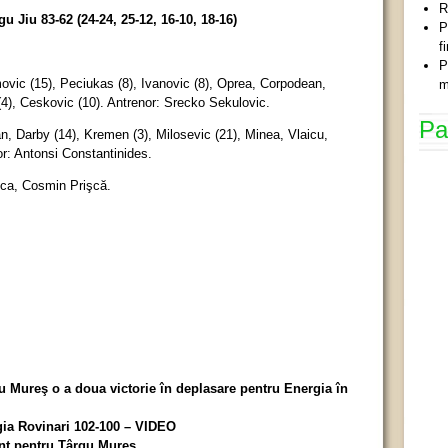
R
Jiu 83-62 (24-24, 25-12, 16-10, 18-16)
P
f
P
movic (15), Peciukas (8), Ivanovic (8), Oprea, Corpodean,
m
(4), Ceskovic (10). Antrenor: Srecko Sekulovic.
Pa
an, Darby (14), Kremen (3), Milosevic (21), Minea, Vlaicu,
or: Antonsi Constantinides.
oica, Cosmin Prişcă.
u Mureş o a doua victorie în deplasare pentru Energia în
ia Rovinari 102-100 – VIDEO
nt pentru Târgu Mureș