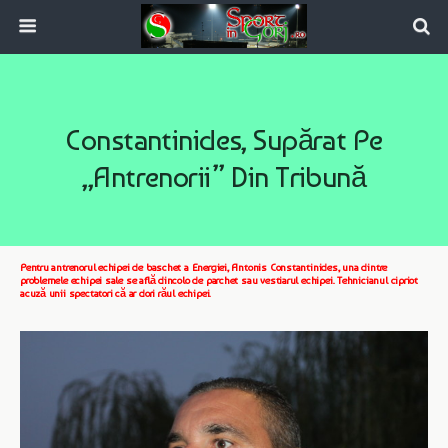
Constantinides, Supărat Pe
„antrenorii” Din Tribună
Pentru antrenorul echipei de baschet a Energiei, Antonis Constantinides, una dintre
problemele echipei sale se află dincolo de parchet sau vestiarul echipei. Tehnicianul cipriot
acuză unii spectatori că ar dori răul echipei.