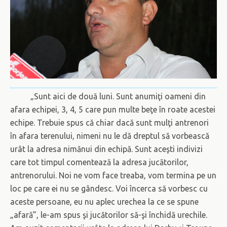
„Sunt aici de două luni. Sunt anumiţi oameni din
afara echipei, 3, 4, 5 care pun multe beţe în roate acestei
echipe. Trebuie spus că chiar dacă sunt mulţi antrenori
în afara terenului, nimeni nu le dă dreptul să vorbească
urât la adresa nimănui din echipă. Sunt aceşti indivizi
care tot timpul comentează la adresa jucătorilor,
antrenorului. Noi ne vom face treaba, vom termina pe un
loc pe care ei nu se gândesc. Voi încerca să vorbesc cu
aceste persoane, eu nu aplec urechea la ce se spune
„afară”, le-am spus şi jucătorilor să-şi închidă urechile.