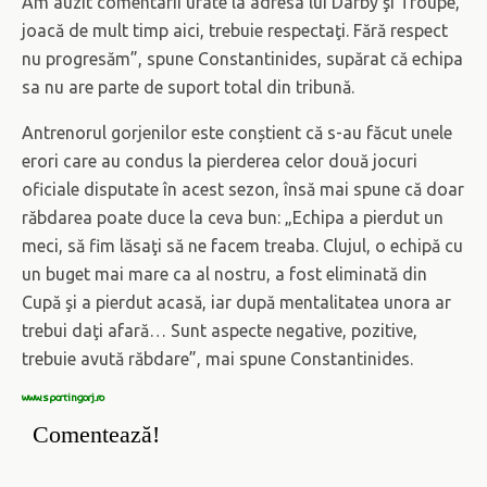
Am auzit comentarii urâte la adresa lui Darby şi Troupe,
joacă de mult timp aici, trebuie respectaţi. Fără respect
nu progresăm”, spune Constantinides, supărat că echipa
sa nu are parte de suport total din tribună.
Antrenorul gorjenilor este conștient că s-au făcut unele
erori care au condus la pierderea celor două jocuri
oficiale disputate în acest sezon, însă mai spune că doar
răbdarea poate duce la ceva bun: „Echipa a pierdut un
meci, să fim lăsaţi să ne facem treaba. Clujul, o echipă cu
un buget mai mare ca al nostru, a fost eliminată din
Cupă şi a pierdut acasă, iar după mentalitatea unora ar
trebui daţi afară… Sunt aspecte negative, pozitive,
trebuie avută răbdare”, mai spune Constantinides.
www.sportingorj.ro
Comentează!