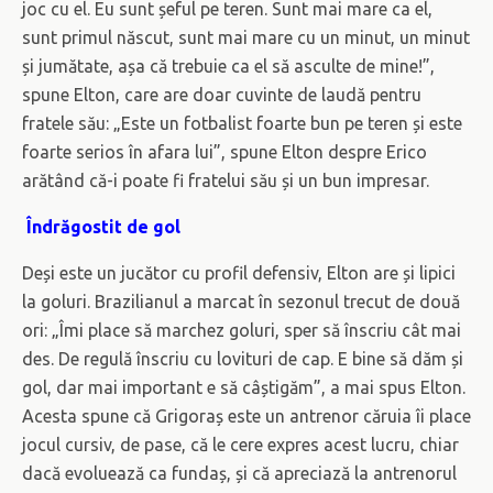
joc cu el. Eu sunt șeful pe teren. Sunt mai mare ca el,
sunt primul născut, sunt mai mare cu un minut, un minut
și jumătate, așa că trebuie ca el să asculte de mine!”,
spune Elton, care are doar cuvinte de laudă pentru
fratele său: „Este un fotbalist foarte bun pe teren și este
foarte serios în afara lui”, spune Elton despre Erico
arătând că-i poate fi fratelui său și un bun impresar.
Îndrăgostit de gol
Deși este un jucător cu profil defensiv, Elton are și lipici
la goluri. Brazilianul a marcat în sezonul trecut de două
ori: „Îmi place să marchez goluri, sper să înscriu cât mai
des. De regulă înscriu cu lovituri de cap. E bine să dăm și
gol, dar mai important e să câștigăm”, a mai spus Elton.
Acesta spune că Grigoraș este un antrenor căruia îi place
jocul cursiv, de pase, că le cere expres acest lucru, chiar
dacă evoluează ca fundaș, și că apreciază la antrenorul