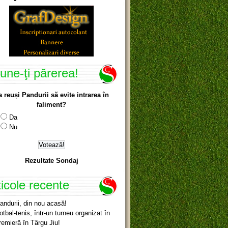
une-ţi părerea!
a reuși Pandurii să evite intrarea în
faliment?
Da
Nu
Rezultate Sondaj
ticole recente
andurii, din nou acasă!
otbal-tenis, într-un turneu organizat în
remieră în Târgu Jiu!