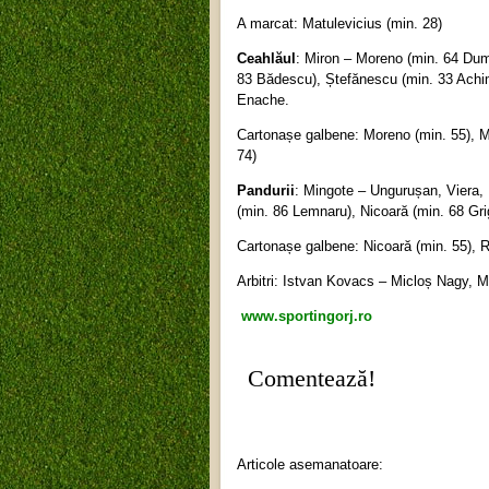
A marcat: Matulevicius (min. 28)
Ceahlăul
: Miron – Moreno (min. 64 Dum
83 Bădescu), Ștefănescu (min. 33 Achim
Enache.
Cartonașe galbene: Moreno (min. 55), M
74)
Pandurii
: Mingote – Ungurușan, Viera, 
(min. 86 Lemnaru), Nicoară (min. 68 Grig
Cartonașe galbene: Nicoară (min. 55), R
Arbitri: Istvan Kovacs – Micloș Nagy, M
www.sportingorj.ro
Comentează!
Articole asemanatoare: