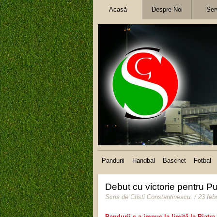
Acasă
Despre Noi
Serv
Pandurii
Handbal
Baschet
Fotbal
Debut cu victorie pentru Pu
Scris de
Cristi Constantinescu
.
/ 23 feb
Pandurii s-a impus la limită la Piatr