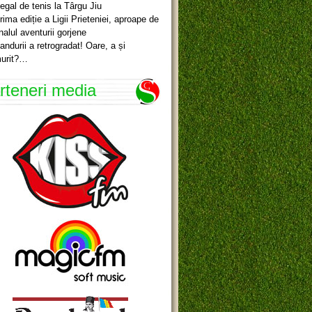
egal de tenis la Târgu Jiu
rima ediție a Ligii Prieteniei, aproape de
inalul aventurii gorjene
andurii a retrogradat! Oare, a și
urit?…
rteneri media