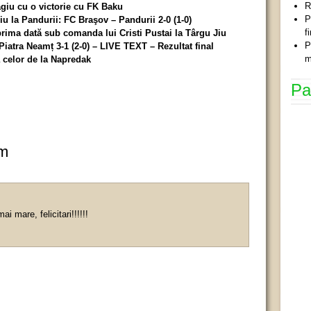
R
agiu cu o victorie cu FK Baku
P
iu la Pandurii: FC Braşov – Pandurii 2-0 (1-0)
f
prima dată sub comanda lui Cristi Pustai la Târgu Jiu
P
iatra Neamț 3-1 (2-0) – LIVE TEXT – Rezultat final
m
a celor de la Napredak
Pa
um
ai mare, felicitari!!!!!!