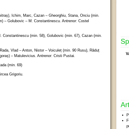
itraș), Ichim, Marc, Cazan – Gheorghiu, Stana, Onciu (min.
) – Golubovic – M. Constantinescu. Antrenor: Costel
. Constantinescu (min. 58), Golubovic (min. 67), Cazan (min.
Sp
Rada, Vlad – Anton, Nistor – Voiculeț (min. 90 Rusu), Răduț
V
oraș) – Matulevicius. Antrenor: Cristi Pustai.
ada (min. 69)
ircea Grigoriu.
Ar
P
F
p