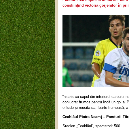
consființind victoria gorjenilor în pr
înscris cu capul din interiorul careului n
conlucrat frumos pentru încă un gol al Pa
offside și reușita sa, foarte frumoasă, a
Ceahlăul Piatra Neamț – Pandurii Târg
Stadion „Ceahlăul”, spectatori: 500