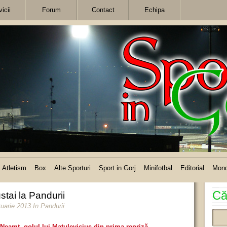
icii
Forum
Contact
Echipa
Atletism
Box
Alte Sporturi
Sport in Gorj
Minifotbal
Editorial
Mon
Că
stai la Pandurii
ruarie 2013
In
Pandurii
a Neamț, golul lui Matulevicius din prima repriză