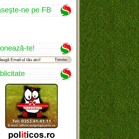
seşte-ne pe FB
onează-te!
blicitate