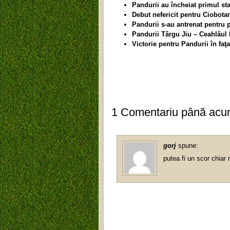
Pandurii au încheiat primul st
Debut nefericit pentru Ciobotar
Pandurii s-au antrenat pentru 
Pandurii Târgu Jiu – Ceahlăul P
Victorie pentru Pandurii în faţ
1 Comentariu până ac
gorj
spune:
putea fi un scor chiar m