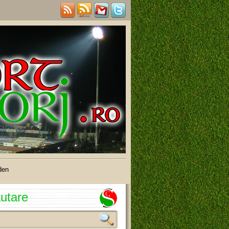
den
utare