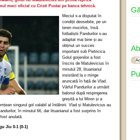
imul meci oficial cu Cristi Pustai pe banca tehnică.
Gă
Meciul s-a disputat în
condiții deosebite, pe un
teren mocirlos, însă
fotbaliștii Pandurilor s-au
adaptat mai bine și au
obținut un succes
Ab
important sub Pietricica.
Golul gorjenilor a fost
înscris de Matulevicius în
minutul 28, lituanianul
Pu
insistând la o minge
aruncată în față de Vlad.
Vârful Pandurilor a urmărit
balonul după respingerea
greșită a lui Miron și a
emțean singurul gol valabil al întâlnirii. Vlad și Matulevicius au
ndurilor, în minutul 66, dar lituanianul a fost surprins în
 fost anulată.
u Jiu 0-1 (0-1)