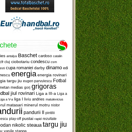
ichete
Baschet
ies
cardoso
antalya
catalin
ciobotariu
condescu
cfr cluj
csm
dinamo
cupa romaniei
darby
edi
esti
energia
anescu
energia rovinari
Fotbal
gia targu jiu
eugen parvulescu
grigoras
metan medias
gorj
jiul rovinari
dbal
Liga a III-a
Liga a
liga I
liviu andries
Liga a V-a
matulevicius
minerul motru
rul matasari
nistor
ndurii
pandurii II
pintilii
pustai
lescu
rezultate
play-off
rapid
targu jiu
steaua
odan nikolic
vasile stanga
er