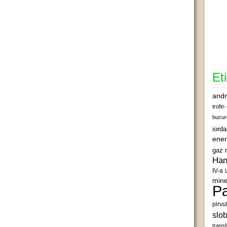
Et
andr
trofin
bucur
iord
ener
gaz 
Han
IV-a
mine
Pa
pirvu
slob
transf