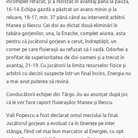
incomplet refăcut, și a rezistat în avantaj până la pauză,
16-14. Echipa gazdă a păstrat un avans minin și la
reluare, 18-17, min. 37 până când au intervenit arbitrii
Manea și Iliescu. Cei doi au dictat două eliminări în
tabăra gorjenilor, una, la Enache, complet aiurea, asta
pentru că jucătorul gorjean a cerut, îndreptățit, un
corner pe care fluierașii au refuzat să-l vadă. Odorhei a
profitat de superioritatea de doi oameni și a trecut în
avantaj, 21-19. Cu jucătorii la limita resurselor fizice și
arbitrii cu decizii suspecte într-un final încins, Energia nu
a mai avut puterea să revină.
Conducătorii echipei din Târgu Jiu au anunțat după joc
că le vor face raport fluierașilor Manea și Iliescu.
Vali Popescu a fost declarat omul meciului la final.
Jucătorul gorjean a evoluat ca în tinerețe pe inter
stânga, fiind cel mai bun marcator al Energiei, cu opt