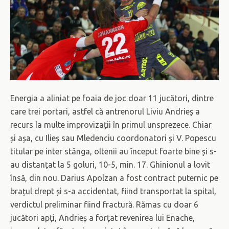
Energia a aliniat pe foaia de joc doar 11 jucători, dintre
care trei portari, astfel că antrenorul Liviu Andrieș a
recurs la multe improvizații în primul unsprezece. Chiar
și așa, cu Ilieș sau Mledenciu coordonatori și V. Popescu
titular pe inter stânga, oltenii au început foarte bine și s-
au distanțat la 5 goluri, 10-5, min. 17. Ghinionul a lovit
însă, din nou. Darius Apolzan a fost contract puternic pe
brațul drept și s-a accidentat, fiind transportat la spital,
verdictul preliminar fiind fractură. Rămas cu doar 6
jucători apți, Andrieș a forțat revenirea lui Enache,