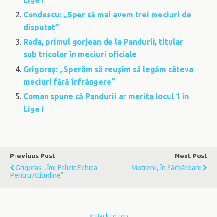
Liga I
Condescu: „Sper să mai avem trei meciuri de
disputat”
Rada, primul gorjean de la Pandurii, titular
sub tricolor în meciuri oficiale
Grigoraş: „Sperăm să reuşim să legăm câteva
meciuri fără înfrângere”
Coman spune că Pandurii ar merita locul 1 în
Liga I
Previous Post
Next Post
Grigoraș: „Îmi Felicit Echipa
Motrenii, În Sărbătoare
Pentru Atitudine”
Back to top