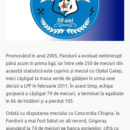
Promovând în anul 2005, Pandurii a evoluat neîntrerupt
până acum în prima ligă, iar între cele 250 de meciuri din
această statistică este cuprins și meciul cu Oțelul Galați,
meci câștigat la masa verde de gălățeni în urma unei
decizii a LPF în februarie 2011. În acest timp, echipa
gorjeană a câștigat 79 de meciuri, a terminat la egalitate
în 66 de întâlniri și a pierdut 105.
Odată cu disputarea meciului cu Concordia Chiajna, la
Pandurii a mai fost bătut un alt record, Grigoraș
ajungând la 74 de meciuri pe banca gorjenilor, cifră cu