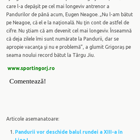
care l-a depășit pe cel mai longeviv antrenor a
Pandurilor de până acum, Eugen Neagoe. „Nu l-am bătut
pe Neagoe, că el e la naţională. Nu ţin cont de astfel de
cifre. Nu ştiam că am devenit cel mai longeviv. Înseamnă
că deja zilele îmi sunt numărate la Pandurii, dar se
apropie vacanţa şi nu e problemă”, a glumit Grigoraș pe
seama noului record bătut la Târgu Jiu.
www.sportingorj.ro
Comentează!
Articole asemanatoare:
Pandurii vor deschide balul rundei a XIII-a în