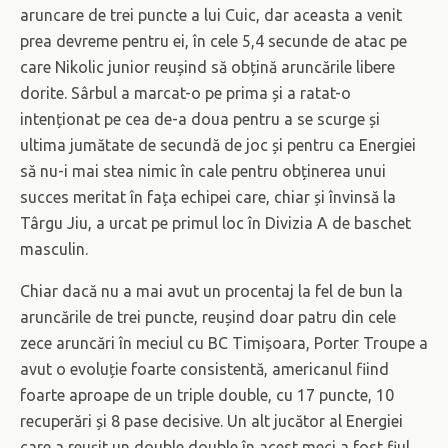
aruncare de trei puncte a lui Cuic, dar aceasta a venit
prea devreme pentru ei, în cele 5,4 secunde de atac pe
care Nikolic junior reușind să obțină aruncările libere
dorite. Sârbul a marcat-o pe prima și a ratat-o
intenționat pe cea de-a doua pentru a se scurge și
ultima jumătate de secundă de joc și pentru ca Energiei
să nu-i mai stea nimic în cale pentru obținerea unui
succes meritat în fața echipei care, chiar și învinsă la
Târgu Jiu, a urcat pe primul loc în Divizia A de baschet
masculin.
Chiar dacă nu a mai avut un procentaj la fel de bun la
aruncările de trei puncte, reușind doar patru din cele
zece aruncări în meciul cu BC Timișoara, Porter Troupe a
avut o evoluție foarte consistentă, americanul fiind
foarte aproape de un triple double, cu 17 puncte, 10
recuperări și 8 pase decisive. Un alt jucător al Energiei
care a reușit un double double în acest meci a fost fiul