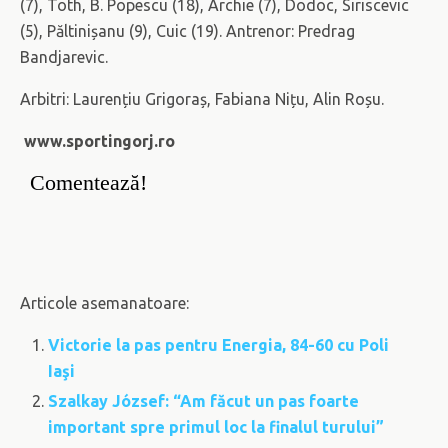
(7), Toth, B. Popescu (18), Archie (7), Dodoc, Siriscevic
(5), Păltinișanu (9), Cuic (19). Antrenor: Predrag
Bandjarevic.
Arbitri: Laurențiu Grigoraș, Fabiana Nițu, Alin Roșu.
www.sportingorj.ro
Comentează!
Articole asemanatoare:
Victorie la pas pentru Energia, 84-60 cu Poli
Iaşi
Szalkay József: “Am făcut un pas foarte
important spre primul loc la finalul turului”