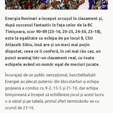
Energia Rovinari a început urcușul în clasament și,
după succesul fantastic în fața celor de la BC
Timișoara, scor 90-89 (23-16, 20-25, 24-30, 23-18),
este la egalitate cu echipa de pe locul 8, CSU
Atlassib Sibiu, însă are și un meci mai puțin
disputat, ceea ce îi conferă, în cel mai rău caz, un
punct avantaj într-un clasament real, cu toate
echipele având un număr egal de meciuri jucate.
Încurajați de un public senzațional, baschetbaliștii
Energiei au plecat puternic din blocstarturi și echipa
gorjeană a condus cu 9-2, 15-5 și 21-10, dar echipa
timișoreană a început să echilibreze jocul și acest lucru
s-a văzut și pe tabelă, primul sfert terminându-se cu
scorul de 23-16.