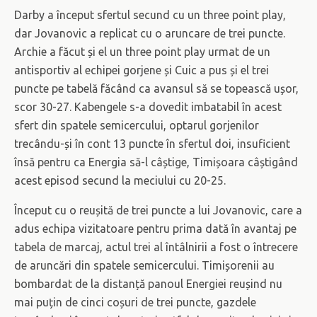
Darby a început sfertul secund cu un three point play,
dar Jovanovic a replicat cu o aruncare de trei puncte.
Archie a făcut și el un three point play urmat de un
antisportiv al echipei gorjene și Cuic a pus și el trei
puncte pe tabelă făcând ca avansul să se topească ușor,
scor 30-27. Kabengele s-a dovedit imbatabil în acest
sfert din spatele semicercului, optarul gorjenilor
trecându-și în cont 13 puncte în sfertul doi, insuficient
însă pentru ca Energia să-l câștige, Timișoara câștigând
acest episod secund la meciului cu 20-25.
Început cu o reușită de trei puncte a lui Jovanovic, care a
adus echipa vizitatoare pentru prima dată în avantaj pe
tabela de marcaj, actul trei al întâlnirii a fost o întrecere
de aruncări din spatele semicercului. Timișorenii au
bombardat de la distanță panoul Energiei reușind nu
mai puțin de cinci coșuri de trei puncte, gazdele