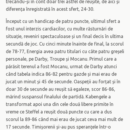
trecându-și în cont doar trei astfel de reușite, de aici și
diferența înregistrată în acest sfert, 24-30.
Început cu un handicap de patru puncte, ultimul sfert a
fost unul interzis cardiacilor, cu multe răsturnări de
situație, reveniri spectaculoase și un final decis în ultima
secundă de joc. Cu cinci minute înainte de final, la scorul
de 78-77, Energia avea patru titulari cu câte patru greșeli
personale, pe Darby, Troupe și Mocanu. Primul care a
părăsit terenul a fost Mocanu, urmat de Darby atunci
când tabela indica 86-82 pentru gazde și mai erau de
jucat un minut și 45 de secunde. Oaspeții au forțat și în
doar 30 de secunde au reușit să egaleze, scor 86-86,
mărind suspansul finalului de partidă. Kabengele a
transformat apoi una din cele două libere primite în
vreme ce Steffel a reușit două puncte cu care a dus
scorul la 89-86 când mai erau de jucat ceva mai mult de
17 secunde. Timișorenii și-au pus speranțele într-o