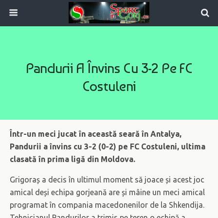
Pandurii A Învins Cu 3-2 Pe FC
Costuleni
Într-un meci jucat în această seară în Antalya,
Pandurii a învins cu 3-2 (0-2) pe FC Costuleni, ultima
clasată în prima ligă din Moldova.
Grigoraș a decis în ultimul moment să joace și acest joc
amical deși echipa gorjeană are și mâine un meci amical
programat în compania macedonenilor de la Shkendija.
Tehnicianul Pandurilor a trimis pe teren o echipă a