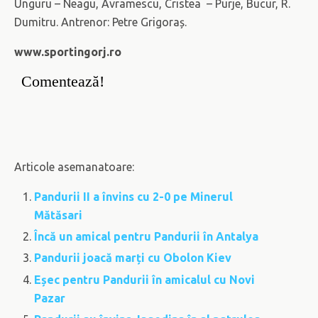
Unguru – Neagu, Avramescu, Cristea – Purje, Bucur, R.
Dumitru. Antrenor: Petre Grigoraș.
www.sportingorj.ro
Comentează!
Articole asemanatoare:
Pandurii II a învins cu 2-0 pe Minerul
Mătăsari
Încă un amical pentru Pandurii în Antalya
Pandurii joacă marți cu Obolon Kiev
Eșec pentru Pandurii în amicalul cu Novi
Pazar