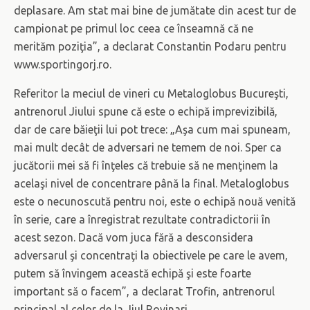
deplasare. Am stat mai bine de jumătate din acest tur de
campionat pe primul loc ceea ce înseamnă că ne
merităm poziţia”, a declarat Constantin Podaru pentru
www.sportingorj.ro.
Referitor la meciul de vineri cu Metaloglobus Bucureşti,
antrenorul Jiului spune că este o echipă imprevizibilă,
dar de care băieţii lui pot trece: „Aşa cum mai spuneam,
mai mult decât de adversari ne temem de noi. Sper ca
jucătorii mei să fi înţeles că trebuie să ne menţinem la
acelaşi nivel de concentrare până la final. Metaloglobus
este o necunoscută pentru noi, este o echipă nouă venită
în serie, care a înregistrat rezultate contradictorii în
acest sezon. Dacă vom juca fără a desconsidera
adversarul şi concentraţi la obiectivele pe care le avem,
putem să învingem această echipă şi este foarte
important să o facem”, a declarat Trofin, antrenorul
principal al celor de la Jiul Rovinari.