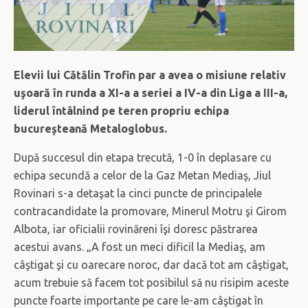
Elevii lui Cătălin Trofin par a avea o misiune relativ
uşoară în runda a XI-a a seriei a IV-a din Liga a III-a,
liderul întâlnind pe teren propriu echipa
bucureşteană Metaloglobus.
După succesul din etapa trecută, 1-0 în deplasare cu
echipa secundă a celor de la Gaz Metan Mediaş, Jiul
Rovinari s-a detaşat la cinci puncte de principalele
contracandidate la promovare, Minerul Motru şi Girom
Albota, iar oficialii rovinăreni îşi doresc păstrarea
acestui avans. „A fost un meci dificil la Mediaş, am
câştigat şi cu oarecare noroc, dar dacă tot am câştigat,
acum trebuie să facem tot posibilul să nu risipim aceste
puncte foarte importante pe care le-am câştigat în