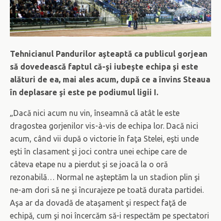
Tehnicianul Pandurilor aşteaptă ca publicul gorjean
să dovedească faptul că-şi iubeşte echipa şi este
alături de ea, mai ales acum, după ce a învins Steaua
în deplasare şi este pe podiumul ligii I.
„Dacă nici acum nu vin, înseamnă că atât le este
dragostea gorjenilor vis-à-vis de echipa lor. Dacă nici
acum, când vii după o victorie în faţa Stelei, eşti unde
eşti în clasament şi joci contra unei echipe care de
câteva etape nu a pierdut şi se joacă la o oră
rezonabilă… Normal ne aşteptăm la un stadion plin şi
ne-am dori să ne şi încurajeze pe toată durata partidei.
Aşa ar da dovadă de ataşament şi respect faţă de
echipă, cum şi noi încercăm să-i respectăm pe spectatori