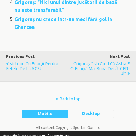
Grigoraş: “Nici unul dintre jucătorii de bază
nu este transferabil”
Grigoraş nu crede într-un meci fără gol în
Ghencea
Previous Post
Next Post
Victorie Cu Emoţii Pentru
Grigoraş: “Nu Cred Că Astra E
Fetele De La ACSU
O Echipă Mai Bună Decât CFR-
Ul”
Back to top
Mobile
Desktop
All content Copyright Sport in Gorj .ro
Acest site foloseşte cookie-uri. Prin continuarea