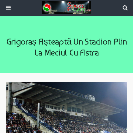
Grigoraş Aşteaptă Un Stadion Plin
La Meciul Cu Astra