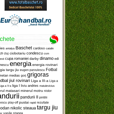
ichete
Baschet
ies
cardoso
antalya
catalin
ciobotariu
condescu
cfr cluj
csm
dinamo
cupa romaniei
darby
edi
esti
energia
anescu
energia rovinari
Fotbal
gia targu jiu
eugen parvulescu
grigoras
metan medias
gorj
jiul rovinari
dbal
Liga a III-a
Liga a
liga I
liviu andries
Liga a V-a
matulevicius
minerul motru
rul matasari
nistor
ndurii
pandurii II
pintilii
pustai
lescu
rezultate
play-off
rapid
targu jiu
steaua
odan nikolic
vasile stanga
er