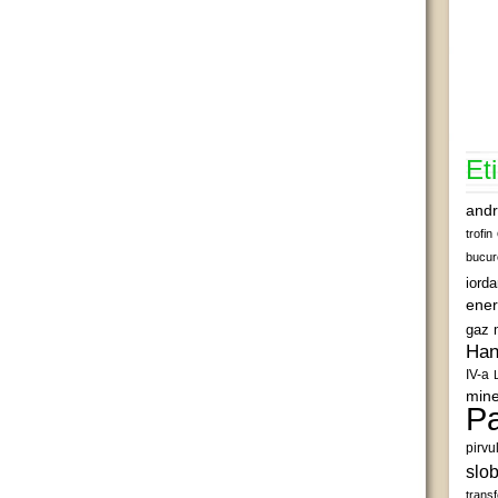
Et
andr
trofin
bucur
iord
ener
gaz 
Han
IV-a
mine
Pa
pirvu
slob
transf