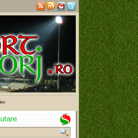
den
utare