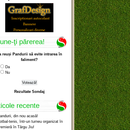
une-ţi părerea!
a reuși Pandurii să evite intrarea în
faliment?
Da
Nu
Rezultate Sondaj
ticole recente
andurii, din nou acasă!
otbal-tenis, într-un turneu organizat în
remieră în Târgu Jiu!