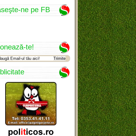
seşte-ne pe FB
onează-te!
blicitate