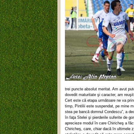
trei puncte absolut meritat. Am avut put
dovedit maturitate şi caracter, am reuşit
Cert este că etapa următoare ne va prinde
timp, Pintilii este suspendat, pe mine m
stea pe bancă domnul Condescu”, a decla
în faţa Stelei şi pierderile suferite de 
aprecieze modul în care Chiricheş a făcut 
Chiricheş, care, chiar dacă în ultimele 