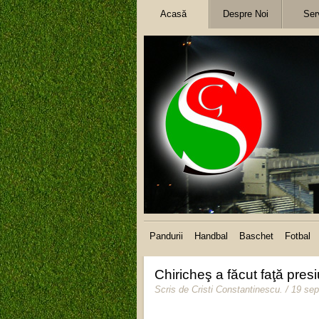
Acasă
Despre Noi
Serv
Pandurii
Handbal
Baschet
Fotbal
Chiricheş a făcut faţă presi
Scris de
Cristi Constantinescu
.
/ 19 se