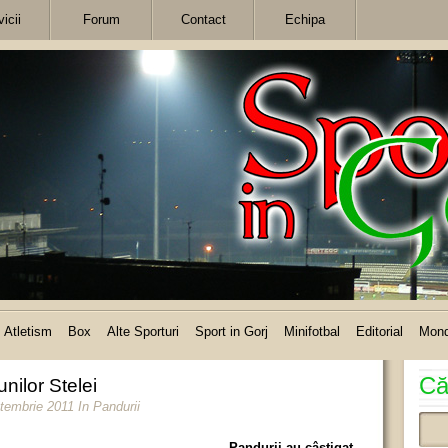
icii
Forum
Contact
Echipa
Atletism
Box
Alte Sporturi
Sport in Gorj
Minifotbal
Editorial
Mon
Că
unilor Stelei
ptembrie 2011
In
Pandurii
Pandurii au câştigat