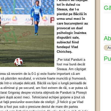
tot în duleul cu
Gă
Steaua, dar l-a
pierdut pe Băcilă în
urma unui meci în
care bucureştenii au
provocat un duel
psihologic înaintea
Ab
disputării sale,
subiectul fiind
fundaşul Vlad
Chiricheş.
Pu
„Per total Pandurii a
fost mai bună decât
Steaua. Am câştigat
erea să revenim de la 0-1 şi este foarte important că am
 să păstrăm rezultatul, o victorie foarte muncită şi frumoasă.
 într-o situaţie delicată. Băcilă va lipsi o lungă perioadă de
-a eliminat şi pe secund, am fost extrem de răi, s-ar putea să
rat Grigoraş despre victoria obţinută de Pandurii la Ploieşti
gorjeni după acest meci. Tehnicianul echipei gorjene a ţinut să
faţă presiunilor exercitate de stelişti: „Îl felicit şi pe Vlad
zile a fost pus sub o presiune destul de mare din partea