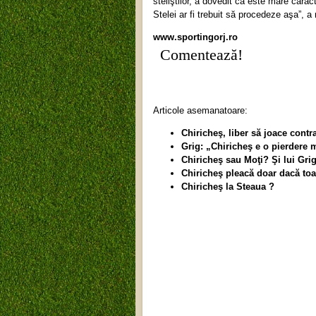
steliştilor, a dovedit că este mare caract
Stelei ar fi trebuit să procedeze aşa”, 
www.sportingorj.ro
Comentează!
Articole asemanatoare:
Chiricheş, liber să joace contra
Grig: „Chiricheş e o pierdere 
Chiricheş sau Moţi? Şi lui Grig
Chiricheş pleacă doar dacă to
Chiricheş la Steaua ?