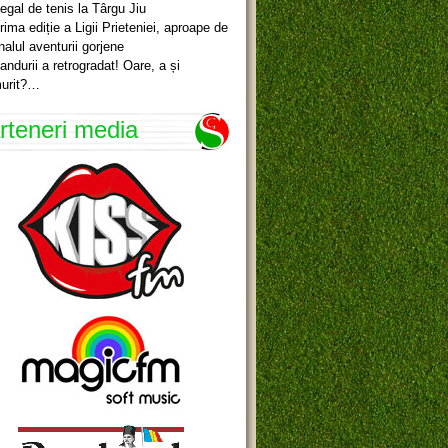
egal de tenis la Târgu Jiu
rima ediție a Ligii Prieteniei, aproape de
inalul aventurii gorjene
andurii a retrogradat! Oare, a și
urit?…
rteneri media