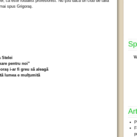
er, că este fotbalist profesionist. Nu ştiu dacă un club de talia
a mai spus Grigoraş.
Sp
V
 Stelei
mare pentru noi”
oraş i-ar fi greu să aleagă
ată lumea e mulţumită
Ar
P
F
p