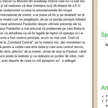
tru meciul cu Mioveni din acealeaşi motive care nu l-a luat nici
şi să realizeze că doar tinereţea nu-ţi dă dreptul de a fi în
 dai randamentul scontat la antrenamentele din timpul
internaţional de tineret, s-ar putea să fie şi pe dinafară! Iar el
la modul cum se pregăteşte, de pe ce poziţie priveşte fotbalul
clarat antrenorul Pandurilor despre ultimele prezenţe ale lui
cianul Pandurilor a mai precizat că problemele pe care Brata le
s ca atitudinea sa să fie legată de faptul că operaţia nu i-a
Sp
cesta a fost motivul principal, acum nu mai cred. Cred că
e la „Comitetul Central”, pe la creierul mic, dar momentan nu
V
ză pentru a vedea care este buba şi care este centrul nervos,
 ăsta „electric” de la tineret, urmat de unul la Pandurii, când
uce poate la realitate şi va redeveni un jucător de viitor, cum
, este departe de ceea ce mă aşteptam eu”, a adăugat
Ar
P
F
p