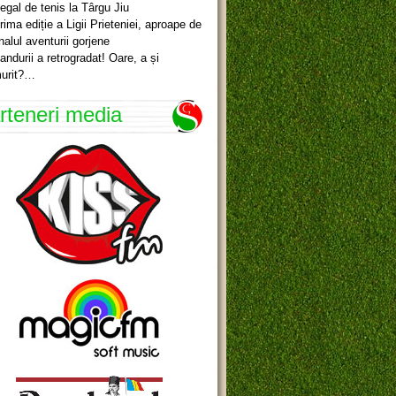
egal de tenis la Târgu Jiu
rima ediție a Ligii Prieteniei, aproape de
inalul aventurii gorjene
andurii a retrogradat! Oare, a și
urit?…
rteneri media