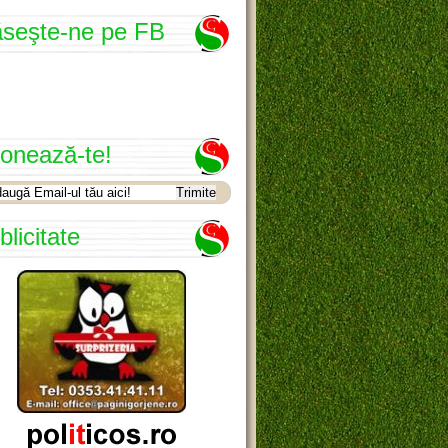
seşte-ne pe FB
onează-te!
blicitate