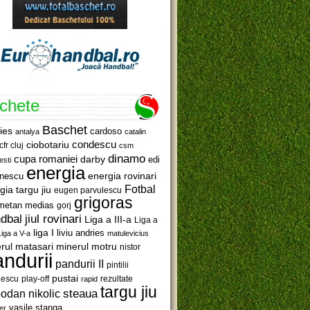
ichete
Baschet
ies
cardoso
antalya
catalin
ciobotariu
condescu
cfr cluj
csm
dinamo
cupa romaniei
darby
edi
esti
energia
anescu
energia rovinari
Fotbal
gia targu jiu
eugen parvulescu
grigoras
metan medias
gorj
jiul rovinari
dbal
Liga a III-a
Liga a
liga I
liviu andries
Liga a V-a
matulevicius
minerul motru
rul matasari
nistor
ndurii
pandurii II
pintilii
pustai
lescu
rezultate
play-off
rapid
targu jiu
steaua
odan nikolic
vasile stanga
er