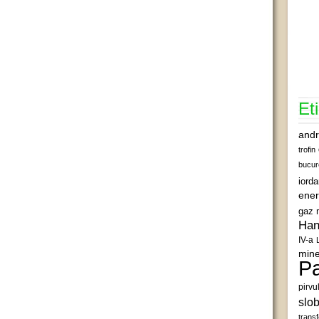
Et
andr
trofin
bucur
iord
ener
gaz 
Han
IV-a
mine
Pa
pirvu
slob
transf