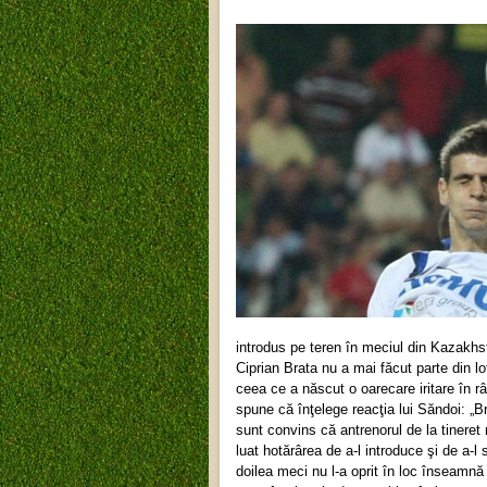
introdus pe teren în meciul din Kazakhs
Ciprian Brata nu a mai făcut parte din lo
ceea ce a născut o oarecare iritare în râ
spune că înţelege reacţia lui Săndoi: „B
sunt convins că antrenorul de la tineret 
luat hotărârea de a-l introduce şi de a-l
doilea meci nu l-a oprit în loc înseamn