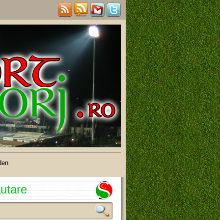
den
utare