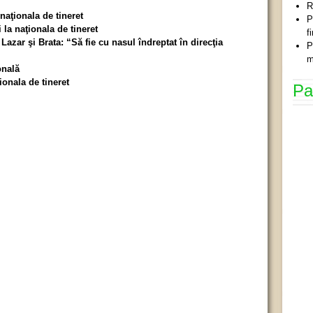
R
 naţionala de tineret
P
 la naţionala de tineret
f
 Lazar şi Brata: “Să fie cu nasul îndreptat în direcţia
P
m
onală
ionala de tineret
Pa