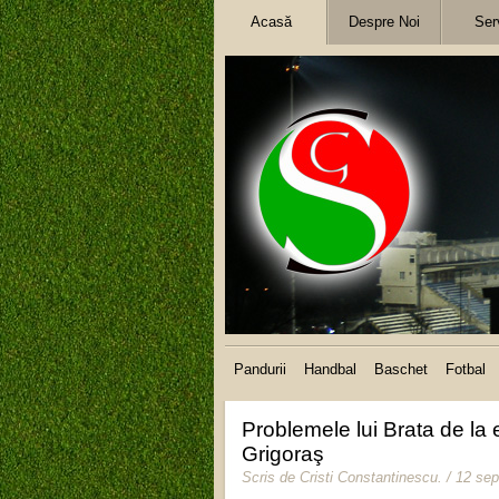
Acasă
Despre Noi
Serv
Pandurii
Handbal
Baschet
Fotbal
Problemele lui Brata de la e
Grigoraş
Scris de
Cristi Constantinescu
.
/ 12 se