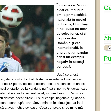
În vreme ce Pandurii
Gă
a dat cel mai bun
om la prima echipă
naţională în meciul
cu Franţa, Chiricheş
fiind lăudat nu doar
de selecţioner, ci şi
Ab
de presa din
România şi cea
internaţională, la
tineret tot un pandur
a fost un exemplu
Pu
negativ în aceeaşi
perioadă.
După ce a fost
tan, dar a fost schimbat destul de repede de Emil Săndoi,
tul de 18 pentru cel de-al doilea meci al naţionalei de tineret,
ndul oficialilor de la Pandurii, nu însă şi pentru Grigoraş, care
rata trebuie să fie supărat pe el, în primul rând… Pentru că
nu doreşte decât binele lui şi al echipei naţionale. Şi dacă a
 scoate doar după doar câteva minute în primul joc, iar la al
ă că a avut motive serioase. Ceea ce, poate şi pe mine mă