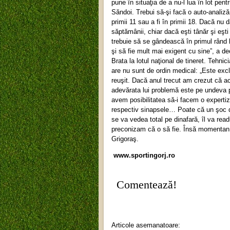
pune în situaţia de a nu-l lua în lot pen
Săndoi. Trebui să-şi facă o auto-analiză 
primii 11 sau a fi în primii 18. Dacă nu
săptămânii, chiar dacă eşti tânăr şi eşti 
trebuie să se gândească în primul rând 
şi să fie mult mai exigent cu sine”, a de
Brata la lotul naţional de tineret. Tehni
are nu sunt de ordin medical: „Este exclu
reuşit. Dacă anul trecut am crezut că a
adevărata lui problemă este pe undeva p
avem posibilitatea să-i facem o experti
respectiv sinapsele… Poate că un şoc din
se va vedea total pe dinafară, îl va read
preconizam că o să fie. Însă momentan
Grigoraş.
www.sportingorj.ro
Comentează!
Articole asemanatoare: