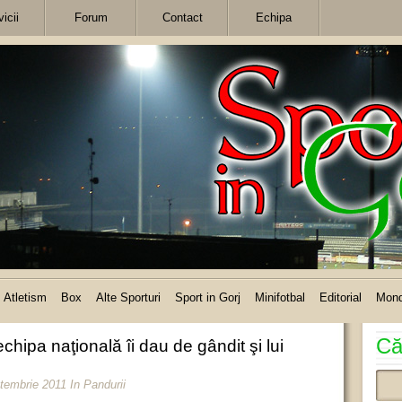
icii
Forum
Contact
Echipa
Atletism
Box
Alte Sporturi
Sport in Gorj
Minifotbal
Editorial
Mon
Că
chipa naţională îi dau de gândit şi lui
ptembrie 2011
In
Pandurii