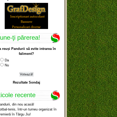
une-ţi părerea!
a reuși Pandurii să evite intrarea în
faliment?
Da
Nu
Rezultate Sondaj
ticole recente
andurii, din nou acasă!
otbal-tenis, într-un turneu organizat în
remieră în Târgu Jiu!