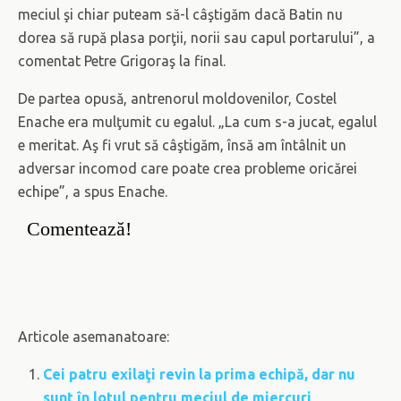
meciul şi chiar puteam să-l câştigăm dacă Batin nu
dorea să rupă plasa porţii, norii sau capul portarului”, a
comentat Petre Grigoraş la final.
De partea opusă, antrenorul moldovenilor, Costel
Enache era mulţumit cu egalul. „La cum s-a jucat, egalul
e meritat. Aş fi vrut să câştigăm, însă am întâlnit un
adversar incomod care poate crea probleme oricărei
echipe”, a spus Enache.
Comentează!
Articole asemanatoare:
Cei patru exilaţi revin la prima echipă, dar nu
sunt în lotul pentru meciul de miercuri