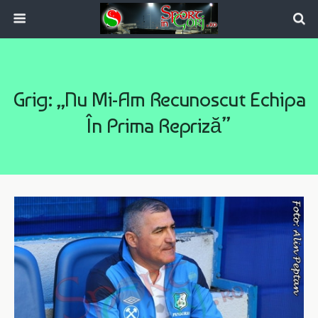
Grig: „Nu Mi-Am Recunoscut Echipa
În Prima Repriză”