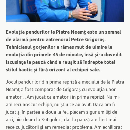
Evoluţia pandurilor la Piatra Neamţ este un semnal
de alarmă pentru antrenorul Petre Grigoraş.
Tehnicianul gorjenilor a rămas mut de uimire la
evoluţia din primele 45 de minute, însă şi-a dovedit
iscusinţa la pauză când a reuşit să îndrepte total
stilul haotic şi fără orizont al echipei sale.
Jocul pandurilor din prima repriză a meciului de la Piatra
Neamţ a fost comparat de Grigoraş cu evoluţia unor
amatori. „Am jucat ca amatorii în prima repriză. Nu mi-
am recunoscut echipa, nu ştiu ce au avut. Dacă am fi
jucat şi în partea a doua la fel, plecam sigur umiliţi de
aici, pierdeam la 3-4 goluri, dar la pauză am fost mai
rece cu jucătorii şi am remediat problema. Am echilibrat