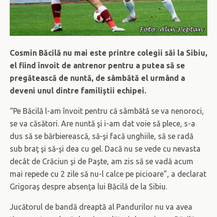
Cosmin Băcilă nu mai este printre colegii săi la Sibiu,
el fiind învoit de antrenor pentru a putea să se
pregătească de nuntă, de sâmbătă el urmând a
deveni unul dintre familiştii echipei.
“Pe Băcilă l-am învoit pentru că sâmbătă se va nenoroci,
se va căsători. Are nuntă şi i-am dat voie să plece, s-a
dus să se bărbierească, să-şi facă unghiile, să se radă
sub braţ şi să-şi dea cu gel. Dacă nu se vede cu nevasta
decât de Crăciun şi de Paşte, am zis să se vadă acum
mai repede cu 2 zile să nu-l calce pe picioare”, a declarat
Grigoraş despre absenţa lui Băcilă de la Sibiu.
Jucătorul de bandă dreaptă al Pandurilor nu va avea