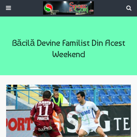
Băcilă Devine Familist Din Acest
Weekend