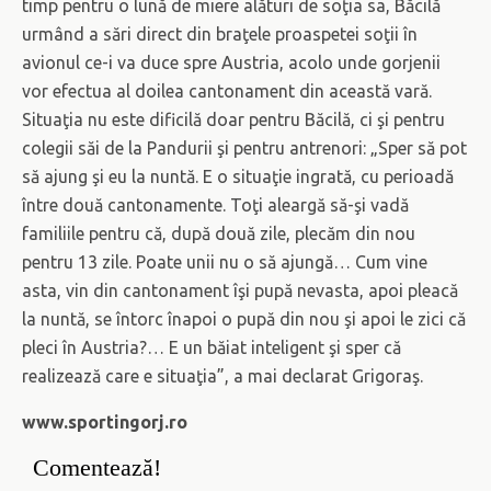
timp pentru o lună de miere alături de soţia sa, Băcilă
urmând a sări direct din braţele proaspetei soţii în
avionul ce-i va duce spre Austria, acolo unde gorjenii
vor efectua al doilea cantonament din această vară.
Situaţia nu este dificilă doar pentru Băcilă, ci şi pentru
colegii săi de la Pandurii şi pentru antrenori: „Sper să pot
să ajung şi eu la nuntă. E o situaţie ingrată, cu perioadă
între două cantonamente. Toţi aleargă să-şi vadă
familiile pentru că, după două zile, plecăm din nou
pentru 13 zile. Poate unii nu o să ajungă… Cum vine
asta, vin din cantonament îşi pupă nevasta, apoi pleacă
la nuntă, se întorc înapoi o pupă din nou şi apoi le zici că
pleci în Austria?… E un băiat inteligent şi sper că
realizează care e situaţia”, a mai declarat Grigoraş.
www.sportingorj.ro
Comentează!