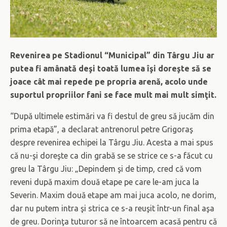
Revenirea pe Stadionul “Municipal” din Târgu Jiu ar
putea fi amânată deşi toată lumea îşi doreşte să se
joace cât mai repede pe propria arenă, acolo unde
suportul propriilor fani se face mult mai mult simţit.
“După ultimele estimări va fi destul de greu să jucăm din
prima etapă”, a declarat antrenorul petre Grigoraş
despre revenirea echipei la Târgu Jiu. Acesta a mai spus
că nu-şi doreşte ca din grabă se se strice ce s-a făcut cu
greu la Târgu Jiu: „Depindem şi de timp, cred că vom
reveni după maxim două etape pe care le-am juca la
Severin. Maxim două etape am mai juca acolo, ne dorim,
dar nu putem intra şi strica ce s-a reuşit într-un final aşa
de greu. Dorinţa tuturor să ne întoarcem acasă pentru că