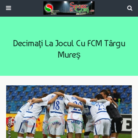
Decimaţi La Jocul Cu FCM Târgu
Mureş