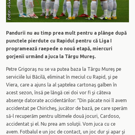
Pandurii nu au timp prea mult pentru a plânge după
punctele pierdute cu Rapidul pentru că Liga I
programează raepede o nouă etapă, miercuri
gorjenii urmând a juca la Târgu Mureş.
Petre Grigoraş nu se va putea baza la Târgu Mureş pe
serviciile lui Băcilă, eliminat în meciul cu Rapid, şi pe
Viera, care a ajuns la al şaptelea cartonaş galben în
acest sezon, însă pe lângă cei doi vor fi şi câteva
absenţe datorate accidentărilor: “Din păcate noi îl avem
accidentat pe Chiricheş, jucător de bază, pe care sperăm
să-l recuperăm pentru ultimele două jocuri, Cardoso,
accidentat şi el. Nu prea am soluţii. Vom juca cu ce
avem. Fotbalul e un joc de contact, un joc dur şi apar şi