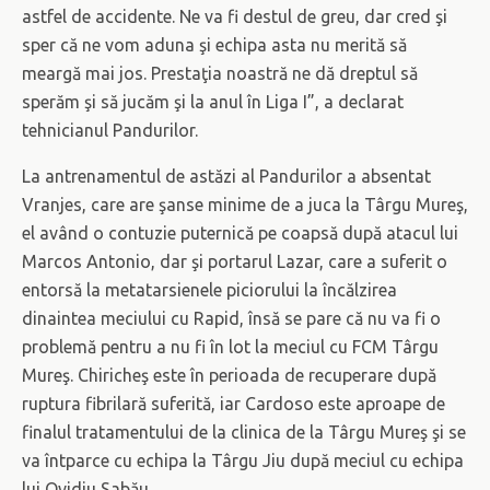
astfel de accidente. Ne va fi destul de greu, dar cred şi
sper că ne vom aduna şi echipa asta nu merită să
meargă mai jos. Prestaţia noastră ne dă dreptul să
sperăm şi să jucăm şi la anul în Liga I”, a declarat
tehnicianul Pandurilor.
La antrenamentul de astăzi al Pandurilor a absentat
Vranjes, care are şanse minime de a juca la Târgu Mureş,
el având o contuzie puternică pe coapsă după atacul lui
Marcos Antonio, dar şi portarul Lazar, care a suferit o
entorsă la metatarsienele piciorului la încălzirea
dinaintea meciului cu Rapid, însă se pare că nu va fi o
problemă pentru a nu fi în lot la meciul cu FCM Târgu
Mureş. Chiricheş este în perioada de recuperare după
ruptura fibrilară suferită, iar Cardoso este aproape de
finalul tratamentului de la clinica de la Târgu Mureş şi se
va întparce cu echipa la Târgu Jiu după meciul cu echipa
lui Ovidiu Sabău.