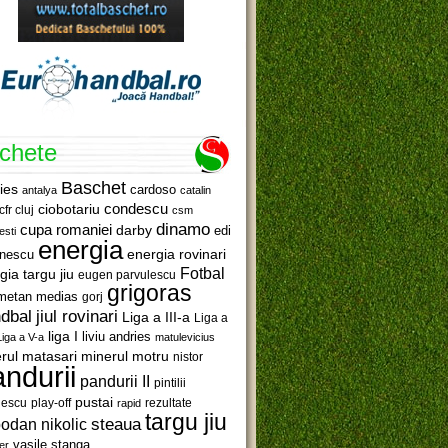
ichete
Baschet
ies
cardoso
antalya
catalin
ciobotariu
condescu
cfr cluj
csm
dinamo
cupa romaniei
darby
edi
esti
energia
anescu
energia rovinari
Fotbal
gia targu jiu
eugen parvulescu
grigoras
metan medias
gorj
jiul rovinari
dbal
Liga a III-a
Liga a
liga I
liviu andries
Liga a V-a
matulevicius
minerul motru
rul matasari
nistor
ndurii
pandurii II
pintilii
pustai
lescu
rezultate
play-off
rapid
targu jiu
steaua
odan nikolic
vasile stanga
er