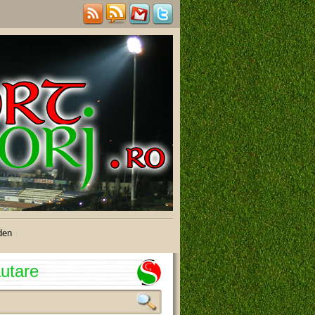
den
utare