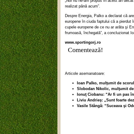
„Noi nu ne-am propus în acest an decât 
realizat până acum”.
Despre Energia, Palko a declarat că are
europene în ciuda faptului că a pierdut î
cupele europene de ce nu ar arăta şi Ene
frumoasă, închegată”, a concluzionat I
www.sportingorj.ro
Comentează!
Articole asemanatoare:
Ioan Palko, mulţumit de scorul
Slobodan Nikolic, mulţumit de
Ionuţ Ciobanu: “Ar fi un pas în
Liviu Andrieş: „Sunt foarte de
Vasile Stângă: “Suceava şi Od