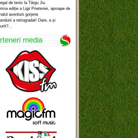
egal de tenis la Târgu Jiu
rima ediție a Ligii Prieteniei, aproape de
inalul aventurii gorjene
andurii a retrogradat! Oare, a și
urit?…
rteneri media