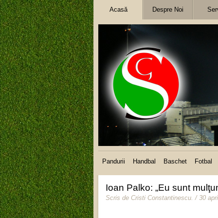
Acasă
Despre Noi
Serv
Pandurii
Handbal
Baschet
Fotbal
Ioan Palko: „Eu sunt mulţum
Scris de
Cristi Constantinescu
.
/ 30 apr