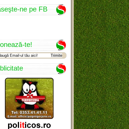
seşte-ne pe FB
onează-te!
blicitate