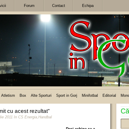
icii
Forum
Contact
Echipa
Atletism
Box
Alte Sporturi
Sport in Gorj
Minifotbal
Editorial
Mon
Că
it cu acest rezultat”
ilie 2011
In
CS Energia
,
Handbal
Deşi echipa sa a