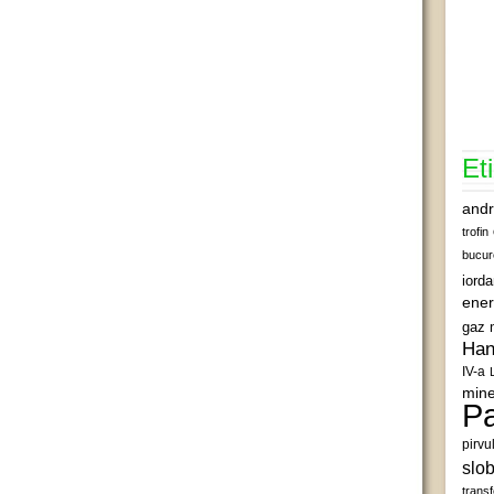
Et
andr
trofin
bucur
iord
ener
gaz 
Han
IV-a
mine
Pa
pirvu
slob
transf