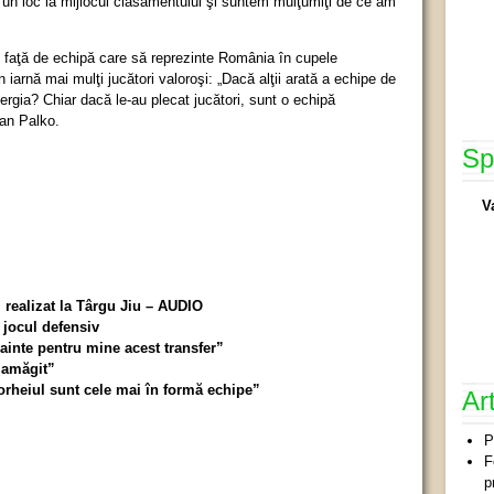
un loc la mijlocul clasamentului şi suntem mulţumiţi de ce am
 faţă de echipă care să reprezinte România în cupele
n iarnă mai mulţi jucători valoroşi: „Dacă alţii arată a echipe de
rgia? Chiar dacă le-au plecat jucători, sunt o echipă
oan Palko.
Sp
V
 realizat la Târgu Jiu – AUDIO
 jocul defensiv
ainte pentru mine acest transfer”
zamăgit”
orheiul sunt cele mai în formă echipe”
Ar
P
F
p