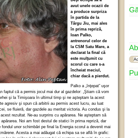
avut unele ocazii de
Gă
a produce surpriza
în partida de la
Târgu Jiu, mai ales
în prima repriză,
Ioan Palko,
antrenorul celor de
Ab
la CSM Satu Mare, a
declarat la final că
este mulţumit cu
scorul cu care s-a
încheiat meciul,
Pu
chiar dacă a pierdut.
Palko a „înţepat” uşor
fan faptul că a permis jocul mai dur al gazdelor: „Ştiam că vom
orhei şi la Timişoara în ultimul timp şi ne aşteptam la acest
arte agresiv şi spun că arbitrii au permis acest lucru, au luat
cei, se fluieră, dar gazdele au meritat victoria. Au condus şi la
 acest rezultat. Ne-au surprins cu apărarea. Ne aşteptam să
 apărarea. Noi am fost destul de statici în prima repriză, dar
 fondul unor schimbări pe final la Energia scorul a devenit mai
ătmărene. Acesta a mai adăugat că echipa sa se află în grafic: