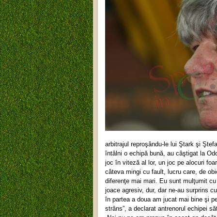
arbitrajul reproşându-le lui Ştark şi Şte
întâlni o echipă bună, au câştigat la Od
joc în viteză al lor, un joc pe alocuri fo
câteva mingi cu fault, lucru care, de obi
diferenţe mai mari. Eu sunt mulţumit cu
joace agresiv, dur, dar ne-au surprins cu
în partea a doua am jucat mai bine şi pe
strâns”, a declarat antrenorul echipei s