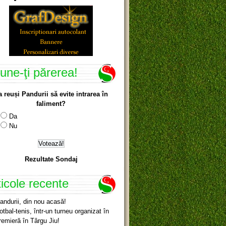
une-ţi părerea!
a reuși Pandurii să evite intrarea în
faliment?
Da
Nu
Rezultate Sondaj
ticole recente
andurii, din nou acasă!
otbal-tenis, într-un turneu organizat în
remieră în Târgu Jiu!