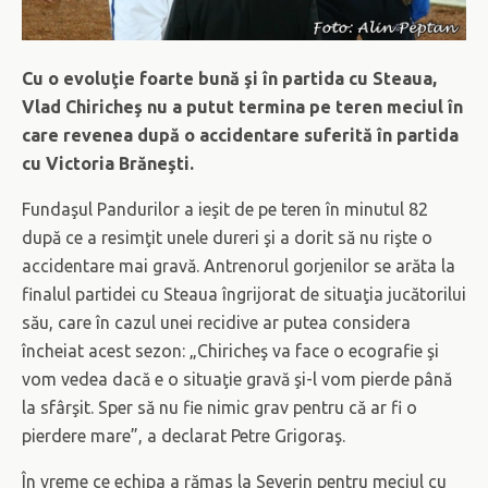
Cu o evoluţie foarte bună şi în partida cu Steaua,
Vlad Chiricheş nu a putut termina pe teren meciul în
care revenea după o accidentare suferită în partida
cu Victoria Brăneşti.
Fundaşul Pandurilor a ieşit de pe teren în minutul 82
după ce a resimţit unele dureri şi a dorit să nu rişte o
accidentare mai gravă. Antrenorul gorjenilor se arăta la
finalul partidei cu Steaua îngrijorat de situaţia jucătorilui
său, care în cazul unei recidive ar putea considera
încheiat acest sezon: „Chiricheş va face o ecografie şi
vom vedea dacă e o situaţie gravă şi-l vom pierde până
la sfârşit. Sper să nu fie nimic grav pentru că ar fi o
pierdere mare”, a declarat Petre Grigoraş.
În vreme ce echipa a rămas la Severin pentru meciul cu