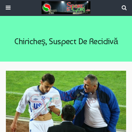
Chiricheş, Suspect De Recidivă