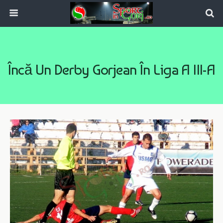
Încă Un Derby Gorjean În Liga A III-A