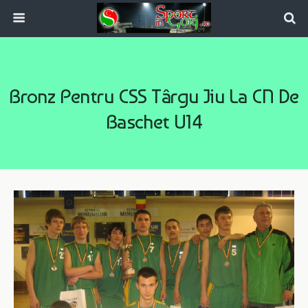
Bronz Pentru CSS Târgu Jiu La CN De
Baschet U14