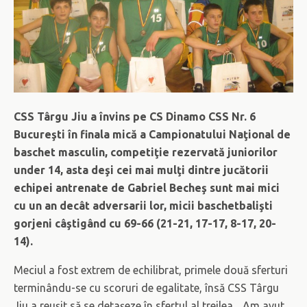
CSS Târgu Jiu a învins pe CS Dinamo CSS Nr. 6
Bucureşti în finala mică a Campionatului Naţional de
baschet masculin, competiţie rezervată juniorilor
under 14, asta deşi cei mai mulţi dintre jucătorii
echipei antrenate de Gabriel Becheş sunt mai mici
cu un an decât adversarii lor, micii baschetbalişti
gorjeni câştigând cu 69-66 (21-21, 17-17, 8-17, 20-
14).
Meciul a fost extrem de echilibrat, primele două sferturi
terminându-se cu scoruri de egalitate, însă CSS Târgu
Jiu a reuşit să se detaşeze în sfertul al treilea. „Am avut