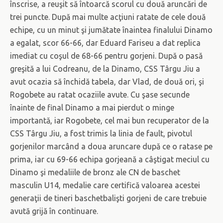
înscrise, a reuşit să întoarcă scorul cu două aruncări de
trei puncte. După mai multe acţiuni ratate de cele două
echipe, cu un minut şi jumătate înaintea finalului Dinamo
a egalat, scor 66-66, dar Eduard Fariseu a dat replica
imediat cu coşul de 68-66 pentru gorjeni. După o pasă
greşită a lui Codreanu, de la Dinamo, CSS Târgu Jiu a
avut ocazia să închidă tabela, dar Vlad, de două ori, şi
Rogobete au ratat ocaziile avute. Cu şase secunde
înainte de final Dinamo a mai pierdut o minge
importantă, iar Rogobete, cel mai bun recuperator de la
CSS Târgu Jiu, a fost trimis la linia de fault, pivotul
gorjenilor marcând a doua aruncare după ce o ratase pe
prima, iar cu 69-66 echipa gorjeană a câştigat meciul cu
Dinamo şi medaliile de bronz ale CN de baschet
masculin U14, medalie care certifică valoarea acestei
generaţii de tineri baschetbalişti gorjeni de care trebuie
avută grijă în continuare.