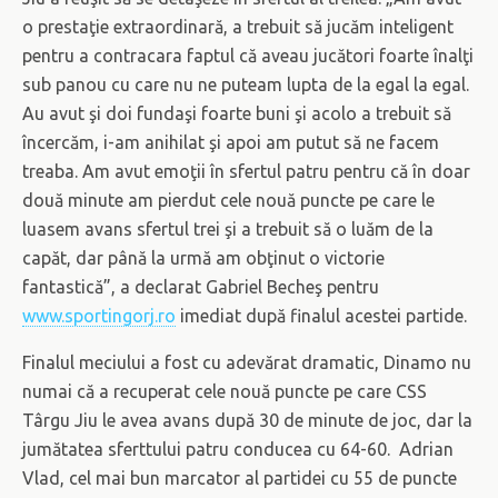
o prestaţie extraordinară, a trebuit să jucăm inteligent
pentru a contracara faptul că aveau jucători foarte înalţi
sub panou cu care nu ne puteam lupta de la egal la egal.
Au avut şi doi fundaşi foarte buni şi acolo a trebuit să
încercăm, i-am anihilat şi apoi am putut să ne facem
treaba. Am avut emoţii în sfertul patru pentru că în doar
două minute am pierdut cele nouă puncte pe care le
luasem avans sfertul trei şi a trebuit să o luăm de la
capăt, dar până la urmă am obţinut o victorie
fantastică”, a declarat Gabriel Becheş pentru
www.sportingorj.ro
imediat după finalul acestei partide.
Finalul meciului a fost cu adevărat dramatic, Dinamo nu
numai că a recuperat cele nouă puncte pe care CSS
Târgu Jiu le avea avans după 30 de minute de joc, dar la
jumătatea sferttului patru conducea cu 64-60. Adrian
Vlad, cel mai bun marcator al partidei cu 55 de puncte