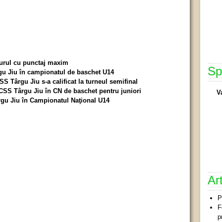
turul cu punctaj maxim
Sp
rgu Jiu în campionatul de baschet U14
S Târgu Jiu s-a calificat la turneul semifinal
CSS Târgu Jiu în CN de baschet pentru juniori
V
gu Jiu în Campionatul Naţional U14
Ar
P
F
p