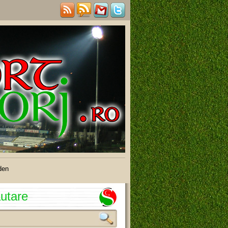
den
utare