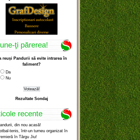
une-ţi părerea!
a reuși Pandurii să evite intrarea în
faliment?
Da
Nu
Rezultate Sondaj
ticole recente
andurii, din nou acasă!
otbal-tenis, într-un turneu organizat în
remieră în Târgu Jiu!