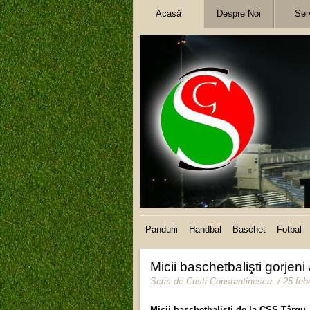
Acasă
Despre Noi
Serv
Pandurii
Handbal
Baschet
Fotbal
Micii baschetbalişti gorjen
Scris de
Cristi Constantinescu
.
/ 25 feb
Micii baschetbalişti de la CSS Târgu 