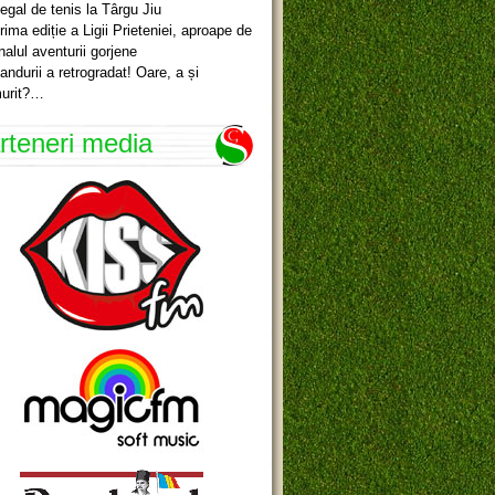
egal de tenis la Târgu Jiu
rima ediție a Ligii Prieteniei, aproape de
inalul aventurii gorjene
andurii a retrogradat! Oare, a și
urit?…
rteneri media