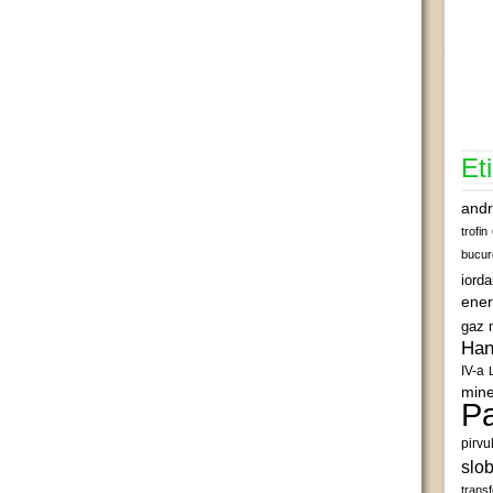
Et
andr
trofin
bucur
iord
ener
gaz 
Han
IV-a
mine
Pa
pirvu
slob
transf