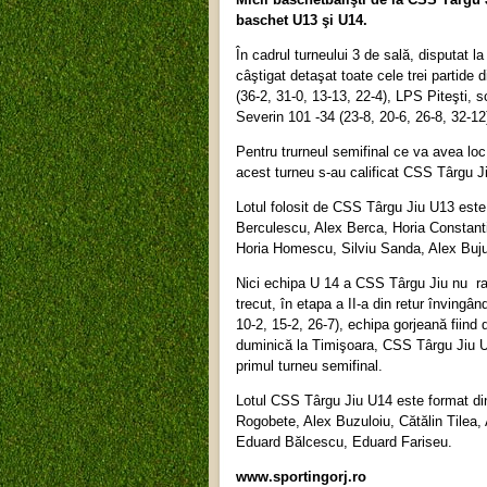
baschet U13 şi U14.
În cadrul turneului 3 de sală, disputat 
câştigat detaşat toate cele trei partide
(36-2, 31-0, 13-13, 22-4), LPS Piteşti, 
Severin 101 -34 (23-8, 20-6, 26-8, 32-12
Pentru trurneul semifinal ce va avea loc
acest turneu s-au calificat CSS Târgu J
Lotul folosit de CSS Târgu Jiu U13 este
Berculescu, Alex Berca, Horia Constant
Horia Homescu, Silviu Sanda, Alex Buju
Nici echipa U 14 a CSS Târgu Jiu nu rat
trecut, în etapa a II-a din retur înving
10-2, 15-2, 26-7), echipa gorjeană fiind d
duminică la Timişoara, CSS Târgu Jiu U
primul turneu semifinal.
Lotul CSS Târgu Jiu U14 este format di
Rogobete, Alex Buzuloiu, Cătălin Tilea
Eduard Bălcescu, Eduard Fariseu.
www.sportingorj.ro