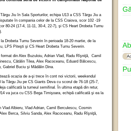
Gă
la Târgu Jiu în Sala Sporturilor, echipa U13 a CSS Târgu Jiu a
 disputate în compania celor de la CSS Craiova, scor 102 -19
scor 80-24 (17-4, 11-11, 30-4, 22-7), şi CS Heart Drobeta Turnu
).
 la Drobeta Turnu Severin în perioada 18-20 martie, de la
Ab
iu, LPS Piteşti şi CS Heart Drobeta Turnu Severin.
 format din Alex Buzuloiu, Adrian Vlad, Radu Rîşniţă, Camil
inescu, Cătălin Tilea, Alex Racoceanu, Eduard Bălcescu,
, Gabriel Buciu şi Mădălin Dina.
Pu
ează ocazia de a-şi trece în cont noi victorii, weekendul
ând la Târgu Jiu pe CS Giants Deva cu scorul de 76-18 (25-7,
eja calificată la turneul semifinal. În ultima etapă din retur,
14 va juca cu CSS Bega Timişoara, echipă calificată şi ea la
n Vlad Albieru, Vlad Adrian, Camil Berculescu, Cosmin
, Alex Berca, Silviu Sanda, Alex Racoceanu, Radu Rîşniţă,