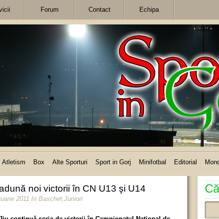
icii
Forum
Contact
Echipa
Atletism
Box
Alte Sporturi
Sport in Gorj
Minifotbal
Editorial
Mon
Că
i adună noi victorii în CN U13 şi U14
ruarie 2011
In
Baschet
,
Juniori
Jiu continuă seria de victorii în Campionatul Naţional de