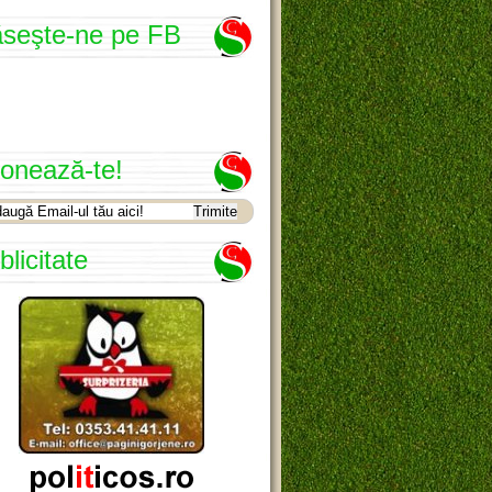
seşte-ne pe FB
onează-te!
blicitate