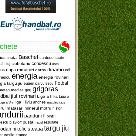
ichete
Baschet
ies
cardoso
antalya
catalin
ciobotariu
condescu
cfr cluj
csm
dinamo
cupa romaniei
darby
edi
esti
energia
anescu
energia rovinari
Fotbal
gia targu jiu
eugen parvulescu
grigoras
metan medias
gorj
jiul rovinari
dbal
Liga a III-a
Liga a
liga I
liviu andries
Liga a V-a
matulevicius
minerul motru
rul matasari
nistor
ndurii
pandurii II
pintilii
pustai
lescu
rezultate
play-off
rapid
targu jiu
steaua
odan nikolic
vasile stanga
er