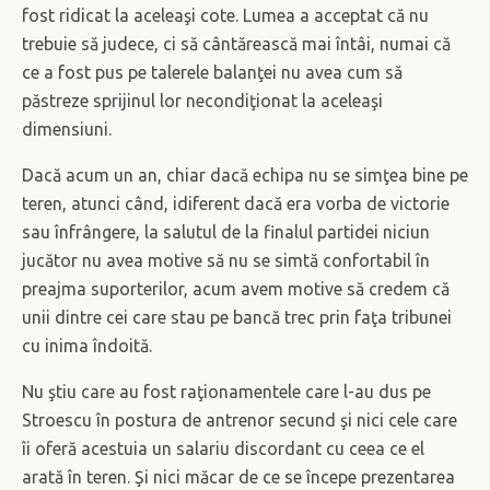
fost ridicat la aceleaşi cote. Lumea a acceptat că nu
trebuie să judece, ci să cântărească mai întâi, numai că
ce a fost pus pe talerele balanţei nu avea cum să
păstreze sprijinul lor necondiţionat la aceleaşi
dimensiuni.
Dacă acum un an, chiar dacă echipa nu se simţea bine pe
teren, atunci când, idiferent dacă era vorba de victorie
sau înfrângere, la salutul de la finalul partidei niciun
jucător nu avea motive să nu se simtă confortabil în
preajma suporterilor, acum avem motive să credem că
unii dintre cei care stau pe bancă trec prin faţa tribunei
cu inima îndoită.
Nu ştiu care au fost raţionamentele care l-au dus pe
Stroescu în postura de antrenor secund şi nici cele care
îi oferă acestuia un salariu discordant cu ceea ce el
arată în teren. Şi nici măcar de ce se începe prezentarea