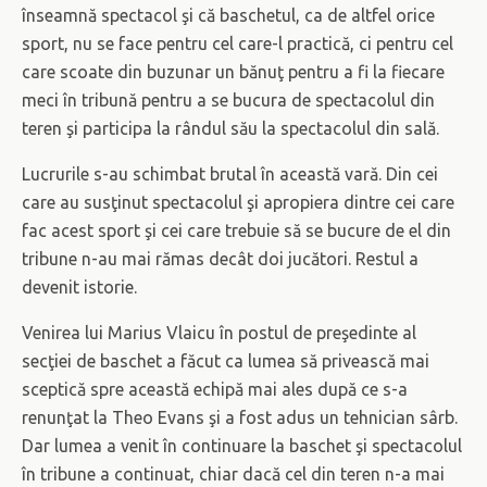
înseamnă spectacol şi că baschetul, ca de altfel orice
sport, nu se face pentru cel care-l practică, ci pentru cel
care scoate din buzunar un bănuţ pentru a fi la fiecare
meci în tribună pentru a se bucura de spectacolul din
teren şi participa la rândul său la spectacolul din sală.
Lucrurile s-au schimbat brutal în această vară. Din cei
care au susţinut spectacolul şi apropiera dintre cei care
fac acest sport şi cei care trebuie să se bucure de el din
tribune n-au mai rămas decât doi jucători. Restul a
devenit istorie.
Venirea lui Marius Vlaicu în postul de preşedinte al
secţiei de baschet a făcut ca lumea să privească mai
sceptică spre această echipă mai ales după ce s-a
renunţat la Theo Evans şi a fost adus un tehnician sârb.
Dar lumea a venit în continuare la baschet şi spectacolul
în tribune a continuat, chiar dacă cel din teren n-a mai