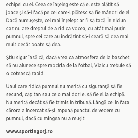
echipei cu el. Ceea ce înţeleg este că el este plătit să
joace şi să-i facă pe cei care-l plătesc să fie mândri de el.
Dacă nureuşeşte, cel mai înţelept ar fi să tacă. În niciun
caz nu are dreptul de a ridica vocea, cu atât mai puţin
pumnul, spre cei care au îndrăzint să-i ceară să dea mai
mult decât poate să dea.
Ştiu sigur însă că, dacă vrea ca atmosfera de la baschet
să nu alunece spre mocirla de la fotbal, Vlaicu trebuie să
o cotească rapid.
Unul care ridică pumnul nu merită cu siguranţă să fie
secund, căpitan sau ce o mai dori el să fie el la echipă.
Nu merită decât să fie trimis în tribună. Lângă cei în faţa
cărora a încercat să-şi impună punctul de vedere cu
pumnul, dacă cu mingea nu a reuşit.
www.sportingorj.ro