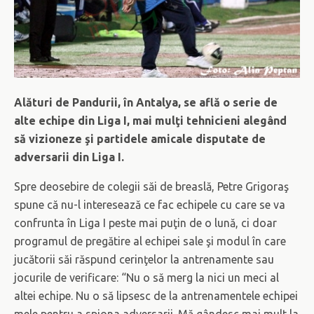
Alături de Pandurii, în Antalya, se află o serie de
alte echipe din Liga I, mai mulţi tehnicieni alegând
să vizioneze şi partidele amicale disputate de
adversarii din Liga I.
Spre deosebire de colegii săi de breaslă, Petre Grigoraş
spune că nu-l interesează ce fac echipele cu care se va
confrunta în Liga I peste mai puţin de o lună, ci doar
programul de pregătire al echipei sale şi modul în care
jucătorii săi răspund cerinţelor la antrenamente sau
jocurile de verificare: “Nu o să merg la nici un meci al
altei echipe. Nu o să lipsesc de la antrenamentele echipei
mele pentru a spiona adversarii. Mă gândesc mai mult la