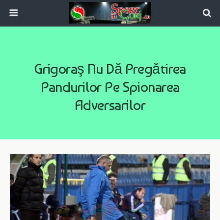
Grigoraş Nu Dă Pregătirea
Pandurilor Pe Spionarea
Adversarilor