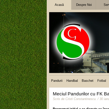
Acasă
Despre Noi
Serv
Pandurii
Handbal
Baschet
Fotbal
Meciul Pandurilor cu FK Ba
Scris de
Cristi Constantinescu
.
/ 30 ian
Programat iniţial a se disputa cu înce