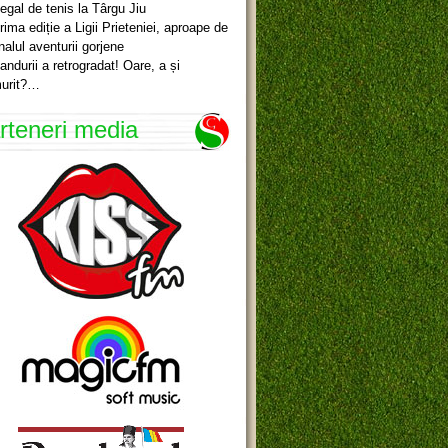
egal de tenis la Târgu Jiu
rima ediție a Ligii Prieteniei, aproape de
inalul aventurii gorjene
andurii a retrogradat! Oare, a și
urit?…
rteneri media