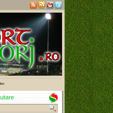
den
utare