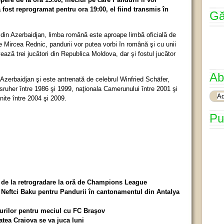
 fost reprogramat pentru ora 19:00, el fiind transmis în
Gă
din Azerbaidjan, limba română este aproape limbă oficială de
re Mircea Rednic, pandurii vor putea vorbi în română şi cu unii
ează trei jucători din Republica Moldova, dar şi fostul jucător
Ab
Azerbaidjan şi este antrenată de celebrul Winfried Schäfer,
ruher între 1986 şi 1999, naţionala Camerunului între 2001 şi
nite între 2004 şi 2009.
Pu
a de la retrogradare la oră de Champions League
 Neftci Baku pentru Pandurii în cantonamentul din Antalya
ndurilor pentru meciul cu FC Braşov
atea Craiova se va juca luni