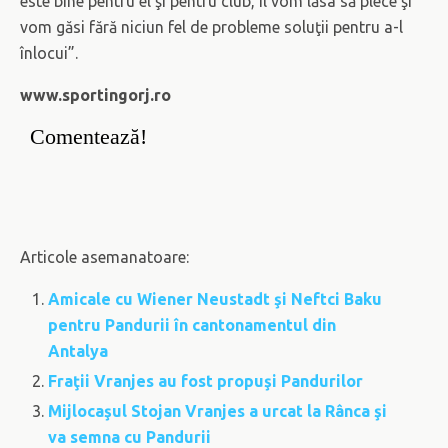
este bine pentru el şi pentru club, îl vom lăsa să plece şi
vom găsi fără niciun fel de probleme soluţii pentru a-l
înlocui”.
www.sportingorj.ro
Comentează!
Articole asemanatoare:
Amicale cu Wiener Neustadt şi Neftci Baku
pentru Pandurii în cantonamentul din
Antalya
Fraţii Vranjes au fost propuşi Pandurilor
Mijlocaşul Stojan Vranjes a urcat la Rânca şi
va semna cu Pandurii