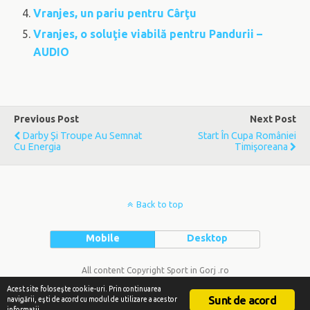
Vranjes, un pariu pentru Cârţu
Vranjes, o soluţie viabilă pentru Pandurii –
AUDIO
Previous Post
Next Post
Darby Şi Troupe Au Semnat
Start În Cupa României
Cu Energia
Timişoreana
Back to top
Mobile
Desktop
All content Copyright Sport in Gorj .ro
Acest site foloseşte cookie-uri. Prin continuarea
Sunt de acord
navigării, eşti de acord cu modul de utilizare a acestor
informaţii.