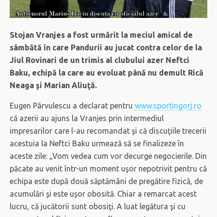
Stojan Vranjes a fost urmărit la meciul amical de
sâmbătă în care Pandurii au jucat contra celor de la
Jiul Rovinari de un trimis al clubului azer Neftci
Baku, echipă la care au evoluat până nu demult Rică
Neaga şi Marian Aliuţă.
Eugen Pârvulescu a declarat pentru
www.sportingorj.ro
că azerii au ajuns la Vranjes prin intermediul
impresarilor care l-au recomandat şi că discuţiile trecerii
acestuia la Neftci Baku urmează să se finalizeze în
aceste zile: „Vom vedea cum vor decurge negocierile. Din
păcate au venit într-un moment uşor nepotrivit pentru că
echipa este după două săptămâni de pregătire fizică, de
acumulări şi este uşor obosită. Chiar a remarcat acest
lucru, că jucătorii sunt obosiţi. A luat legătura şi cu