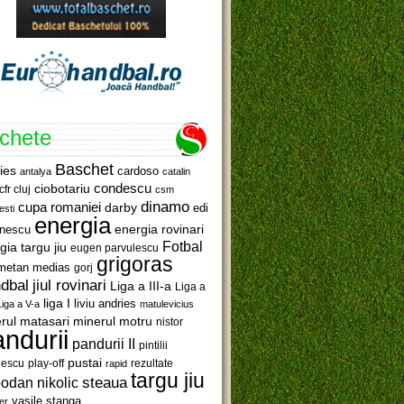
ichete
Baschet
ies
cardoso
antalya
catalin
ciobotariu
condescu
cfr cluj
csm
dinamo
cupa romaniei
darby
edi
esti
energia
anescu
energia rovinari
Fotbal
gia targu jiu
eugen parvulescu
grigoras
metan medias
gorj
jiul rovinari
dbal
Liga a III-a
Liga a
liga I
liviu andries
Liga a V-a
matulevicius
minerul motru
rul matasari
nistor
ndurii
pandurii II
pintilii
pustai
lescu
rezultate
play-off
rapid
targu jiu
steaua
odan nikolic
vasile stanga
er