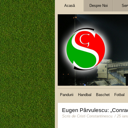
Acasă
Despre Noi
Serv
Pandurii
Handbal
Baschet
Fotbal
Eugen Pârvulescu: „Conrado 
Scris de
Cristi Constantinescu
.
/ 25 ian