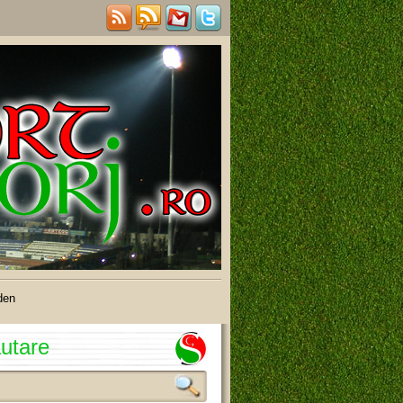
den
utare