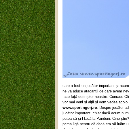
care a fost un jucător important şi acum
ne va aduce atacanţii de care avem nev
face faţă cerinţelor noastre. Conrado Ol
vor mai veni şi alţii şi vom vedea acolo 
www.sportingorj.ro
. Despre jucător a
jucător important, chiar dacă acum num
putea să şi-l facă la Pandurii. Cine şti
prima ligă pentru că dacă era să luăm un