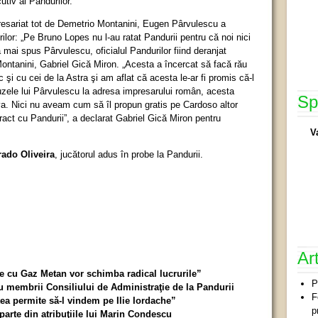
utiv al Pandurilor.
resariat tot de Demetrio Montanini, Eugen Pârvulescu a
rilor: „Pe Bruno Lopes nu l-au ratat Pandurii pentru că noi nici
 mai spus Pârvulescu, oficialul Pandurilor fiind deranjat
ontanini, Gabriel Gică Miron. „Acesta a încercat să facă rău
şi cu cei de la Astra şi am aflat că acesta le-ar fi promis că-l
uzele lui Pârvulescu la adresa impresarului român, acesta
Sp
a. Nici nu aveam cum să îl propun gratis pe Cardoso altor
act cu Pandurii”, a declarat Gabriel Gică Miron pentru
V
rado Oliveira
, jucătorul adus în probe la Pandurii.
Ar
e cu Gaz Metan vor schimba radical lucrurile”
P
 membrii Consiliului de Administraţie de la Pandurii
F
a permite să-l vindem pe Ilie Iordache”
p
arte din atribuţiile lui Marin Condescu