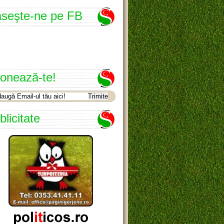
seşte-ne pe FB
onează-te!
blicitate