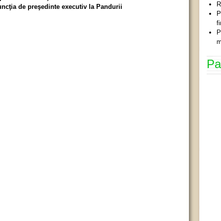
R
uncţia de preşedinte executiv la Pandurii
P
f
P
m
Pa