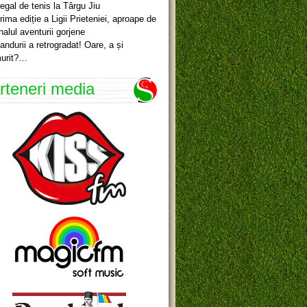
egal de tenis la Târgu Jiu
rima ediție a Ligii Prieteniei, aproape de
inalul aventurii gorjene
andurii a retrogradat! Oare, a și
urit?…
rteneri media