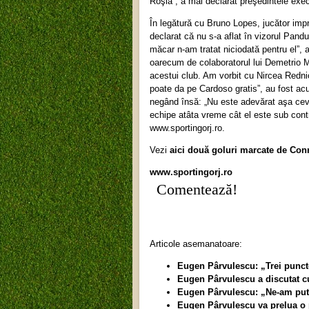
Roşia”, a mai declarat preşedintele exec
În legătură cu Bruno Lopes, jucător imp
declarat că nu s-a aflat în vizorul Pandu
măcar n-am tratat niciodată pentru el”, a
oarecum de colaboratorul lui Demetrio M
acestui club. Am vorbit cu Nircea Rednic 
poate da pe Cardoso gratis”, au fost ac
negând însă: „Nu este adevărat aşa cev
echipe atâta vreme cât el este sub contr
www.sportingorj.ro.
Vezi
aici două goluri marcate de Con
www.sportingorj.ro
Comentează!
Articole asemanatoare:
Eugen Pârvulescu: „Trei punct
Eugen Pârvulescu a discutat cu
Eugen Pârvulescu: „Ne-am pute
Eugen Pârvulescu va prelua o p