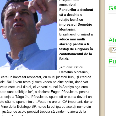
executiv al
Gă
Pandurilor a declarat
că a deschis o
relaţie bună cu
impresarul Demetrio
Montanini,
brazilianul urmând a
Ab
aduce mai mulţi
atacanţi pentru a fi
testaţi de Grigoraş în
cantonamentul de la
Belek.
Pu
„Am discutat cu
Demetrio Montanini,
 este un impresar respectat, cu mulţi jucători buni, şi cred că
oie. Noi îi vom testa şi vom vedea pe cine oprim, dacă vor
iveira este unul din ei, el va veni cu noi în Antalya aşa cum
care sunt calităţile lor”, a declarat Eugen Pârvulescu pentru
dus deja la Târgu Jiu, Pârvulescu spune că ar putea deveni un
ele său nu spune nimic: „Poate nu are un CV important, dar ar
e? Vine de la Botafogo SP, nu de la echipa cu acelaţi nume din
 jucător de acolo probabil trebuia să vindem cariera de la