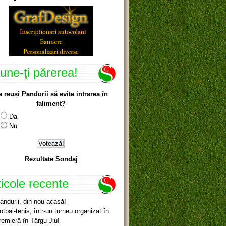
une-ţi părerea!
a reuși Pandurii să evite intrarea în
faliment?
Da
Nu
Rezultate Sondaj
ticole recente
andurii, din nou acasă!
otbal-tenis, într-un turneu organizat în
remieră în Târgu Jiu!