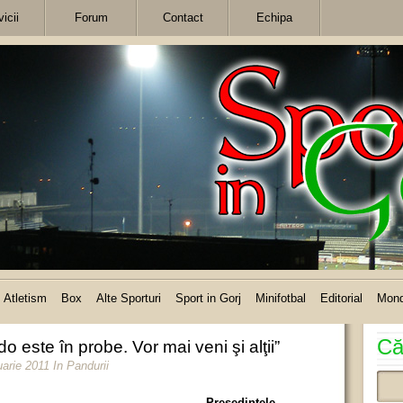
icii
Forum
Contact
Echipa
Atletism
Box
Alte Sporturi
Sport in Gorj
Minifotbal
Editorial
Mon
Că
este în probe. Vor mai veni şi alţii”
uarie 2011
In
Pandurii
Preşedintele