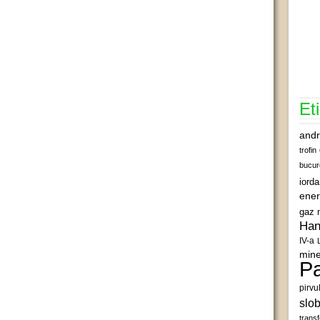
Et
andr
trofin
bucur
iord
ener
gaz 
Han
IV-a
mine
Pa
pirvu
slob
transf