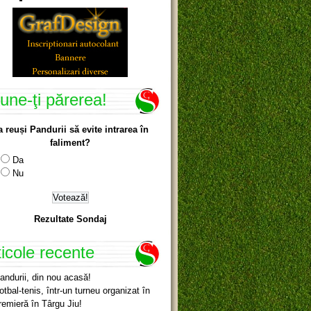
une-ţi părerea!
a reuși Pandurii să evite intrarea în
faliment?
Da
Nu
Rezultate Sondaj
ticole recente
andurii, din nou acasă!
otbal-tenis, într-un turneu organizat în
remieră în Târgu Jiu!