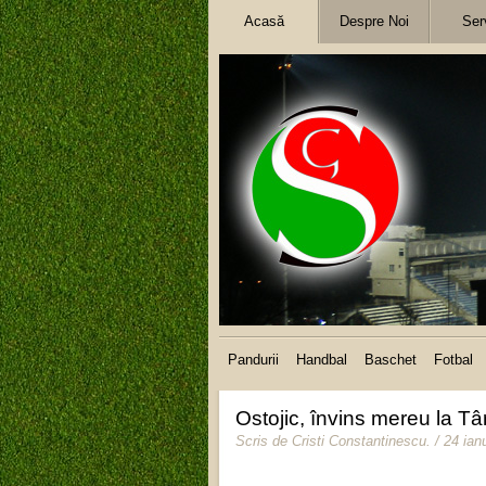
Acasă
Despre Noi
Serv
Pandurii
Handbal
Baschet
Fotbal
Ostojic, învins mereu la Tâ
Scris de
Cristi Constantinescu
.
/ 24 ian