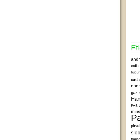
Et
andr
trofin
bucur
iord
ener
gaz 
Han
IV-a
mine
Pa
pirvu
slob
transf