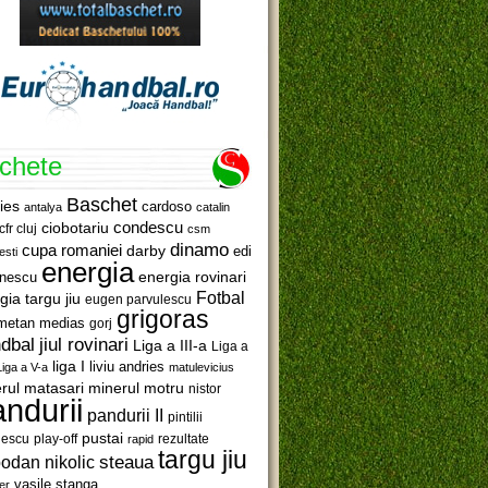
ichete
Baschet
ies
cardoso
antalya
catalin
ciobotariu
condescu
cfr cluj
csm
dinamo
cupa romaniei
darby
edi
esti
energia
anescu
energia rovinari
Fotbal
gia targu jiu
eugen parvulescu
grigoras
metan medias
gorj
jiul rovinari
dbal
Liga a III-a
Liga a
liga I
liviu andries
Liga a V-a
matulevicius
minerul motru
rul matasari
nistor
ndurii
pandurii II
pintilii
pustai
lescu
rezultate
play-off
rapid
targu jiu
steaua
odan nikolic
vasile stanga
er