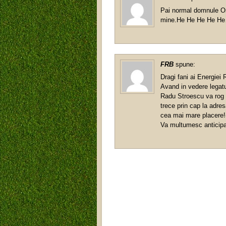
Pai normal domnule Ost
mine.He He He He H
FRB
spune:
Dragi fani ai Energiei 
Avand in vedere legatu
Radu Stroescu va rog sa
trece prin cap la adre
cea mai mare placere!(
Va multumesc anticipa