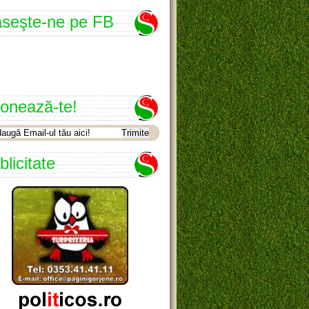
seşte-ne pe FB
onează-te!
blicitate