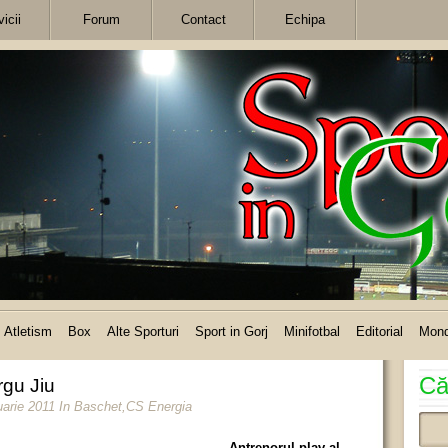
icii
Forum
Contact
Echipa
Atletism
Box
Alte Sporturi
Sport in Gorj
Minifotbal
Editorial
Mon
Că
rgu Jiu
uarie 2011
In
Baschet
,
CS Energia
Antrenorul plav al