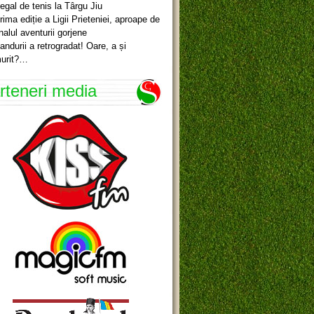
egal de tenis la Târgu Jiu
rima ediție a Ligii Prieteniei, aproape de
inalul aventurii gorjene
andurii a retrogradat! Oare, a și
urit?…
rteneri media