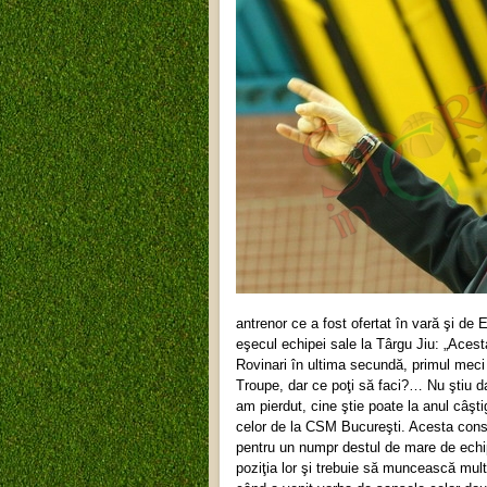
antrenor ce a fost ofertat în vară şi de
eşecul echipei sale la Târgu Jiu: „Aces
Rovinari în ultima secundă, primul meci
Troupe, dar ce poţi să faci?… Nu ştiu d
am pierdut, cine ştie poate la anul câşt
celor de la CSM Bucureşti. Acesta consi
pentru un numpr destul de mare de echip
poziţia lor şi trebuie să muncească mult 