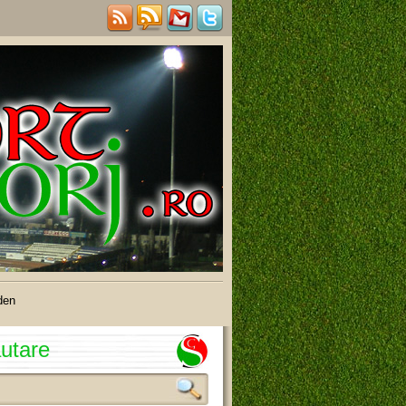
den
utare