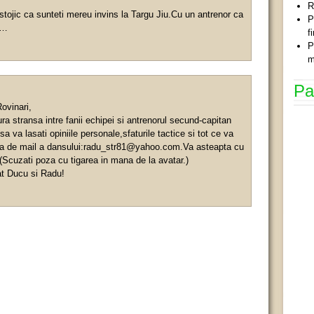
R
ojic ca sunteti mereu invins la Targu Jiu.Cu un antrenor ca
P
e…
f
P
m
Pa
Rovinari,
ra stransa intre fanii echipei si antrenorul secund-capitan
 va lasati opiniile personale,sfaturile tactice si tot ce va
sa de mail a dansului:
radu_str81@yahoo.com.Va
asteapta cu
Scuzati poza cu tigarea in mana de la avatar.)
t Ducu si Radu!