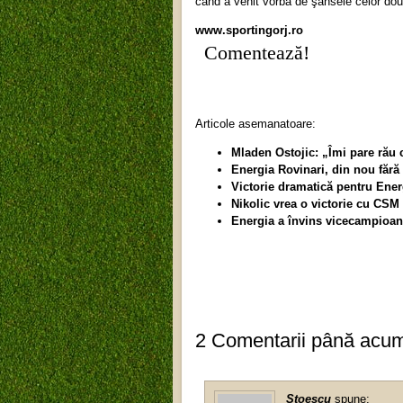
când a venit vorba de şansele celor două
www.sportingorj.ro
Comentează!
Articole asemanatoare:
Mladen Ostojic: „Îmi pare rău c
Energia Rovinari, din nou fără
Victorie dramatică pentru Ener
Nikolic vrea o victorie cu CSM B
Energia a învins vicecampioan
2 Comentarii până acu
Stoescu
spune: