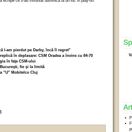
 echipe ce s-au înfruntat duminică la un loc în play-off.
Sp
ă l-am pierdut pe Darby, încă îl regret”
V
 replică în deplasare: CSM Oradea a învins cu 84-70
gia în faţa CSM-ului
ucureşti, fie şi la limită
a ”U” Mobitelco Cluj
Ar
m
P
F
p