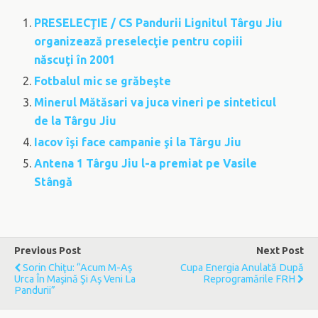
PRESELECŢIE / CS Pandurii Lignitul Târgu Jiu
organizează preselecţie pentru copiii
născuţi în 2001
Fotbalul mic se grăbeşte
Minerul Mătăsari va juca vineri pe sinteticul
de la Târgu Jiu
Iacov îşi face campanie şi la Târgu Jiu
Antena 1 Târgu Jiu l-a premiat pe Vasile
Stângă
Previous Post
Next Post
Sorin Chiţu: “Acum M-Aş
Cupa Energia Anulată După
Urca În Maşină Şi Aş Veni La
Reprogramările FRH
Pandurii”