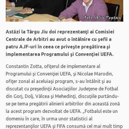
Astăzi la Târgu Jiu doi reprezentanţi ai Comisiei
Centrale de Arbitri au avut o întâlnire cu şefii a
patru AJF-uri în ceea ce priveşte pregătirea şi
implementarea Programului şi Convenţiei UEFA.
Constantin Zotta, ofiţerul de implementare al
Programului şi Convenţiei UEFA, şi Nicolae Marodin,
ofiţer zonal al aceluiaşi program, s-au întâlnit şi au
discutat cu preşedinţii Asociaţiilor Judeţene de Fotbal
din Gorj, Dolj, Vâlcea şi Mehedinţi, discuţiile purtându-
se pe tema pregătirii alinierii arbitrilor din această zonă
la acest program dezvoltat de UEFA. „Fotbalul este un
domeniu în care, în urma unor statistici al
reprezentanţilor UEFA şi FIFA consumă cel mai mult timp