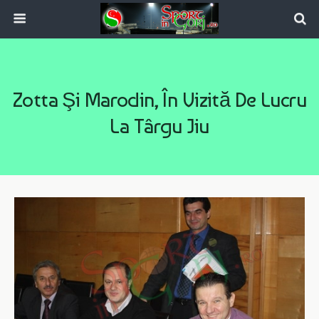
Zotta Şi Marodin, În Vizită De Lucru
La Târgu Jiu