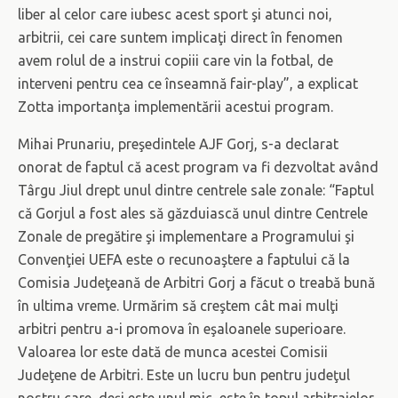
liber al celor care iubesc acest sport şi atunci noi,
arbitrii, cei care suntem implicaţi direct în fenomen
avem rolul de a instrui copiii care vin la fotbal, de
interveni pentru cea ce înseamnă fair-play”, a explicat
Zotta importanţa implementării acestui program.
Mihai Prunariu, preşedintele AJF Gorj, s-a declarat
onorat de faptul că acest program va fi dezvoltat având
Târgu Jiul drept unul dintre centrele sale zonale: “Faptul
că Gorjul a fost ales să găzduiască unul dintre Centrele
Zonale de pregătire şi implementare a Programului şi
Convenţiei UEFA este o recunoaştere a faptului că la
Comisia Judeţeană de Arbitri Gorj a făcut o treabă bună
în ultima vreme. Urmărim să creştem cât mai mulţi
arbitri pentru a-i promova în eşaloanele superioare.
Valoarea lor este dată de munca acestei Comisii
Judeţene de Arbitri. Este un lucru bun pentru judeţul
nostru care, deşi este unul mic, este în topul arbitrajelor